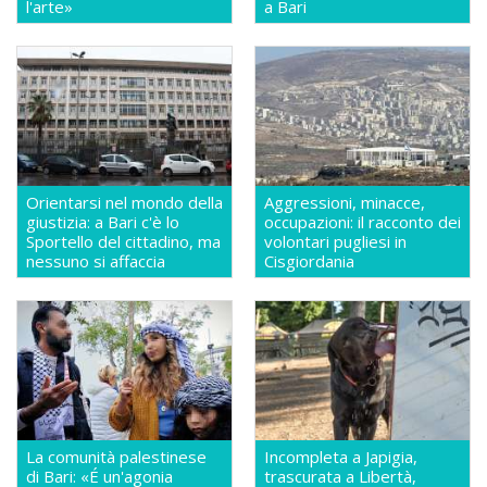
l'arte»
a Bari
Orientarsi nel mondo della
Aggressioni, minacce,
giustizia: a Bari c'è lo
occupazioni: il racconto dei
Sportello del cittadino, ma
volontari pugliesi in
nessuno si affaccia
Cisgiordania
La comunità palestinese
Incompleta a Japigia,
di Bari: «É un'agonia
trascurata a Libertà,