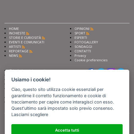
HOME
OPINIONI
INCHIESTE
SPORT
STORIE E CURIOSITÀ
ESPERTI
EVENTI E COMUNICATI
FOTOGALLERY
ARTISTI
SONDAGGI
REPORTAGE
CONTATTI
NEWS
Privacy
Cookie preferencies
Chiedi ai nostri esperti
Seguici su
Scrivi alla redazione
Usiamo i cookie!
Fai pubblicità con noi
Sostieni Barinedita
Iscriviti al nostro corso di
Ciao, questo sito utilizza cookie essenziali per
giornalismo
garantirne il corretto funzionamento e cookie di
Compra i nostri libri
tracciamento per capire come interagisci con esso.
Entra in Barinedita Map
Quest'ultimo sarà impostato solo previo consenso.
Lasciami scegliere
BARIREPORT s.a.s.
, Partita IVA 07355350724
Powered by
Netboom
Copyright BARIREPORT s.a.s. All rights reserved - Tutte le fotografie recanti il
logo di Barinedita sono state commissionate da BARIREPORT s.a.s. che ne
Accetta tutti
detiene i Diritti d'Autore e sono state prodotte nell'anno 2012 e seguenti