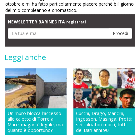
ottobre e mi ha fatto particolarmente piacere perchè è il giorno
del mio compleanno e onomastico.
NEWSLETTER BARINEDITA
registrati
Leggi anche
Un muro blocca l'accesso
Cucchi, Drago, Mancini,
alle calette di Torre a
Ingesson, Masinga, Protti:
Mare: magari è legale, ma
sei calciatori morti, tutti
quanto è opportuno?
del Bari anni 90