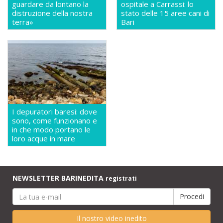
guardare da lontano la
ospitale a Carrassi: lo
distruzione della nostra
stato delle 15 aree cani di
terra»
Bari
I depuratori baresi: dove
sono, come funzionano e
in che modo portano le
loro acque in mare
NEWSLETTER BARINEDITA
registrati
Il nostro video inedito