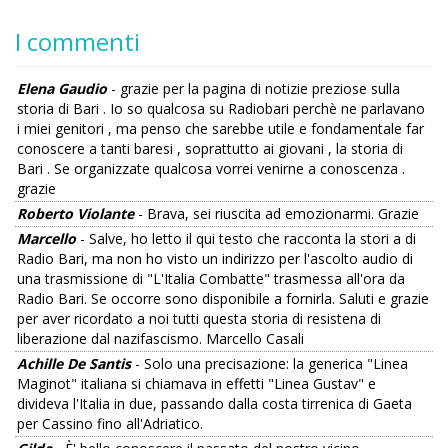
I commenti
Elena Gaudio
- grazie per la pagina di notizie preziose sulla
storia di Bari . Io so qualcosa su Radiobari perchè ne parlavano
i miei genitori , ma penso che sarebbe utile e fondamentale far
conoscere a tanti baresi , soprattutto ai giovani , la storia di
Bari . Se organizzate qualcosa vorrei venirne a conoscenza .
grazie
Roberto Violante
- Brava, sei riuscita ad emozionarmi. Grazie
Marcello
- Salve, ho letto il qui testo che racconta la stori a di
Radio Bari, ma non ho visto un indirizzo per l'ascolto audio di
una trasmissione di "L'Italia Combatte" trasmessa all'ora da
Radio Bari. Se occorre sono disponibile a fornirla. Saluti e grazie
per aver ricordato a noi tutti questa storia di resistena di
liberazione dal nazifascismo. Marcello Casali
Achille De Santis
- Solo una precisazione: la generica "Linea
Maginot" italiana si chiamava in effetti "Linea Gustav" e
divideva l'Italia in due, passando dalla costa tirrenica di Gaeta
per Cassino fino all'Adriatico.