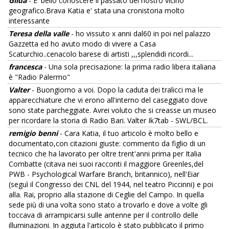
Gilda
- È' bello conoscere il passato del nostro vicino
geografico.Brava Katia e' stata una cronistoria molto
interessante
Teresa della valle
- ho vissuto x anni dal60 in poi nel palazzo
Gazzetta ed ho avuto modo di vivere a Casa
Scaturchio..cenacolo barese di artisti ,,,splendidi ricordi...
francesca
- Una sola precisazione: la prima radio libera italiana
è "Radio Palermo"
Valter
- Buongiorno a voi. Dopo la caduta dei tralicci ma le
apparecchiature che vi erono all'interno del caseggiato dove
sono state parcheggiate. Avrei voluto che si creasse un museo
per ricordare la storia di Radio Bari. Valter Ik7tab - SWL/BCL.
remigio benni
- Cara Katia, il tuo articolo è molto bello e
documentato,con citazioni giuste: commento da figlio di un
tecnico che ha lavorato per oltre trent'anni prima per Italia
Combatte (citava nei suoi racconti il maggiore Greenles,del
PWB - Psychological Warfare Branch, britannico), nell'Eiar
(seguì il Congresso dei CNL del 1944, nel teatro Piccinni) e poi
alla. Rai, proprio alla stazione di Ceglie del Campo. In quella
sede più di una volta sono stato a trovarlo e dove a volte gli
toccava di arrampicarsi sulle antenne per il controllo delle
illuminazioni. In aggiuta l'articolo è stato pubblicato il primo