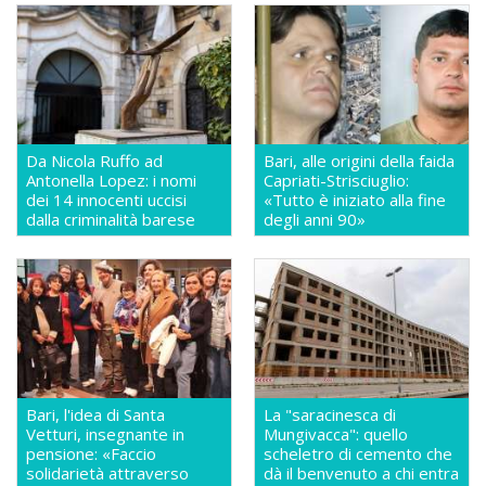
Da Nicola Ruffo ad
Bari, alle origini della faida
Antonella Lopez: i nomi
Capriati-Strisciuglio:
dei 14 innocenti uccisi
«Tutto è iniziato alla fine
dalla criminalità barese
degli anni 90»
Bari, l'idea di Santa
La "saracinesca di
Vetturi, insegnante in
Mungivacca": quello
pensione: «Faccio
scheletro di cemento che
solidarietà attraverso
dà il benvenuto a chi entra