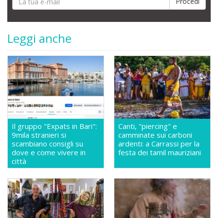
Leggi anche
Il gruppo "Expats in Bari":
Canti, "piercing" e
9mila stranieri si
camminate sui carboni
scambiano consigli su
ardenti: a Carrassi per la
dove e come vivere in
festa dei tamil mauriziani
città