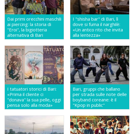
Dai primi orecchini maschili
I "shisha bar" di Bari, lì
ai piercing: la storia di
dove si fuma il narghilè:
"Eroi", la bigiotteria
«Un antico rito che invita
alternativa di Bari
alla lentezza»
I tatuatori storici di Bari:
Bari, gruppi che ballano
«Prima il cliente ci
per strada sulle note delle
"donava" la sua pelle, oggi
boyband coreane: è il
pensa solo alla moda»
"Kpop in public"