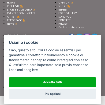
HOME
OPINIONI
INCHIESTE
SPORT
STORIE E CURIOSITÀ
ESPERTI
EVENTI E COMUNICATI
FOTOGALLERY
ARTISTI
SONDAGGI
REPORTAGE
CONTATTI
NEWS
Privacy
Cookie preferencies
Chiedi ai nostri esperti
Seguici su
Scrivi alla redazione
Usiamo i cookie!
Fai pubblicità con noi
Sostieni Barinedita
Iscriviti al nostro corso di
Ciao, questo sito utilizza cookie essenziali per
giornalismo
garantirne il corretto funzionamento e cookie di
Compra i nostri libri
tracciamento per capire come interagisci con esso.
Entra in Barinedita Map
Quest'ultimo sarà impostato solo previo consenso.
Lasciami scegliere
BARIREPORT s.a.s.
, Partita IVA 07355350724
Powered by
Netboom
Copyright BARIREPORT s.a.s. All rights reserved - Tutte le fotografie recanti il
logo di Barinedita sono state commissionate da BARIREPORT s.a.s. che ne
Accetta tutti
detiene i Diritti d'Autore e sono state prodotte nell'anno 2012 e seguenti
(tranne che non vi sia uno specifico anno di scatto riportato)
Più opzioni