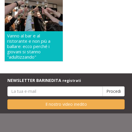
Vanno al bar e al
ristorante e non più a
ballare: ecco perché i
giovani si stanno
"adultizzando"
NEWSLETTER BARINEDITA
registrati
Il nostro video inedito