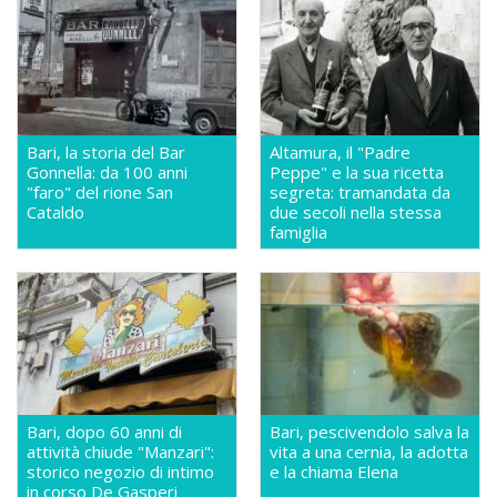
Bari, la storia del Bar
Altamura, il "Padre
Gonnella: da 100 anni
Peppe" e la sua ricetta
"faro" del rione San
segreta: tramandata da
Cataldo
due secoli nella stessa
famiglia
Bari, dopo 60 anni di
Bari, pescivendolo salva la
attività chiude "Manzari":
vita a una cernia, la adotta
storico negozio di intimo
e la chiama Elena
in corso De Gasperi