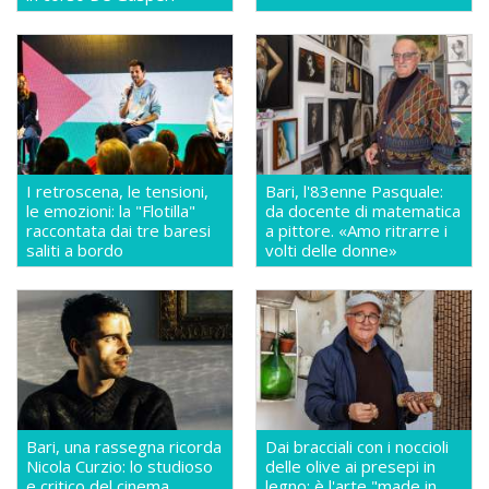
I retroscena, le tensioni,
Bari, l'83enne Pasquale:
le emozioni: la "Flotilla"
da docente di matematica
raccontata dai tre baresi
a pittore. «Amo ritrarre i
saliti a bordo
volti delle donne»
Bari, una rassegna ricorda
Dai bracciali con i noccioli
Nicola Curzio: lo studioso
delle olive ai presepi in
e critico del cinema
legno: è l'arte "made in