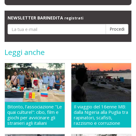
NEWSLETTER BARINEDITA
registrati
Leggi anche
Bitonto, l'associazione "Le
Il viaggio del 16enne MB:
quai culturel": cibo, film e
dalla Nigeria alla Puglia tra
giochi per avvicinare gli
rapinatori, scafisti,
stranieri agli italiani
razzismo e corruzione