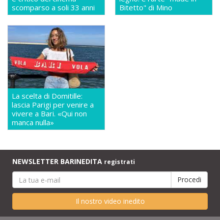
scomparso a soli 33 anni
Bitetto" di Mino
La scelta di Domitille:
lascia Parigi per venire a
vivere a Bari. «Qui non
manca nulla»
NEWSLETTER BARINEDITA
registrati
Il nostro video inedito