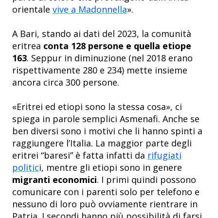
orientale
vive a Madonnella
».
A Bari, stando ai dati del 2023, la comunità
eritrea
conta 128 persone e quella etiope
163
. Seppur in diminuzione (nel 2018 erano
rispettivamente 280 e 234) mette insieme
ancora circa 300 persone.
«Eritrei ed etiopi sono la stessa cosa», ci
spiega in parole semplici Asmenafi. Anche se
ben diversi sono i motivi che li hanno spinti a
raggiungere l’Italia. La maggior parte degli
eritrei “baresi” è fatta infatti da
rifugiati
politic
i, mentre gli etiopi sono in genere
migranti economici
. I primi quindi possono
comunicare con i parenti solo per telefono e
nessuno di loro può ovviamente rientrare in
Patria. I secondi hanno più possibilità di farsi