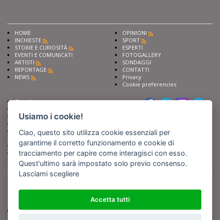
HOME
OPINIONI
INCHIESTE
SPORT
STORIE E CURIOSITÀ
ESPERTI
EVENTI E COMUNICATI
FOTOGALLERY
ARTISTI
SONDAGGI
REPORTAGE
CONTATTI
NEWS
Privacy
Cookie preferencies
Chiedi ai nostri esperti
Seguici su
Scrivi alla redazione
Usiamo i cookie!
Fai pubblicità con noi
Sostieni Barinedita
Iscriviti al nostro corso di
Ciao, questo sito utilizza cookie essenziali per
giornalismo
garantirne il corretto funzionamento e cookie di
Compra i nostri libri
tracciamento per capire come interagisci con esso.
Entra in Barinedita Map
Quest'ultimo sarà impostato solo previo consenso.
Lasciami scegliere
BARIREPORT s.a.s.
, Partita IVA 07355350724
Powered by
Netboom
Copyright BARIREPORT s.a.s. All rights reserved - Tutte le fotografie recanti il
logo di Barinedita sono state commissionate da BARIREPORT s.a.s. che ne
Accetta tutti
detiene i Diritti d'Autore e sono state prodotte nell'anno 2012 e seguenti
(tranne che non vi sia uno specifico anno di scatto riportato)