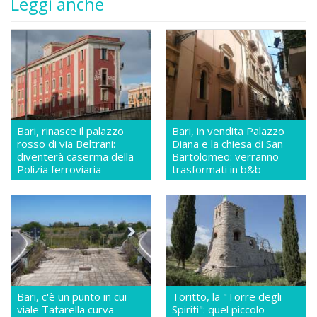
Leggi anche
Bari, rinasce il palazzo
Bari, in vendita Palazzo
rosso di via Beltrani:
Diana e la chiesa di San
diventerà caserma della
Bartolomeo: verranno
Polizia ferroviaria
trasformati in b&b
Bari, c'è un punto in cui
Toritto, la "Torre degli
viale Tatarella curva
Spiriti": quel piccolo