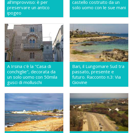
all'improvviso: è per
castello costruito da un
preservare un antico
solo uomo con le sue mani
ipogeo
A Irsina c'è la "Casa di
Bari, il Lungomare Sud tra
conchiglie", decorata da
passato, presente e
un solo uomo con 50mila
futuro. Racconto n.3: Via
gusci di molluschi
Giovine