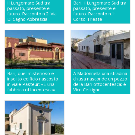
Il Lungomare Sud tra
Bari, il Lungomare Sud tra
passato, presente e
passato, presente e
futuro. Racconto n.2: Via
futuro. Racconto n.1:
Di Cagno Abbrescia
Corso Trieste
Bari, quel misterioso e
A Madonnella una stradina
insolito edificio nascosto
chiusa nasconde un pezzo
in viale Pasteur: «É una
della Bari ottocentesca: è
fabbrica ottocentesca»
Vico Cettigne