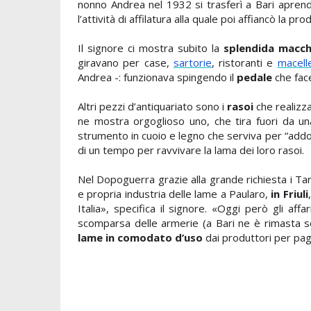
nonno Andrea nel 1932 si trasferì a Bari aprend
l’attività di affilatura alla quale poi affiancò la pro
Il signore ci mostra subito la
splendida macchin
giravano per case,
sartorie
, ristoranti e
macell
Andrea -: funzionava spingendo il
pedale
che fac
Altri pezzi d’antiquariato sono i
rasoi
che realizz
ne mostra orgoglioso uno,
che tira fuori da un
strumento in cuoio e legno che serviva per “addol
di un tempo per ravvivare la lama dei loro rasoi.
Nel Dopoguerra grazie alla grande richiesta i Tar
e propria industria delle lame a Paularo,
in Friuli
Italia», specifica il signore. «Oggi però gli a
scomparsa delle armerie (a Bari ne è rimasta s
lame
in comodato d’uso
dai produttori per pagar