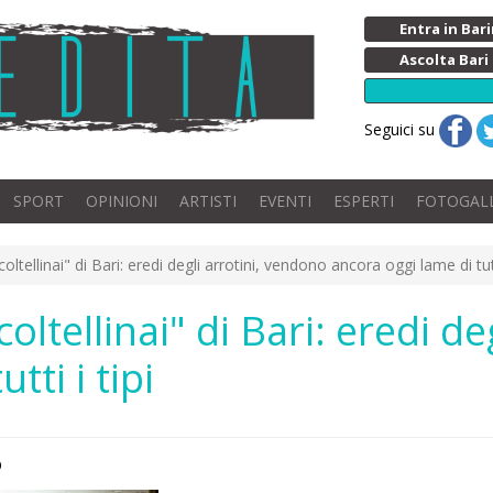
Entra in Ba
Ascolta Bari
Seguici su
SPORT
OPINIONI
ARTISTI
EVENTI
ESPERTI
FOTOGAL
oltellinai" di Bari: eredi degli arrotini, vendono ancora oggi lame di tutti
coltellinai" di Bari: eredi d
tti i tipi
o