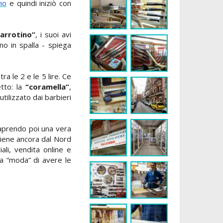
no
e quindi iniziò con
’arrotino”
, i suoi avi
o in spalla - spiega
a le 2 e le 5 lire.
Ce
etto
:
la
“coramella”
,
utilizzato dai barbieri
 aprendo poi una vera
viene ancora dal Nord
ali, vendita online e
a “moda” di aver
e le