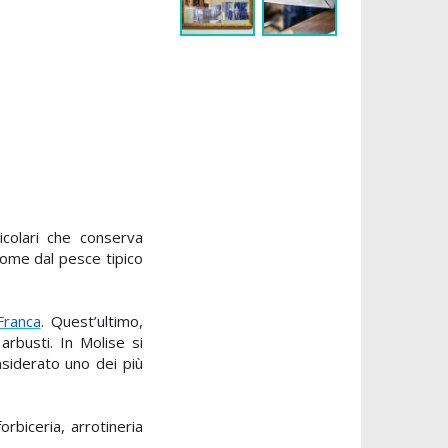
ticolari che conserva
nome dal pesce tipico
Franca
.
Quest’ultimo,
 arbusti
.
In Molise si
nsiderato uno dei più
forbiceria, arrotineria