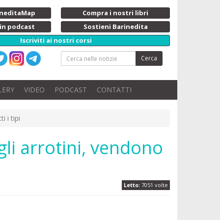
rineditaMap
Compra i nostri libri
 in podcast
Sostieni Barinedita
Iscriviti ai nostri corsi
Cerca
LERY
VIDEO
PODCAST
CONTATTI
 i tipi
egli arrotini, vendono
Letto:
7051 volte