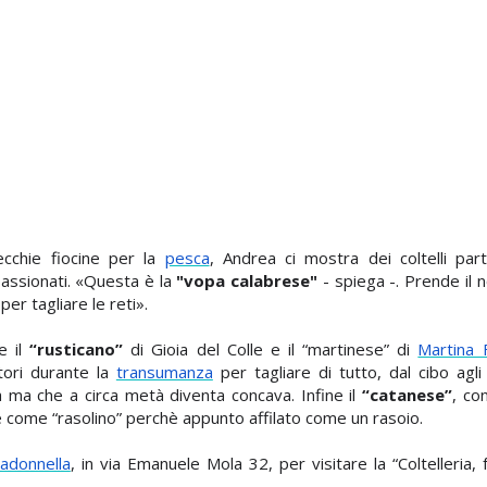
cchie fiocine per la
pesca
, Andrea ci mostra dei coltelli par
passionati
. «Questa è la
"vopa calabrese"
- spiega -. Prende il 
per tagliare le reti».
e il
“rusticano”
di Gioia del Colle e il “martinese” di
Martina 
ori durante la
transumanza
per tagliare di tutto, dal cibo agli
 ma che a circa metà diventa concava. Infine il
“catanese”
, co
 come “rasolino” perchè appunto affilato come un rasoio.
adonnella
, in via Emanuele Mola 32, per visitare la
“
Coltelleria, 