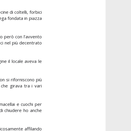
e di coltelli, forbici
ega fondata in piazza
po però con l’avvento
ci nel più decentrato
gine il locale aveva le
on si riforniscono più
he girava tra i vari
macellai e cuochi per
 di chiudere ho anche
ticosamente affilando