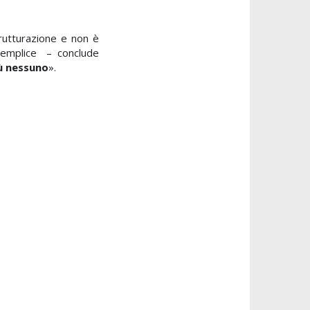
trutturazione e non è
semplice – conclude
ù nessuno
».