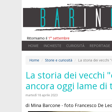
Ritorniamo il
1° settembre
HOME
INCHIESTE
CURIOSITÀ
REPORTAGE
Home
Storie e curiosità
La storia dei vecchi "c
La storia dei vecchi "
ancora oggi lame di tu
martedì 18 aprile 2023
di Mina Barcone - foto Francesco De Le