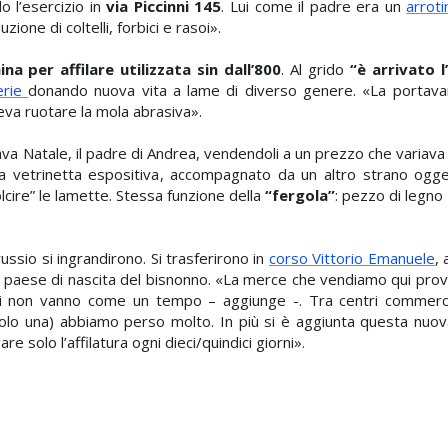
o l’esercizio in
via Piccinni 145
. Lui come il padre era un
arroti
duzione di coltelli, forbici e rasoi».
a per affilare utilizzata sin dall’800
. Al grido
“è arrivato l
erie
donando nuova vita a lame di diverso genere. «La portavan
eva ruotare la mola abrasiva
»
.
ava Natale, il padre di Andrea, vendendoli a un prezzo che variava tr
a vetrinetta espositiva
, accompagnato da un altro strano ogg
cire” le lamette. Stessa funzione della
“fergola”
: pezzo di legno 
ussio si ingrandirono. Si trasferirono in
corso Vittorio Emanuele
,
, paese di nascita del bisnonno. «La merce che vendiamo qui pro
ffari non vanno come un tempo – aggiunge -. Tra centri commerci
olo una) abbiamo perso molto. In più si è aggiunta questa nuov
e solo l’affilatura ogni dieci/quindici giorni».