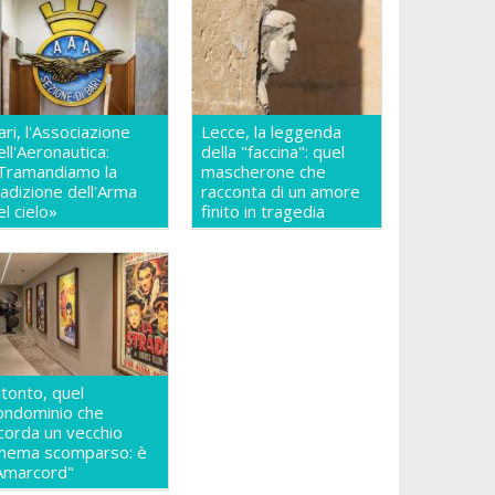
ari, l'Associazione
Lecce, la leggenda
ell'Aeronautica:
della "faccina": quel
Tramandiamo la
mascherone che
radizione dell'Arma
racconta di un amore
el cielo»
finito in tragedia
itonto, quel
ondominio che
icorda un vecchio
inema scomparso: è
Amarcord"