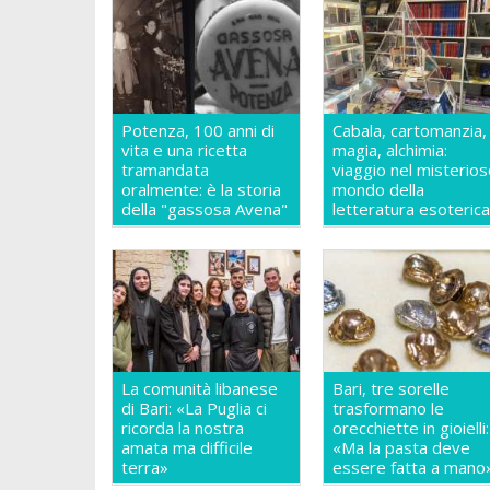
Potenza, 100 anni di
Cabala, cartomanzia,
vita e una ricetta
magia, alchimia:
tramandata
viaggio nel misterio
oralmente: è la storia
mondo della
della "gassosa Avena"
letteratura esoteric
La comunità libanese
Bari, tre sorelle
di Bari: «La Puglia ci
trasformano le
ricorda la nostra
orecchiette in gioielli:
amata ma difficile
«Ma la pasta deve
terra»
essere fatta a mano