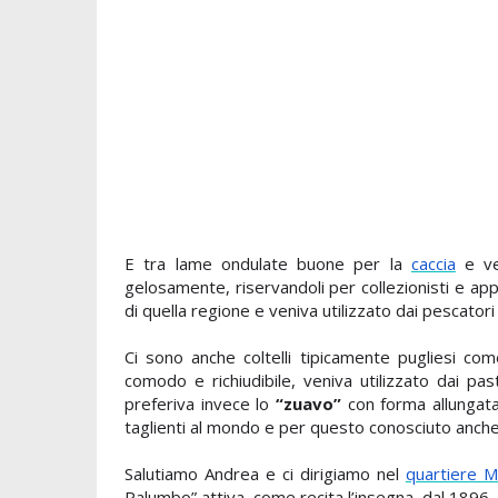
E tra lame ondulate buone per la
caccia
e ve
gelosamente, riservandoli
per collezionisti e ap
di quella regione e veniva utilizzato dai pescatori 
Ci sono anche coltelli tipicamente pugliesi com
comodo e richiudibile, veniva utilizzat
o
dai past
preferiva invece lo
“zuavo”
con forma allungata
taglienti al mondo e per questo conosciuto anche
Salutiamo Andrea e ci dirigiamo nel
quartiere M
Palumbo
”
attiva, come recita l’insegna, dal 1896.