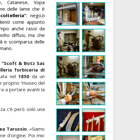
e, Catanese, Vopa
cune delle lame che è
“coltelleria”
: negozi
aglienti come appunto
empo anche rasoi da
olto diffusi, ma che
ali e scomparsa delle
a mano.
a
“
Scoft & Botz Sas
lleria forbiceria di
data nel
1850
da un
 e proprio “museo del
ra a portare avanti la
nza c'è però solo una
ea Tarussio
. «Siamo
one d’origine. Poi mio