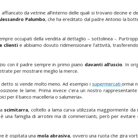
iancato da vetrine all’interno delle quali si trovano decine e decin
Alessandro
Palumbo
,
che ha ereditato
dal padre Antonio la bott
mpre occupati della vendita al dettaglio – sottolinea -. Purtrop
 clienti
e abbiamo dovuto ridimensionare l’attività, trasferendo
zio con il padre sempre in primo piano
davanti all’uscio
. In ori
vetrate per mostrare meglio la merce.
e detto si vende molto meno. Ad esempio i
supermercati
ormai n
sizione le lame. Prima invece c’era un nostro rappresentante c
bici per il banco macelleria o salumeria».
na
scimitarra
, coltello a lama curva utilizzata maggiormente da 
è una famiglia di arrotini ma di commercianti, però p
er evitare
ove è ospitata una
mola abrasiva
, ovvero una ruota che gira vor