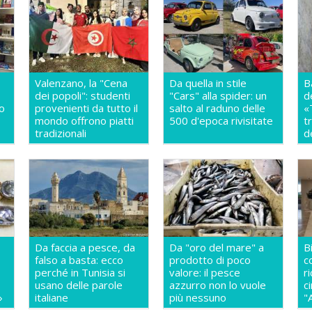
Valenzano, la "Cena
Da quella in stile
B
dei popoli": studenti
"Cars" alla spider: un
d
so
provenienti da tutto il
salto al raduno delle
«
mondo offrono piatti
500 d'epoca rivisitate
t
a
tradizionali
d
Da faccia a pesce, da
Da "oro del mare" a
B
falso a basta: ecco
prodotto di poco
c
perché in Tunisia si
valore: il pesce
r
usano delle parole
azzurro non lo vuole
c
»
italiane
più nessuno
"