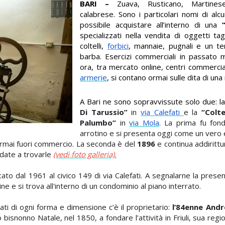
BARI –
Zuava, Rusticano, Martines
calabrese. Sono i particolari nomi di al
possibile acquistare all’interno di una
specializzati nella vendita di oggetti t
coltelli,
forbici
, mannaie, pugnali e un t
barba. Esercizi commerciali in passato m
ora, tra mercato online, centri commerci
armerie
, si contano ormai sulle dita di un
A Bari ne sono sopravvissute solo due: l
Di Tarussio
”
in
via Calefati
e la
“
Colte
Palumbo
”
in
via Mola
.
La prima fu fon
arrotino e si presenta oggi come un vero
 ormai fuori commercio. La seconda è del
1896
e continua addirittu
andate a trovarle
(vedi foto galleria).
ato dal 1961 al civico 149 di via Calefati. A segnalarne la prese
ine e si trova all'interno d
i un condominio al
piano interrato.
lati di ogni forma e dimensione c’è il proprietario:
l’
84enne
Andr
 bisnonno Natale, nel 1850, a fondare l’attività in Friuli, sua regi