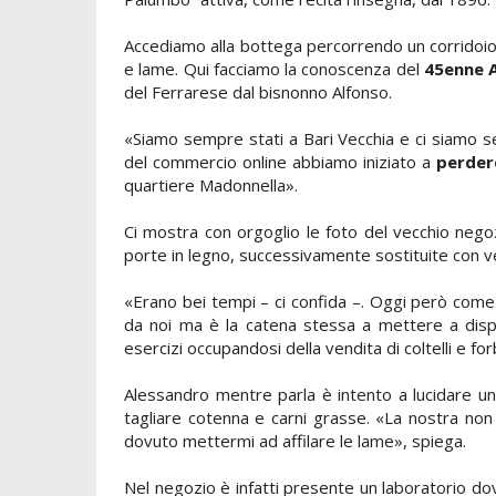
Accediamo alla bottega percorrendo un corridoio aff
e lame. Qui facciamo la conoscenza del
45enne
del Ferrarese dal bisnonno Alfonso.
«Siamo sempre stati a Bari Vecchia e ci siamo se
del commercio online abbiamo iniziato a
perdere
quartiere Madonnella».
Ci mostra con orgoglio le foto del vecchio nego
porte in legno, successivamente sostituite con 
«Erano bei tempi – ci confida –. Oggi però com
da noi ma è la catena stessa a mettere a dispo
esercizi occupandosi della vendita di coltelli e for
Alessandro mentre parla è intento a lucidare u
tagliare cotenna e carni grasse. «
La nostra non 
dovuto mettermi ad affilare le lame», spiega.
Nel negozio è infatti presente un laboratorio d