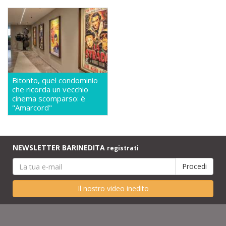
Bitonto, quel condominio
che ricorda un vecchio
cinema scomparso: è
"Amarcord"
NEWSLETTER BARINEDITA
registrati
Il nostro video inedito