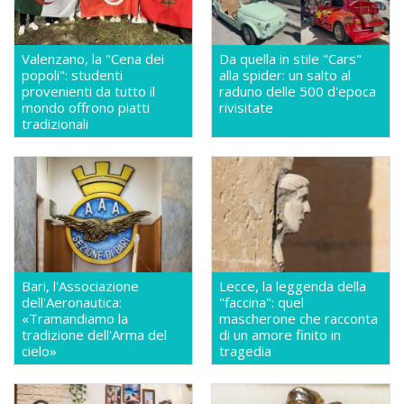
Valenzano, la "Cena dei
Da quella in stile "Cars"
popoli": studenti
alla spider: un salto al
provenienti da tutto il
raduno delle 500 d'epoca
mondo offrono piatti
rivisitate
tradizionali
Bari, l'Associazione
Lecce, la leggenda della
dell'Aeronautica:
"faccina": quel
«Tramandiamo la
mascherone che racconta
tradizione dell'Arma del
di un amore finito in
cielo»
tragedia