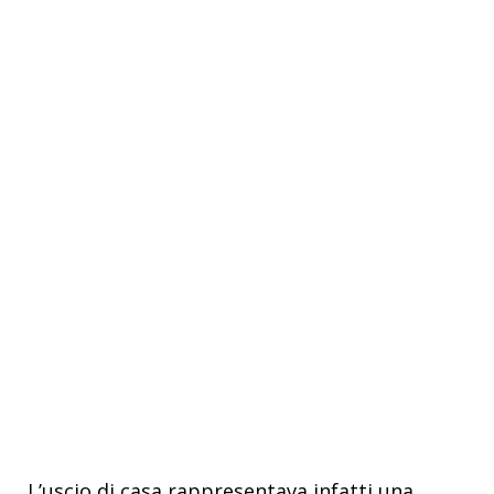
L’uscio di casa rappresentava infatti una