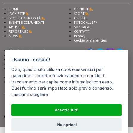
HOME
OPINIONI
INCHIESTE
SPORT
STORIE E CURIOSITÀ
ESPERTI
EVENTI E COMUNICATI
FOTOGALLERY
ARTISTI
SONDAGGI
REPORTAGE
CONTATTI
NEWS
Privacy
Cookie preferencies
Chiedi ai nostri esperti
Seguici su
Scrivi alla redazione
Usiamo i cookie!
Fai pubblicità con noi
Sostieni Barinedita
Iscriviti al nostro corso di
Ciao, questo sito utilizza cookie essenziali per
giornalismo
garantirne il corretto funzionamento e cookie di
Compra i nostri libri
tracciamento per capire come interagisci con esso.
Entra in Barinedita Map
Quest'ultimo sarà impostato solo previo consenso.
Lasciami scegliere
BARIREPORT s.a.s.
, Partita IVA 07355350724
Powered by
Netboom
Copyright BARIREPORT s.a.s. All rights reserved - Tutte le fotografie recanti il
logo di Barinedita sono state commissionate da BARIREPORT s.a.s. che ne
Accetta tutti
detiene i Diritti d'Autore e sono state prodotte nell'anno 2012 e seguenti
(tranne che non vi sia uno specifico anno di scatto riportato)
Più opzioni