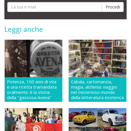
Leggi anche
Potenza, 100 anni di vita
Cabala, cartomanzia,
e una ricetta tramandata
magia, alchimia: viaggio
oralmente: è la storia
nel misterioso mondo
della "gassosa Avena"
della letteratura esoterica