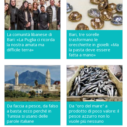
La comunità libanese di
Bari, tre sorelle
Bari: «La Puglia ci ricorda
trasformano le
la nostra amata ma
orecchiette in gioielli: «Ma
difficile terra»
la pasta deve essere
fatta a mano»
Da faccia a pesce, da falso
Da "oro del mare" a
a basta: ecco perché in
prodotto di poco valore: il
Tunisia si usano delle
pesce azzurro non lo
parole italiane
vuole più nessuno