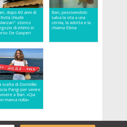
ari, dopo 60 anni di
Bari, pescivendolo
ttività chiude
salva la vita a una
Manzari": storico
cernia, la adotta e la
egozio di intimo in
chiama Elena
orso De Gasperi
a scelta di Domitille:
ascia Parigi per venire
 vivere a Bari. «Qui
on manca nulla»