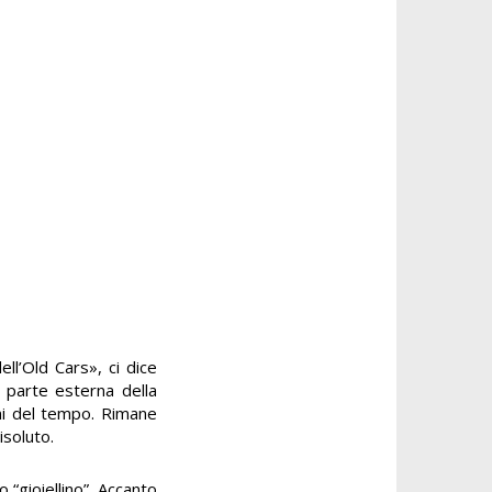
ll’Old Cars», ci dice
a parte esterna della
gni del tempo. Rimane
isoluto.
 “gioiellino”. Accanto