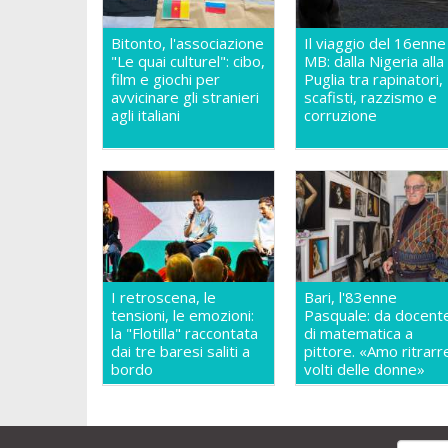
Bitonto, l'associazione
Il viaggio del 16enne
"Le quai culturel": cibo,
MB: dalla Nigeria alla
film e giochi per
Puglia tra rapinatori,
avvicinare gli stranieri
scafisti, razzismo e
agli italiani
corruzione
I retroscena, le
Bari, l'83enne
tensioni, le emozioni:
Pasquale: da docent
la "Flotilla" raccontata
di matematica a
dai tre baresi saliti a
pittore. «Amo ritrarre
bordo
volti delle donne»