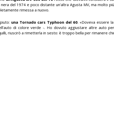
 nera del 1974 e poco distante un'altra Agusta MV, ma molto più 
pletamente rimessa a nuovo.
mpiuto:
una Tornado cars Typhoon del 60
. «Doveva essere la
ell’auto di colore verde -. Ho dovuto aggiustare altre auto pe
lli, riuscirò a rimetterla in sesto: è troppo bella per rimanere chiu