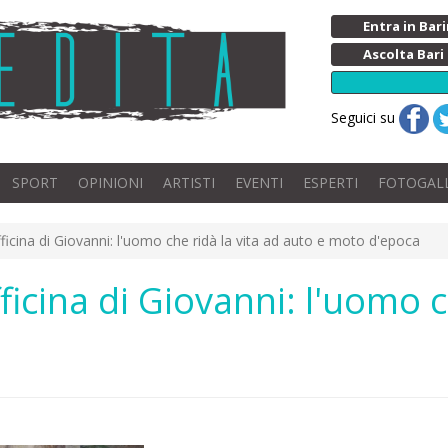
Entra in Ba
Ascolta Bari
Seguici su
SPORT
OPINIONI
ARTISTI
EVENTI
ESPERTI
FOTOGAL
officina di Giovanni: l'uomo che ridà la vita ad auto e moto d'epoca
fficina di Giovanni: l'uomo c