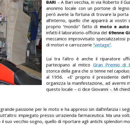
BARI
– A Bari vecchia, in via Roberto il Gu
anonimo locale con un portone di legno
però avete la fortuna di trovare la porta 
all’interno, quello che apparirà ai vostri
proprio “mondo” fatto di
moto e auto
infatti il laboratorio-officina del
69enne G
meccanico improvvisato specializzatosi p
di motori e carrozzerie
“vintage”
.
Lui tra l’altro è anche il riparatore uff
partecipano al mitico
Gran Premio di B
storica della gara che si tenne nel capolu
al 1956. «E’ proprio il presidente dell’
organizza la manifestazione, ad avermi 
questo locale – ci dice Giovanni -. Mi chie
a grande passione per le moto e ha appreso sin dall’infanzia i seg
 tutt’altro: impiegato presso un’azienda farmaceutica. Ma una vol
il suo vecchio sogno, quello di riportare agli antichi splendori m