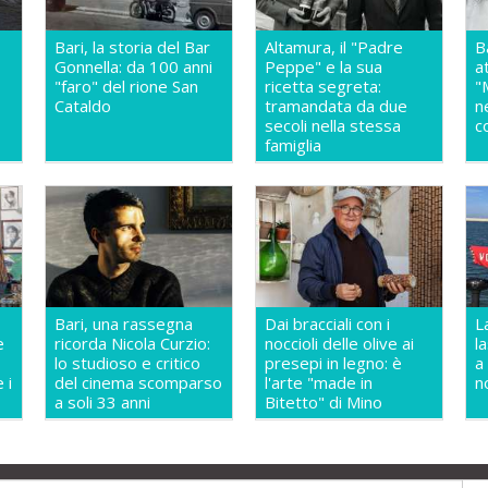
Bari, la storia del Bar
Altamura, il "Padre
B
Gonnella: da 100 anni
Peppe" e la sua
a
"faro" del rione San
ricetta segreta:
"
Cataldo
tramandata da due
n
secoli nella stessa
c
famiglia
Bari, una rassegna
Dai bracciali con i
L
e
ricorda Nicola Curzio:
noccioli delle olive ai
l
lo studioso e critico
presepi in legno: è
a
 i
del cinema scomparso
l'arte "made in
n
a soli 33 anni
Bitetto" di Mino