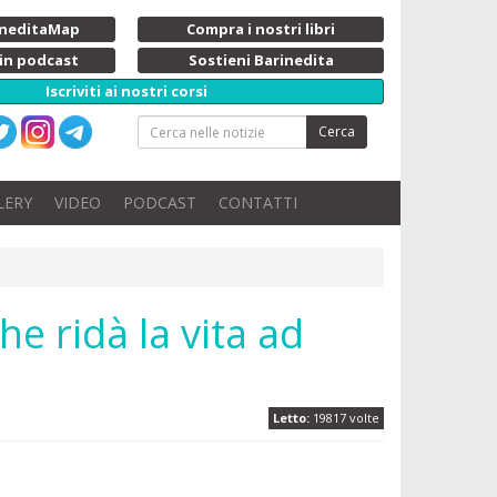
rineditaMap
Compra i nostri libri
 in podcast
Sostieni Barinedita
Iscriviti ai nostri corsi
Cerca
LERY
VIDEO
PODCAST
CONTATTI
he ridà la vita ad
Letto:
19817 volte