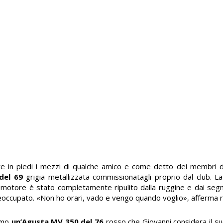
ere in piedi i mezzi di qualche amico e come detto dei membri de
 del 69
grigia metallizzata commissionatagli proprio dal club. L
 il motore è stato completamente ripulito dalla ruggine e dai se
preoccupato. «Non ho orari, vado e vengo quando voglio», afferma r
iamo
un’Agusta MV 350 del 76
rosso che Giovanni considera il suo