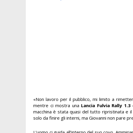
«Non lavoro per il pubblico, mi limito a rimett
mentre ci mostra una
Lancia Fulvia Rally 1.3
macchina è stata quasi del tutto ripristinata e
solo da finire gli interni, ma Giovanni non pare 
L’uomo ci guida all’interno del suo covo. Ammir