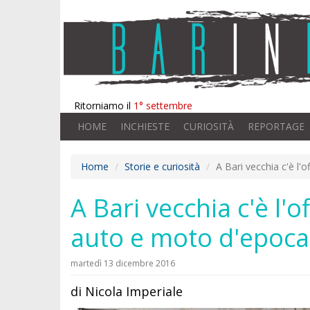
Ritorniamo il
1° settembre
HOME
INCHIESTE
CURIOSITÀ
REPORTAGE
Home
Storie e curiosità
A Bari vecchia c'è l'
A Bari vecchia c'è l'o
auto e moto d'epoca
martedì 13 dicembre 2016
di Nicola Imperiale