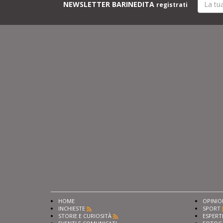
NEWSLETTER BARINEDITA
registrati
HOME
OPINIO
INCHIESTE
SPORT
STORIE E CURIOSITÀ
ESPERT