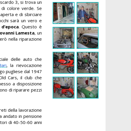
iscardo 3, si trova un
 di colore verde. Se
aperta e di sbirciare
 occhi sarà un vero e
 d’epoca
. Questo è
iovanni Lamesta
, un
erò nella riparazione
iciale delle auto che
ari
, la rievocazione
ogo pugliese dal 1947
Old Cars, il club che
messo a disposizione
dono di riparare pezzi
reti della lavorazione
ta andato in pensione
otori di 40-50-60 anni