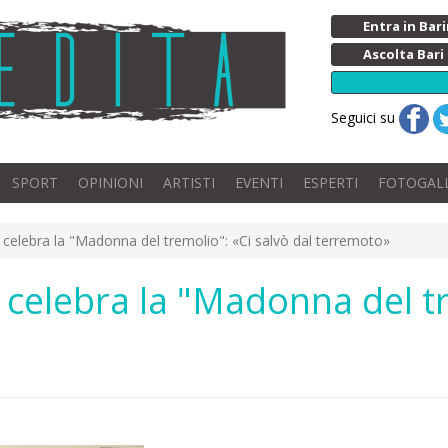
Entra in Ba
Ascolta Bari
Seguici su
SPORT
OPINIONI
ARTISTI
EVENTI
ESPERTI
FOTOGAL
 celebra la "Madonna del tremolio": «Ci salvò dal terremoto»
 celebra la "Madonna del tr