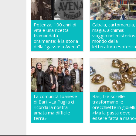
Potenza, 100 anni di
Cabala, cartomanzia,
vita e una ricetta
magia, alchimia:
tramandata
viaggio nel misterio
oralmente: è la storia
mondo della
della "gassosa Avena"
letteratura esoteric
La comunità libanese
Bari, tre sorelle
di Bari: «La Puglia ci
trasformano le
ricorda la nostra
orecchiette in gioielli:
amata ma difficile
«Ma la pasta deve
terra»
essere fatta a mano