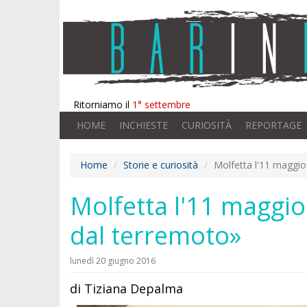
Ritorniamo il
1° settembre
HOME
INCHIESTE
CURIOSITÀ
REPORTAGE
Home
Storie e curiosità
Molfetta l'11 maggio
Molfetta l'11 maggio
dal terremoto»
lunedì 20 giugno 2016
di Tiziana Depalma