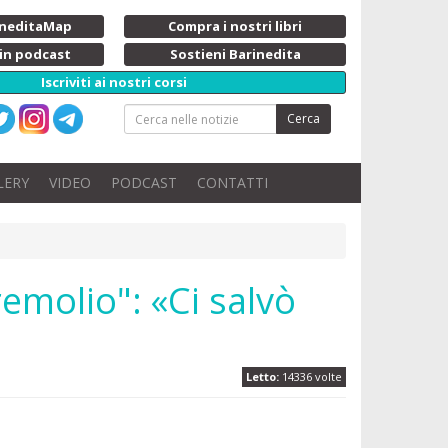
rineditaMap
Compra i nostri libri
 in podcast
Sostieni Barinedita
Iscriviti ai nostri corsi
Cerca
LERY
VIDEO
PODCAST
CONTATTI
emolio": «Ci salvò
Letto:
14336 volte