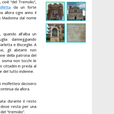
, cioè “del Tremolio”,
lfetta
da un forte
a allora ogni anno il
sta Madonna dal nome
 quando all’alba un
uglia danneggiando
arletta e Bisceglie. A
e, gli abitanti non
one della patrona del
l sisma non tocchi le
i cittadini in preda al
e del tutto indenne.
i molfettesi decisero
ontinua da allora.
cata durante il resto
se dove resta per una
del “tremolio”.