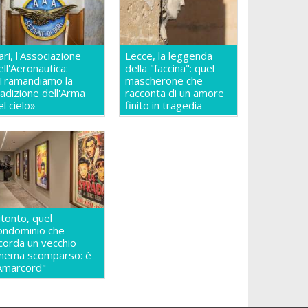
ari, l'Associazione
Lecce, la leggenda
ell'Aeronautica:
della "faccina": quel
Tramandiamo la
mascherone che
radizione dell'Arma
racconta di un amore
el cielo»
finito in tragedia
itonto, quel
ondominio che
icorda un vecchio
inema scomparso: è
Amarcord"