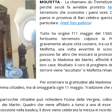
MOLFETTA
- La chiamano
du Tremelizze
perché secoli fa avrebbe protetto
Mo
terremoto che sconvolse i paesi vicini. D
paese in provincia di Bari celebra que
particolare.
(Vedi foto galleria)
Tutto ha origine l’11 maggio del 1560,
fortissimo terremoto colpisce la P
gravemente alcune città costiere, tra cui B
Molfetta, una volta avvertite le scoss
possono far altro che invocare la protezi
paese, la Madonna dei Martiri, affinchè i
loro case. Risultato: il coro di preghiere de
terrore viene “ascoltato” e Molfetta riman
Per esternare la gratitudine alla Madonna 
temma cittadino, ma di omaggiarla ogni 11 maggio. Tradizione che c
parrocchie cittadine può richiedere l’icona della Vergine, collo
nna dei Martiri. Quadro che viene affidato a turno a una di es
essione nella basilica, lì dove viene celebrata la messa in ricordo 