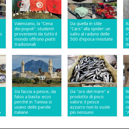
Valenzano, la "Cena
Da quella in stile
B
dei popoli": studenti
"Cars" alla spider: un
d
so
provenienti da tutto il
salto al raduno delle
«
mondo offrono piatti
500 d'epoca rivisitate
t
a
tradizionali
d
Da faccia a pesce, da
Da "oro del mare" a
B
falso a basta: ecco
prodotto di poco
c
perché in Tunisia si
valore: il pesce
r
usano delle parole
azzurro non lo vuole
c
»
italiane
più nessuno
"