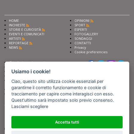
HOME
OPINIONI
INCHIESTE
SPORT
STORIE E CURIOSITÀ
ESPERTI
EVENTI E COMUNICATI
FOTOGALLERY
ARTISTI
SONDAGGI
REPORTAGE
CONTATTI
NEWS
Privacy
Cookie preferencies
Chiedi ai nostri esperti
Seguici su
Scrivi alla redazione
Usiamo i cookie!
Fai pubblicità con noi
Sostieni Barinedita
Iscriviti al nostro corso di
Ciao, questo sito utilizza cookie essenziali per
giornalismo
garantirne il corretto funzionamento e cookie di
Compra i nostri libri
tracciamento per capire come interagisci con esso.
Entra in Barinedita Map
Quest'ultimo sarà impostato solo previo consenso.
Lasciami scegliere
BARIREPORT s.a.s.
, Partita IVA 07355350724
Powered by
Netboom
Copyright BARIREPORT s.a.s. All rights reserved - Tutte le fotografie recanti il
logo di Barinedita sono state commissionate da BARIREPORT s.a.s. che ne
Accetta tutti
detiene i Diritti d'Autore e sono state prodotte nell'anno 2012 e seguenti
(tranne che non vi sia uno specifico anno di scatto riportato)