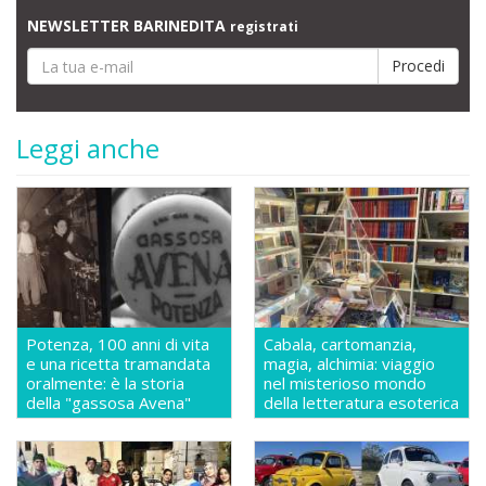
NEWSLETTER BARINEDITA
registrati
Leggi anche
Potenza, 100 anni di vita
Cabala, cartomanzia,
e una ricetta tramandata
magia, alchimia: viaggio
oralmente: è la storia
nel misterioso mondo
della "gassosa Avena"
della letteratura esoterica