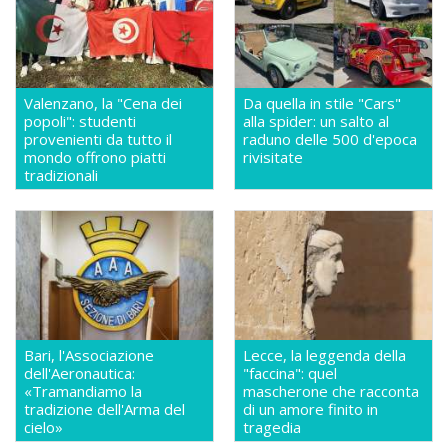
Valenzano, la "Cena dei
Da quella in stile "Cars"
popoli": studenti
alla spider: un salto al
provenienti da tutto il
raduno delle 500 d'epoca
mondo offrono piatti
rivisitate
tradizionali
Bari, l'Associazione
Lecce, la leggenda della
dell'Aeronautica:
"faccina": quel
«Tramandiamo la
mascherone che racconta
tradizione dell'Arma del
di un amore finito in
cielo»
tragedia