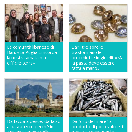
La comunità libanese di
Bari, tre sorelle
Bari: «La Puglia ci ricorda
trasformano le
la nostra amata ma
orecchiette in gioielli: «Ma
difficile terra»
la pasta deve essere
fatta a mano»
Da faccia a pesce, da falso
Da "oro del mare" a
a basta: ecco perché in
prodotto di poco valore: il
Tunisia si usano delle
pesce azzurro non lo