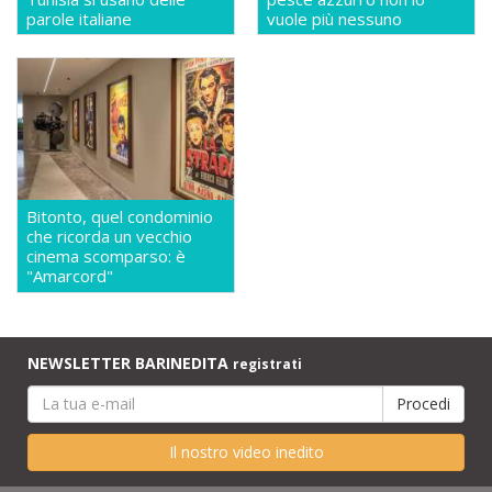
parole italiane
vuole più nessuno
Bitonto, quel condominio
che ricorda un vecchio
cinema scomparso: è
"Amarcord"
NEWSLETTER BARINEDITA
registrati
Il nostro video inedito