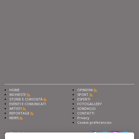
HOME
OPINIONI
INCHIESTE
SPORT
STORIE E CURIOSITÀ
ESPERTI
EVENTI E COMUNICATI
FOTOGALLERY
ARTISTI
SONDAGGI
REPORTAGE
CONTATTI
NEWS
Privacy
Cookie preferencies
Chiedi ai nostri esperti
Seguici su
Scrivi alla redazione