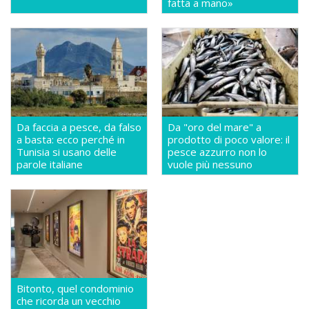
fatta a mano»
Da faccia a pesce, da falso
Da "oro del mare" a
a basta: ecco perché in
prodotto di poco valore: il
Tunisia si usano delle
pesce azzurro non lo
parole italiane
vuole più nessuno
Bitonto, quel condominio
che ricorda un vecchio