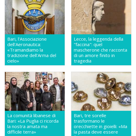
Bari, l'Associazione
Lecce, la leggenda della
dell'Aeronautica:
"faccina": quel
«Tramandiamo la
mascherone che racconta
tradizione dell'Arma del
di un amore finito in
cielo»
tragedia
La comunità libanese di
Bari, tre sorelle
Bari: «La Puglia ci ricorda
trasformano le
la nostra amata ma
orecchiette in gioielli: «Ma
difficile terra»
la pasta deve essere