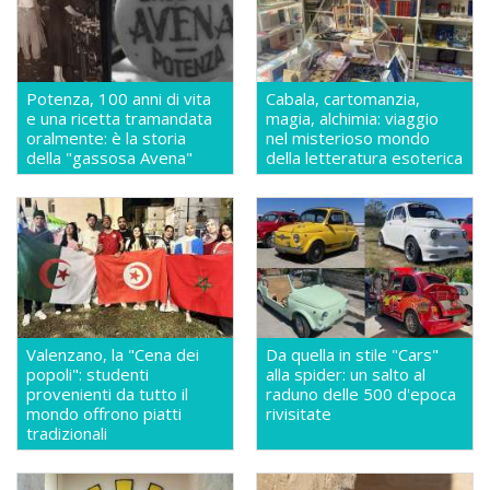
Potenza, 100 anni di vita
Cabala, cartomanzia,
e una ricetta tramandata
magia, alchimia: viaggio
oralmente: è la storia
nel misterioso mondo
della "gassosa Avena"
della letteratura esoterica
Valenzano, la "Cena dei
Da quella in stile "Cars"
popoli": studenti
alla spider: un salto al
provenienti da tutto il
raduno delle 500 d'epoca
mondo offrono piatti
rivisitate
tradizionali