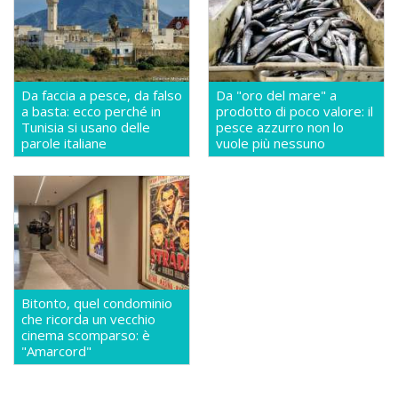
Da faccia a pesce, da falso
Da "oro del mare" a
a basta: ecco perché in
prodotto di poco valore: il
Tunisia si usano delle
pesce azzurro non lo
parole italiane
vuole più nessuno
Bitonto, quel condominio
che ricorda un vecchio
cinema scomparso: è
"Amarcord"