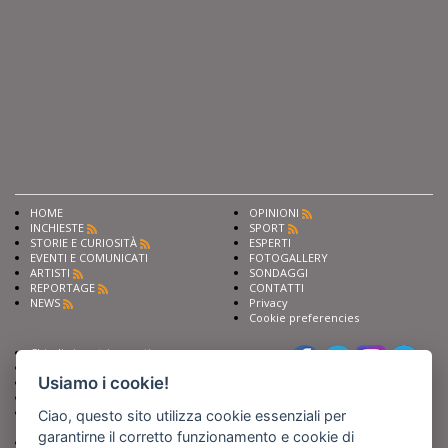
HOME
OPINIONI
INCHIESTE
SPORT
STORIE E CURIOSITÀ
ESPERTI
EVENTI E COMUNICATI
FOTOGALLERY
ARTISTI
SONDAGGI
REPORTAGE
CONTATTI
NEWS
Privacy
Cookie preferencies
Chiedi ai nostri esperti
Seguici su
Scrivi alla redazione
Usiamo i cookie!
Fai pubblicità con noi
Sostieni Barinedita
Iscriviti al nostro corso di
Ciao, questo sito utilizza cookie essenziali per
giornalismo
garantirne il corretto funzionamento e cookie di
Compra i nostri libri