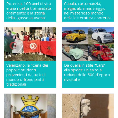
Potenza, 100 anni di vita
Cabala, cartomanzia,
e una ricetta tramandata
magia, alchimia: viaggio
oralmente: è la storia
nel misterioso mondo
della "gassosa Avena"
della letteratura esoterica
Valenzano, la "Cena dei
Da quella in stile "Cars"
popoli": studenti
alla spider: un salto al
provenienti da tutto il
raduno delle 500 d'epoca
mondo offrono piatti
rivisitate
tradizionali