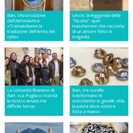
Bari, l'Associazione
Lecce, la leggenda della
dell'Aeronautica:
"faccina": quel
«Tramandiamo la
mascherone che racconta
tradizione dell'Arma del
di un amore finito in
cielo»
tragedia
La comunità libanese di
Bari, tre sorelle
Bari: «La Puglia ci ricorda
trasformano le
la nostra amata ma
orecchiette in gioielli: «Ma
difficile terra»
la pasta deve essere
fatta a mano»