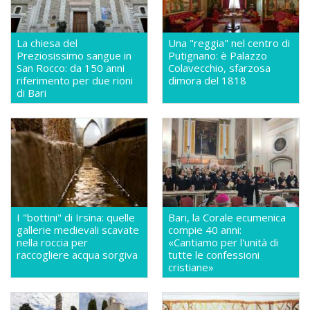
La chiesa del
Una "reggia" nel centro di
Preziosissimo sangue in
Putignano: è Palazzo
San Rocco: da 150 anni
Colavecchio, sfarzosa
riferimento per due rioni
dimora del 1818
di Bari
I "bottini" di Irsina: quelle
Bari, la Corale ecumenica
gallerie medievali scavate
compie 40 anni:
nella roccia per
«Cantiamo per l'unità di
raccogliere acqua sorgiva
tutte le confessioni
cristiane»