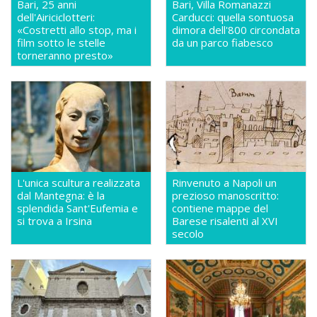
Bari, 25 anni
Bari, Villa Romanazzi
dell'Airiciclotteri:
Carducci: quella sontuosa
«Costretti allo stop, ma i
dimora dell'800 circondata
film sotto le stelle
da un parco fiabesco
torneranno presto»
L'unica scultura realizzata
Rinvenuto a Napoli un
dal Mantegna: è la
prezioso manoscritto:
splendida Sant'Eufemia e
contiene mappe del
si trova a Irsina
Barese risalenti al XVI
secolo