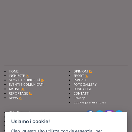
HOME
OPINIONI
INCHIESTE
SPORT
STORIE E CURIOSITÀ
ESPERTI
EVENTI E COMUNICATI
FOTOGALLERY
ARTISTI
SONDAGGI
REPORTAGE
CONTATTI
NEWS
Privacy
Cookie preferencies
Chiedi ai nostri esperti
Seguici su
Scrivi alla redazione
Usiamo i cookie!
Fai pubblicità con noi
Sostieni Barinedita
Iscriviti al nostro corso di
Ciao, questo sito utilizza cookie essenziali per