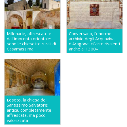
Millenarie, affrescate e
Conversano, l'enorme
dall'impronta orientale:
archivio degli Acquaviva
sono le chiesette rurali di
d'Aragona: «Carte risalenti
Casamassima
anche al 1300»
Loseto, la chiesa del
Santissimo Salvatore:
antica, completamente
affrescata, ma poco
valorizzata