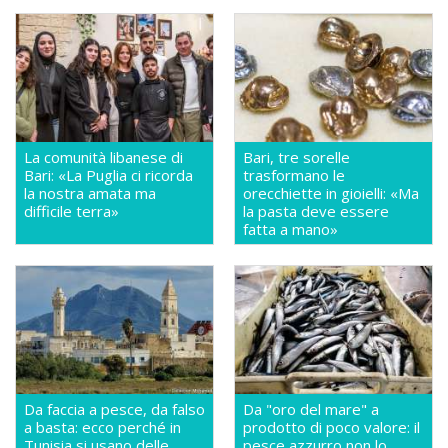
La comunità libanese di
Bari, tre sorelle
Bari: «La Puglia ci ricorda
trasformano le
la nostra amata ma
orecchiette in gioielli: «Ma
difficile terra»
la pasta deve essere
fatta a mano»
Da faccia a pesce, da falso
Da "oro del mare" a
a basta: ecco perché in
prodotto di poco valore: il
Tunisia si usano delle
pesce azzurro non lo