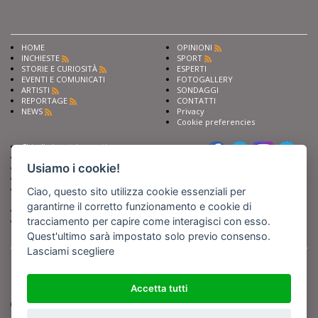
HOME
OPINIONI
INCHIESTE
SPORT
STORIE E CURIOSITÀ
ESPERTI
EVENTI E COMUNICATI
FOTOGALLERY
ARTISTI
SONDAGGI
REPORTAGE
CONTATTI
NEWS
Privacy
Cookie preferencies
Chiedi ai nostri esperti
Seguici su
Scrivi alla redazione
Usiamo i cookie!
Fai pubblicità con noi
Sostieni Barinedita
Iscriviti al nostro corso di
Ciao, questo sito utilizza cookie essenziali per
giornalismo
garantirne il corretto funzionamento e cookie di
Compra i nostri libri
tracciamento per capire come interagisci con esso.
Entra in Barinedita Map
Quest'ultimo sarà impostato solo previo consenso.
Lasciami scegliere
BARIREPORT s.a.s.
, Partita IVA 07355350724
Powered by
Netboom
Copyright BARIREPORT s.a.s. All rights reserved - Tutte le fotografie recanti il
logo di Barinedita sono state commissionate da BARIREPORT s.a.s. che ne
Accetta tutti
detiene i Diritti d'Autore e sono state prodotte nell'anno 2012 e seguenti
(tranne che non vi sia uno specifico anno di scatto riportato)