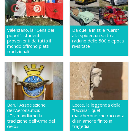
Valenzano, la "Cena dei
Da quella in stile "Cars"
popoli": studenti
alla spider: un salto al
provenienti da tutto il
raduno delle 500 d'epoca
mondo offrono piatti
rivisitate
tradizionali
Bari, l'Associazione
Lecce, la leggenda della
dell'Aeronautica:
"faccina": quel
«Tramandiamo la
mascherone che racconta
tradizione dell'Arma del
di un amore finito in
cielo»
tragedia