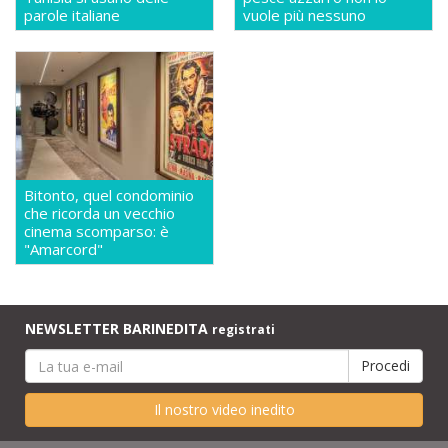
parole italiane
vuole più nessuno
Bitonto, quel condominio
che ricorda un vecchio
cinema scomparso: è
"Amarcord"
NEWSLETTER BARINEDITA
registrati
Il nostro video inedito