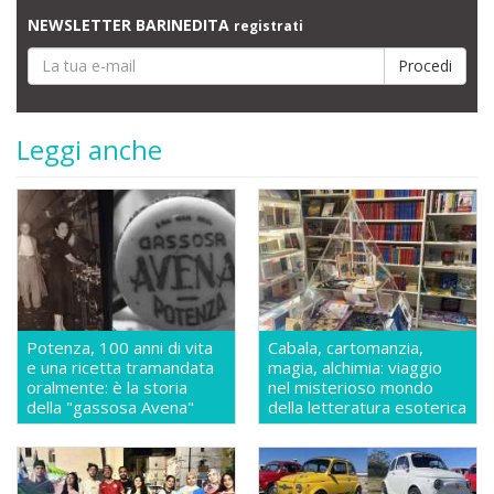
NEWSLETTER BARINEDITA
registrati
Leggi anche
Potenza, 100 anni di vita
Cabala, cartomanzia,
e una ricetta tramandata
magia, alchimia: viaggio
oralmente: è la storia
nel misterioso mondo
della "gassosa Avena"
della letteratura esoterica