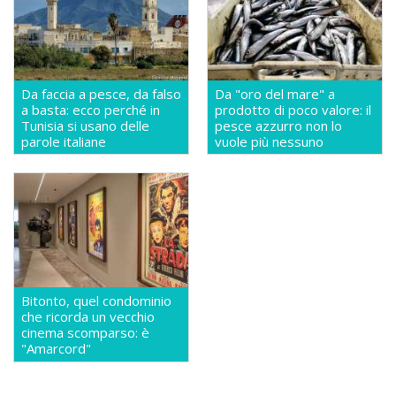
Da faccia a pesce, da falso
Da "oro del mare" a
a basta: ecco perché in
prodotto di poco valore: il
Tunisia si usano delle
pesce azzurro non lo
parole italiane
vuole più nessuno
Bitonto, quel condominio
che ricorda un vecchio
cinema scomparso: è
"Amarcord"