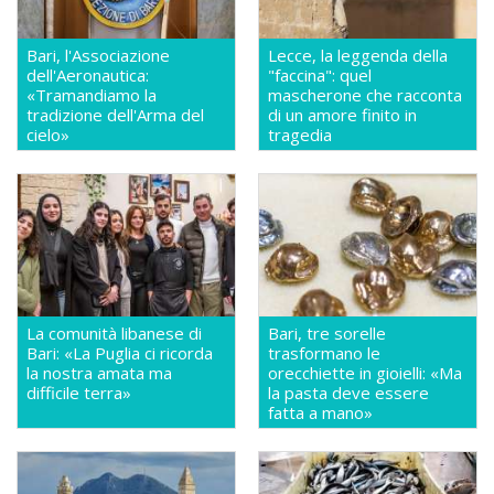
Bari, l'Associazione
Lecce, la leggenda della
dell'Aeronautica:
"faccina": quel
«Tramandiamo la
mascherone che racconta
tradizione dell'Arma del
di un amore finito in
cielo»
tragedia
La comunità libanese di
Bari, tre sorelle
Bari: «La Puglia ci ricorda
trasformano le
la nostra amata ma
orecchiette in gioielli: «Ma
difficile terra»
la pasta deve essere
fatta a mano»