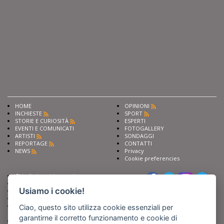
HOME
OPINIONI
INCHIESTE
SPORT
STORIE E CURIOSITÀ
ESPERTI
EVENTI E COMUNICATI
FOTOGALLERY
ARTISTI
SONDAGGI
REPORTAGE
CONTATTI
NEWS
Privacy
Cookie preferencies
Chiedi ai nostri esperti
Seguici su
Scrivi alla redazione
Usiamo i cookie!
Fai pubblicità con noi
Sostieni Barinedita
Iscriviti al nostro corso di
Ciao, questo sito utilizza cookie essenziali per
giornalismo
garantirne il corretto funzionamento e cookie di
Compra i nostri libri