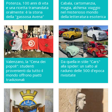
Potenza, 100 anni di vita
Cabala, cartomanzia,
e una ricetta tramandata
magia, alchimia: viaggio
oralmente: è la storia
nel misterioso mondo
della "gassosa Avena"
della letteratura esoterica
Valenzano, la "Cena dei
Da quella in stile "Cars"
popoli": studenti
alla spider: un salto al
provenienti da tutto il
raduno delle 500 d'epoca
mondo offrono piatti
rivisitate
tradizionali