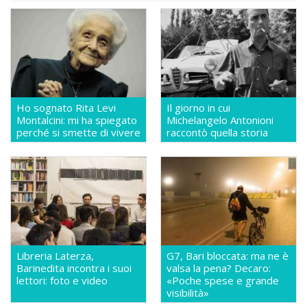
Ho sognato Rita Levi
Il giorno in cui
Montalcini: mi ha spiegato
Michelangelo Antonioni
perché si smette di vivere
raccontò quella storia
Libreria Laterza,
G7, Bari bloccata: ma ne è
Barinedita incontra i suoi
valsa la pena? Decaro:
lettori: foto e video
«Poche spese e grande
visibilità»