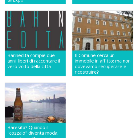
Barinedita compie due
Il Comune cerca un
anni: liberi di raccontare il
immobile in affitto: ma non
vero volto della città
dovevamo recuperare e
ricostruire?
Baresità? Quando il
''cozzalo'' diventa moda,