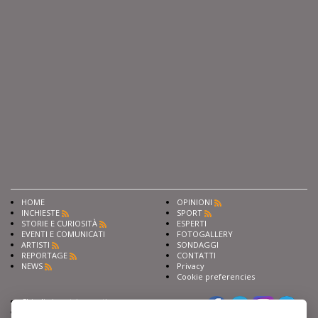
HOME
OPINIONI
INCHIESTE
SPORT
STORIE E CURIOSITÀ
ESPERTI
EVENTI E COMUNICATI
FOTOGALLERY
ARTISTI
SONDAGGI
REPORTAGE
CONTATTI
NEWS
Privacy
Cookie preferencies
Chiedi ai nostri esperti
Seguici su
Scrivi alla redazione