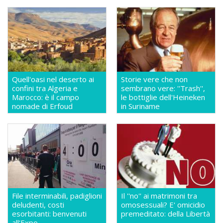
Quell'oasi nel deserto ai
Storie vere che non
confini tra Algeria e
sembrano vere: ''Trash'',
Marocco: è il campo
le bottiglie dell'Heineken
nomade di Erfoud
in Suriname
File interminabili, padiglioni
Il ''no'' ai matrimoni tra
deludenti, costi
omosessuali? E' omicidio
esorbitanti: benvenuti
premeditato: della Libertà
all'Expo