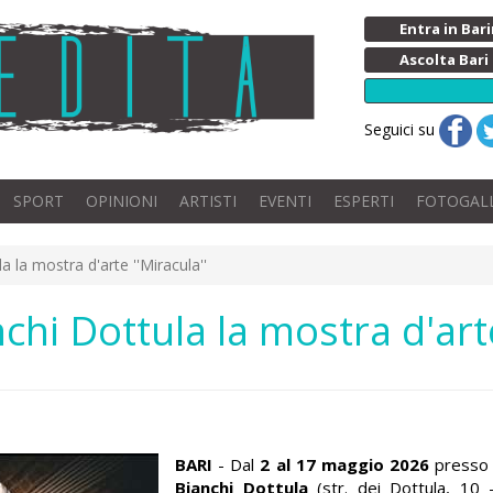
Entra in Ba
Ascolta Bari
Seguici su
SPORT
OPINIONI
ARTISTI
EVENTI
ESPERTI
FOTOGAL
a la mostra d'arte ''Miracula''
nchi Dottula la mostra d'arte
BARI
-
Dal
2 al 17 maggio 2026
presso 
Bianchi Dottula
(str. dei Dottula, 10 