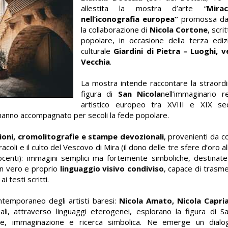
allestita la mostra d’arte “
Mira
nell’iconografia europea”
promossa dal
la collaborazione di
Nicola Cortone
, scri
popolare, in occasione della terza edi
culturale
Giardini di Pietra – Luoghi, v
Vecchia
.
La mostra intende raccontare la straordin
figura di
San Nicola
nell’immaginario r
artistico europeo tra XVIII e XIX se
 hanno accompagnato per secoli la fede popolare.
sioni, cromolitografie e stampe devozionali
, provenienti da co
racoli e il culto del Vescovo di Mira (il dono delle tre sfere d’oro al
ocenti): immagini semplici ma fortemente simboliche, destinate a
 un vero e proprio
linguaggio visivo condiviso
, capace di trasme
 testi scritti.
ontemporaneo degli artisti baresi:
Nicola Amato, Nicola Capria
li, attraverso linguaggi eterogenei, esplorano la figura di Sa
ne, immaginazione e ricerca simbolica. Ne emerge un dialo