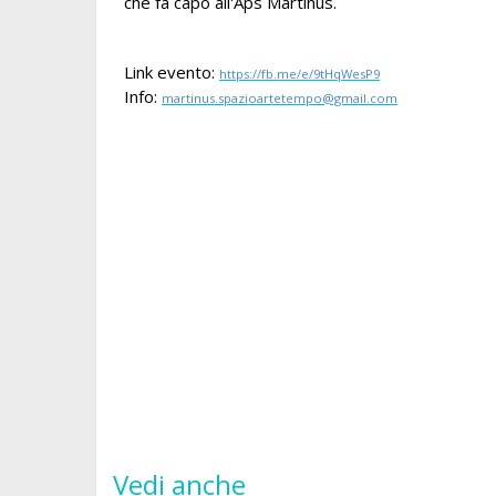
che fa capo all'Aps Martinus.
Link evento:
https://fb.me/e/9tHqWesP9
Info:
martinus.spazioartetempo@gmail.com
Vedi anche