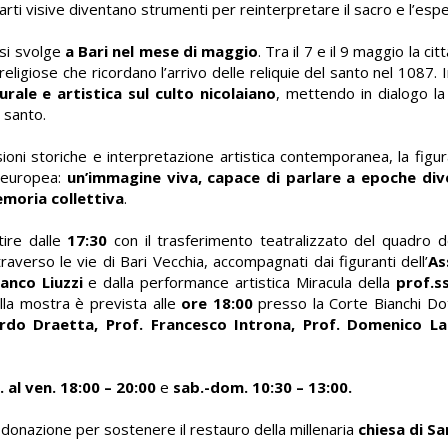
 arti visive diventano strumenti per reinterpretare il sacro e l’es
 si svolge
a Bari nel mese di maggio
. Tra il 7 e il 9 maggio la ci
 religiose che ricordano l’arrivo delle reliquie del santo nel 1087.
urale e artistica sul culto nicolaiano
, mettendo in dialogo l
 santo.
isioni storiche e interpretazione artistica contemporanea, la figu
e europea:
un’immagine viva, capace di parlare a epoche div
emoria collettiva
.
ire dalle
17:30
con il trasferimento teatralizzato del quadro d
ttraverso le vie di Bari Vecchia, accompagnati dai figuranti dell’
As
anco Liuzzi
e dalla performance artistica Miracula della
prof.s
ella mostra è prevista alle
ore 18:00
presso la Corte Bianchi Dot
rdo Draetta, Prof. Francesco Introna, Prof. Domenico La
 al ven. 18:00 – 20:00
e
sab.-dom. 10:30 – 13:00.
 donazione per sostenere il restauro della millenaria
chiesa di S