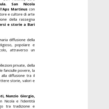
cula. San Nicola
l’
Aps Martinus
con
ttore e cultore di arte
zione della rassegna
ersi e storie a Bari
aria diffusione della
eligioso, popolare e
colo, attraverso un
llezioni private, della
le fanciulle povere, la
lla diffusione tra il
ttere storie, valori e
ti, Nunzio Giorgio,
n Nicola e l’identità
go tra tradizione e