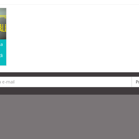
ia
di