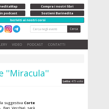
rineditaMap
Compra i nostri libri
 in podcast
Sostieni Barinedita
Iscriviti ai nostri corsi
Cerca
LERY
VIDEO
PODCAST
CONTATTI
 ''Miracula''
Letto:
473 volte
la suggestiva
Corte
– Bari Vecchia) sarà