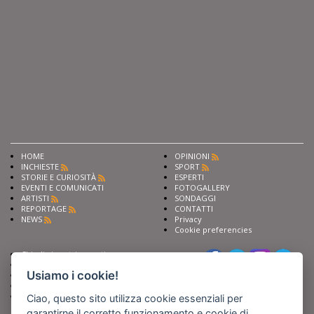
HOME
OPINIONI
INCHIESTE
SPORT
STORIE E CURIOSITÀ
ESPERTI
EVENTI E COMUNICATI
FOTOGALLERY
ARTISTI
SONDAGGI
REPORTAGE
CONTATTI
NEWS
Privacy
Cookie preferencies
Chiedi ai nostri esperti
Seguici su
Scrivi alla redazione
Usiamo i cookie!
Fai pubblicità con noi
Sostieni Barinedita
Iscriviti al nostro corso di
Ciao, questo sito utilizza cookie essenziali per
giornalismo
garantirne il corretto funzionamento e cookie di