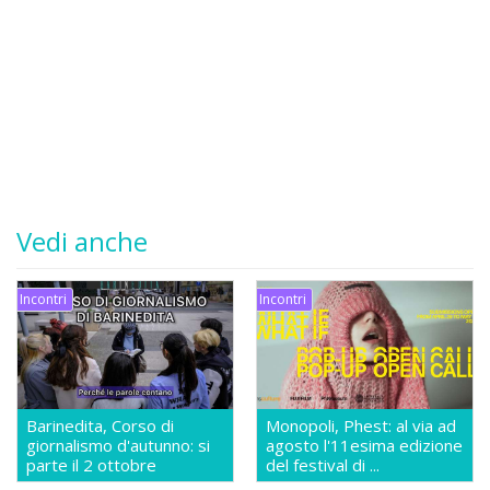
Vedi anche
Incontri
Incontri
Barinedita, Corso di
Monopoli, Phest: al via ad
giornalismo d'autunno: si
agosto l'11esima edizione
parte il 2 ottobre
del festival di ...