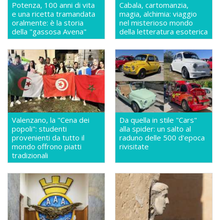
Potenza, 100 anni di vita
Cabala, cartomanzia,
e una ricetta tramandata
magia, alchimia: viaggio
oralmente: è la storia
nel misterioso mondo
della "gassosa Avena"
della letteratura esoterica
Valenzano, la "Cena dei
Da quella in stile "Cars"
popoli": studenti
alla spider: un salto al
provenienti da tutto il
raduno delle 500 d'epoca
mondo offrono piatti
rivisitate
tradizionali