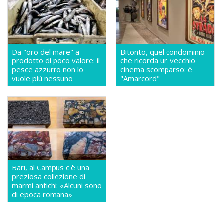
Da "oro del mare" a
Bitonto, quel condominio
prodotto di poco valore: il
che ricorda un vecchio
pesce azzurro non lo
cinema scomparso: è
vuole più nessuno
"Amarcord"
Bari, al Campus c'è una
preziosa collezione di
marmi antichi: «Alcuni sono
di epoca romana»