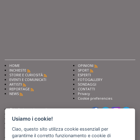
HOME
OPINIONI
INCHIESTE
SPORT
STORIE E CURIOSITÀ
ESPERTI
EVENTI E COMUNICATI
FOTOGALLERY
ARTISTI
SONDAGGI
REPORTAGE
CONTATTI
NEWS
Privacy
Cookie preferencies
Chiedi ai nostri esperti
Seguici su
Scrivi alla redazione
Usiamo i cookie!
Fai pubblicità con noi
Sostieni Barinedita
Iscriviti al nostro corso di
Ciao, questo sito utilizza cookie essenziali per
giornalismo
garantirne il corretto funzionamento e cookie di
Compra i nostri libri