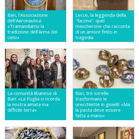
Bari, l'Associazione
Lecce, la leggenda della
dell'Aeronautica:
"faccina": quel
«Tramandiamo la
mascherone che racconta
tradizione dell'Arma del
di un amore finito in
cielo»
tragedia
La comunità libanese di
Bari, tre sorelle
Bari: «La Puglia ci ricorda
trasformano le
la nostra amata ma
orecchiette in gioielli: «Ma
difficile terra»
la pasta deve essere
fatta a mano»