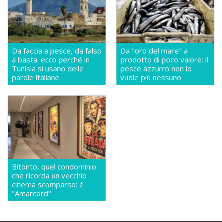
Da faccia a pesce, da falso
Da "oro del mare" a
a basta: ecco perché in
prodotto di poco valore: il
Tunisia si usano delle
pesce azzurro non lo
parole italiane
vuole più nessuno
Bitonto, quel condominio
che ricorda un vecchio
cinema scomparso: è
"Amarcord"