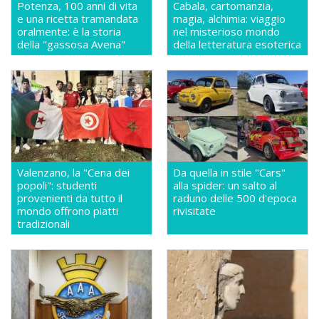
Potenza, 100 anni di vita
Cabala, cartomanzia,
e una ricetta tramandata
magia, alchimia: viaggio
oralmente: è la storia
nel misterioso mondo
della "gassosa Avena"
della letteratura esoterica
Valenzano, la "Cena dei
Da quella in stile "Cars"
popoli": studenti
alla spider: un salto al
provenienti da tutto il
raduno delle 500 d'epoca
mondo offrono piatti
rivisitate
tradizionali