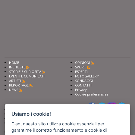
HOME
OPINIONI
INCHIESTE
SPORT
STORIE E CURIOSITÀ
ESPERTI
EVENTI E COMUNICATI
FOTOGALLERY
ARTISTI
SONDAGGI
REPORTAGE
CONTATTI
NEWS
Privacy
Cookie preferencies
Chiedi ai nostri esperti
Seguici su
Scrivi alla redazione
Usiamo i cookie!
Fai pubblicità con noi
Sostieni Barinedita
Iscriviti al nostro corso di
Ciao, questo sito utilizza cookie essenziali per
giornalismo
garantirne il corretto funzionamento e cookie di
Compra i nostri libri