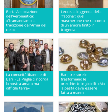
Bari, l'Associazione
Lecce, la leggenda della
dell'Aeronautica:
"faccina": quel
«Tramandiamo la
mascherone che racconta
tradizione dell'Arma del
di un amore finito in
cielo»
tragedia
La comunità libanese di
Bari, tre sorelle
Bari: «La Puglia ci ricorda
trasformano le
la nostra amata ma
orecchiette in gioielli: «Ma
difficile terra»
la pasta deve essere
fatta a mano»