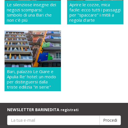
Le silenziose insegne dei
Aprire le cozze, mica
negozi scomparsi:
facile: ecco tutti i passaggi
simbolo di una Bari che
per "spaccare" i mitili a
non c'è più
regola d'arte
Bari, palazzo Le Giare e
Apulia Re' hotel: un modo
per distinguersi dalla
triste edilizia "in serie"
NEWSLETTER BARINEDITA
registrati