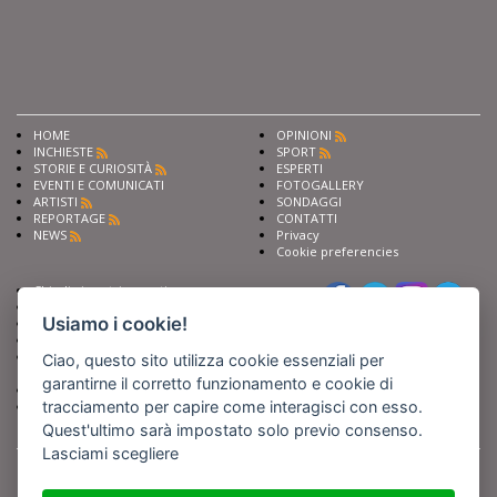
HOME
OPINIONI
INCHIESTE
SPORT
STORIE E CURIOSITÀ
ESPERTI
EVENTI E COMUNICATI
FOTOGALLERY
ARTISTI
SONDAGGI
REPORTAGE
CONTATTI
NEWS
Privacy
Cookie preferencies
Chiedi ai nostri esperti
Seguici su
Scrivi alla redazione
Usiamo i cookie!
Fai pubblicità con noi
Sostieni Barinedita
Iscriviti al nostro corso di
Ciao, questo sito utilizza cookie essenziali per
giornalismo
garantirne il corretto funzionamento e cookie di
Compra i nostri libri
tracciamento per capire come interagisci con esso.
Entra in Barinedita Map
Quest'ultimo sarà impostato solo previo consenso.
Lasciami scegliere
BARIREPORT s.a.s.
, Partita IVA 07355350724
Powered by
Netboom
Copyright BARIREPORT s.a.s. All rights reserved - Tutte le fotografie recanti il