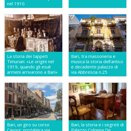
nel 1910
La storia dei tappeti
Bari, tra massoneria e
Timurian: «Le origini nel
musica la storia dell'antico
1919, quando gli esuli
e decadente palazzo di
armeni arrivarono a Bari»
via Abbrescia n.25
Bari, un giro su corso
Bari, la storia e i segreti di
Cavour: nostalgica via
Palazzo Colonna De