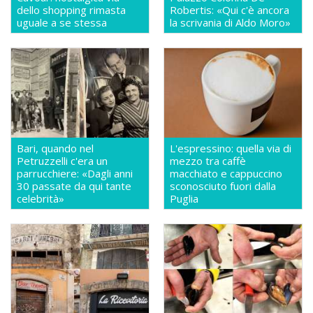
dello shopping rimasta
Robertis: «Qui c'è ancora
uguale a se stessa
la scrivania di Aldo Moro»
Bari, quando nel
L'espressino: quella via di
Petruzzelli c'era un
mezzo tra caffè
parrucchiere: «Dagli anni
macchiato e cappuccino
30 passate da qui tante
sconosciuto fuori dalla
celebrità»
Puglia