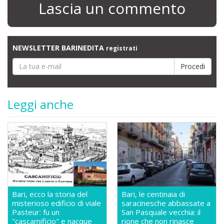
Lascia un commento
NEWSLETTER BARINEDITA
registrati
Leggi anche
Bari, ecco la storia del
Bari, le centinaia di
misterioso edificio di viale
saracinesche abbassate a
Pasteur: fu un
San Pasquale vecchia: il
"cascamificio" e nacque
rione che non rinasce