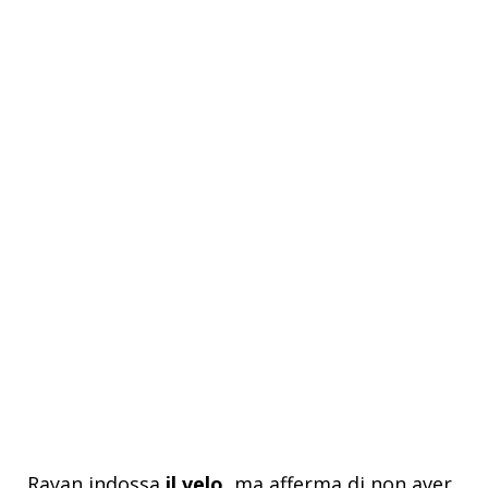
Rayan indossa
il velo
, ma afferma di non aver