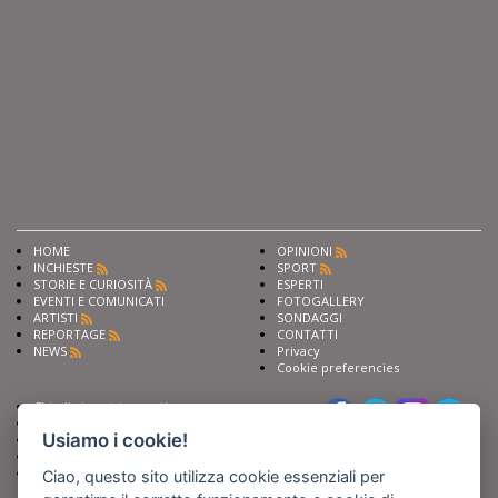
HOME
OPINIONI
INCHIESTE
SPORT
STORIE E CURIOSITÀ
ESPERTI
EVENTI E COMUNICATI
FOTOGALLERY
ARTISTI
SONDAGGI
REPORTAGE
CONTATTI
NEWS
Privacy
Cookie preferencies
Chiedi ai nostri esperti
Seguici su
Scrivi alla redazione
Usiamo i cookie!
Fai pubblicità con noi
Sostieni Barinedita
Iscriviti al nostro corso di
Ciao, questo sito utilizza cookie essenziali per
giornalismo