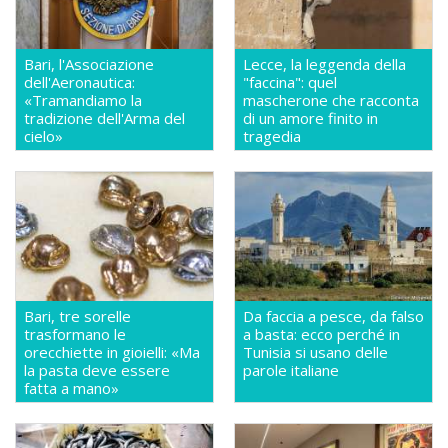
Bari, l'Associazione
Lecce, la leggenda della
dell'Aeronautica:
"faccina": quel
«Tramandiamo la
mascherone che racconta
tradizione dell'Arma del
di un amore finito in
cielo»
tragedia
Bari, tre sorelle
Da faccia a pesce, da falso
trasformano le
a basta: ecco perché in
orecchiette in gioielli: «Ma
Tunisia si usano delle
la pasta deve essere
parole italiane
fatta a mano»