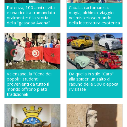
Potenza, 100 anni di vita
Cabala, cartomanzia,
e una ricetta tramandata
magia, alchimia: viaggio
oralmente: è la storia
nel misterioso mondo
della "gassosa Avena"
della letteratura esoterica
Valenzano, la "Cena dei
Da quella in stile "Cars"
popoli": studenti
alla spider: un salto al
provenienti da tutto il
raduno delle 500 d'epoca
mondo offrono piatti
rivisitate
tradizionali