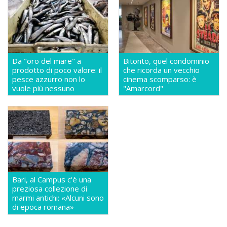
Da "oro del mare" a
Bitonto, quel condominio
prodotto di poco valore: il
che ricorda un vecchio
pesce azzurro non lo
cinema scomparso: è
vuole più nessuno
"Amarcord"
Bari, al Campus c'è una
preziosa collezione di
marmi antichi: «Alcuni sono
di epoca romana»