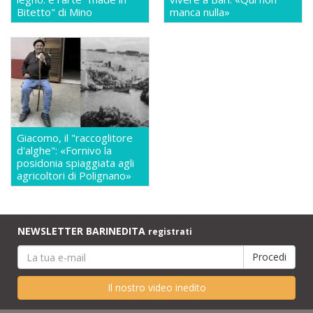
Bitetto" di Mino
manca nulla»
Giacomo, il "raccoglitore
d'alghe": «Fornivo la
posidonia spiaggiata agli
agricoltori di Polignano»
NEWSLETTER BARINEDITA
registrati
Il nostro video inedito