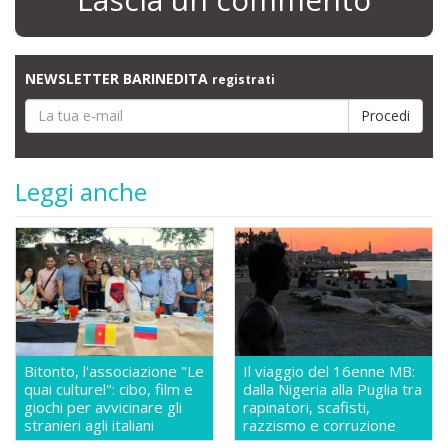
NEWSLETTER BARINEDITA
registrati
Leggi anche
Bitonto, l'associazione "Le
Il viaggio del 16enne MB:
quai culturel": cibo, film e
dalla Nigeria alla Puglia tra
giochi per avvicinare gli
rapinatori, scafisti,
stranieri agli italiani
razzismo e corruzione