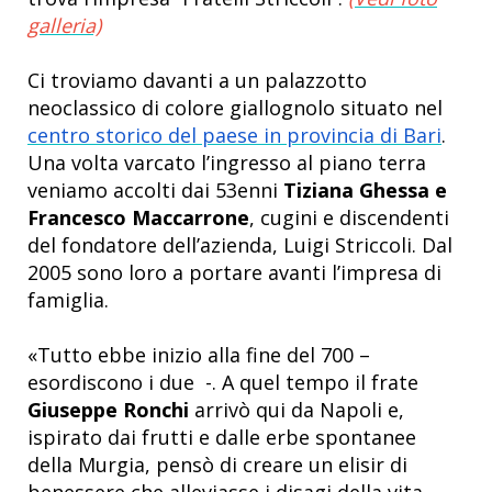
galleria)
Ci troviamo davanti a un palazzotto
neoclassico di colore giallognolo situato nel
centro storico del paese in provincia di Bari
.
Una volta varcato l’ingresso al piano terra
veniamo accolti dai 53enni
Tiziana Ghessa e
Francesco Maccarrone
, cugini e discendenti
del fondatore dell’azienda,
Luigi Striccoli. Dal
2005 sono loro a portare avanti l’impresa di
famiglia.
«Tutto ebbe inizio alla fine del 700 –
esordiscono i due -. A quel tempo il frate
Giuseppe Ronchi
arrivò qui da Napoli e,
ispirato dai frutti e dalle erbe spontanee
della Murgia, pensò di creare un elisir di
benessere che alleviasse i disagi della vita