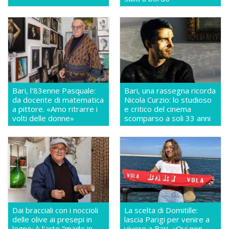
Bari, l'83enne Pasquale:
Bari, una rassegna ricorda
da docente di matematica
Nicola Curzio: lo studioso
a pittore. «Amo ritrarre i
e critico del cinema
volti delle donne»
scomparso a soli 33 anni
Dai bracciali con i noccioli
La scelta di Domitille:
delle olive ai presepi in
lascia Parigi per venire a
legno: è l'arte "made in
vivere a Bari. «Qui non