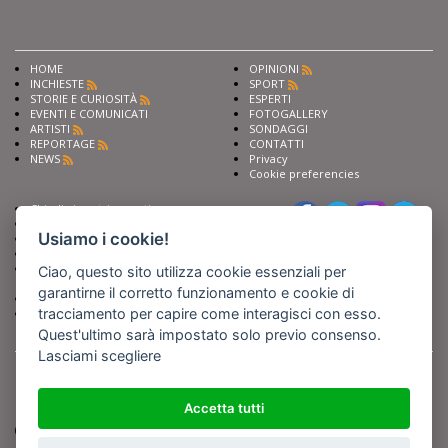
HOME
OPINIONI
INCHIESTE
SPORT
STORIE E CURIOSITÀ
ESPERTI
EVENTI E COMUNICATI
FOTOGALLERY
ARTISTI
SONDAGGI
REPORTAGE
CONTATTI
NEWS
Privacy
Cookie preferencies
Chiedi ai nostri esperti
Seguici su
Scrivi alla redazione
Usiamo i cookie!
Fai pubblicità con noi
Sostieni Barinedita
Iscriviti al nostro corso di
Ciao, questo sito utilizza cookie essenziali per
giornalismo
garantirne il corretto funzionamento e cookie di
Compra i nostri libri
tracciamento per capire come interagisci con esso.
Entra in Barinedita Map
Quest'ultimo sarà impostato solo previo consenso.
Lasciami scegliere
BARIREPORT s.a.s.
, Partita IVA 07355350724
Powered by
Netboom
Copyright BARIREPORT s.a.s. All rights reserved - Tutte le fotografie recanti il
logo di Barinedita sono state commissionate da BARIREPORT s.a.s. che ne
Accetta tutti
detiene i Diritti d'Autore e sono state prodotte nell'anno 2012 e seguenti
(tranne che non vi sia uno specifico anno di scatto riportato)