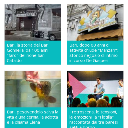
Bari, la storia del Bar
Bari, dopo 60 anni di
Gonnella: da 100 anni
attività chiude "Manzari":
"faro" del rione San
storico negozio di intimo
Cataldo
in corso De Gasperi
Bari, pescivendolo salva la
I retroscena, le tensioni,
vita a una cernia, la adotta
le emozioni: la "Flotilla"
e la chiama Elena
raccontata dai tre baresi
saliti a bordo