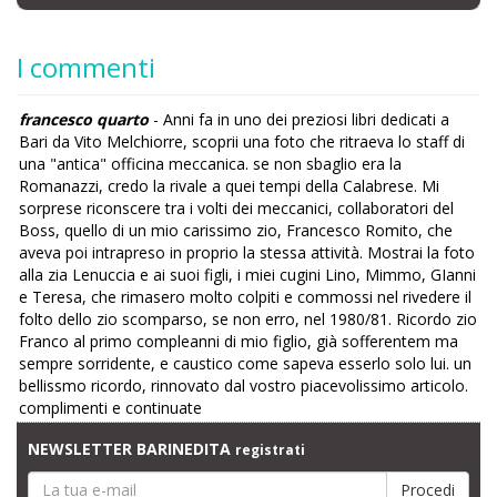
I commenti
francesco quarto
- Anni fa in uno dei preziosi libri dedicati a
Bari da Vito Melchiorre, scoprii una foto che ritraeva lo staff di
una "antica" officina meccanica. se non sbaglio era la
Romanazzi, credo la rivale a quei tempi della Calabrese. Mi
sorprese riconscere tra i volti dei meccanici, collaboratori del
Boss, quello di un mio carissimo zio, Francesco Romito, che
aveva poi intrapreso in proprio la stessa attività. Mostrai la foto
alla zia Lenuccia e ai suoi figli, i miei cugini Lino, Mimmo, GIanni
e Teresa, che rimasero molto colpiti e commossi nel rivedere il
folto dello zio scomparso, se non erro, nel 1980/81. Ricordo zio
Franco al primo compleanni di mio figlio, già sofferentem ma
sempre sorridente, e caustico come sapeva esserlo solo lui. un
bellissmo ricordo, rinnovato dal vostro piacevolissimo articolo.
complimenti e continuate
NEWSLETTER BARINEDITA
registrati