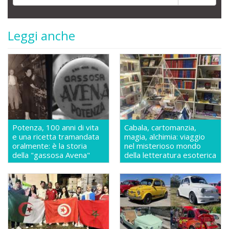
Leggi anche
Potenza, 100 anni di vita
Cabala, cartomanzia,
e una ricetta tramandata
magia, alchimia: viaggio
oralmente: è la storia
nel misterioso mondo
della "gassosa Avena"
della letteratura esoterica