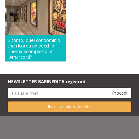
Bitonto, quel condominio
che ricorda un vecchio
cinema scomparso: è
"Amarcord"
NEWSLETTER BARINEDITA
registrati
Il nostro video inedito