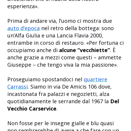
esperienza».
Prima di andare via, l’uomo ci mostra due
auto d’epoca
nel retro della bottega: sono
un’Alfa Giulia e una Lancia Flavia 2000,
entrambe in corso di restauro.
«Per fortuna ci
occupiamo anche di
alcune “vecchiette”
. È
anche grazie a mezzi come questi – ammette
Giuseppe – che tengo viva la mia passione».
Proseguiamo spostandoci nel
quartiere
Carrassi
. Siamo in via De Amicis 106 dove,
incastonata fra palazzi e negozietti, alza
quotidianamente le serrande dal 1967 la
Del
Vecchio Carservice
.
Non fosse per le insegne gialle e blu quasi
non sembrerebbe di avere a che fare con un