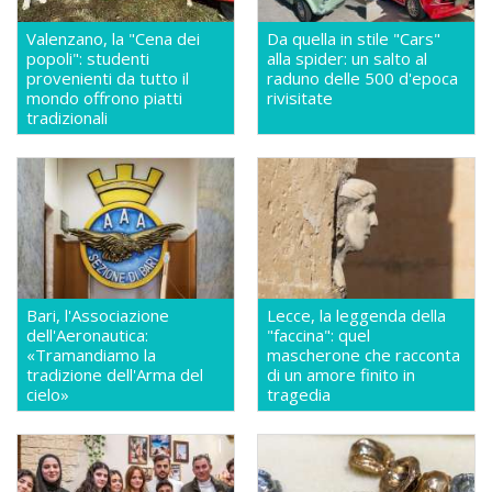
Valenzano, la "Cena dei
Da quella in stile "Cars"
popoli": studenti
alla spider: un salto al
provenienti da tutto il
raduno delle 500 d'epoca
mondo offrono piatti
rivisitate
tradizionali
Bari, l'Associazione
Lecce, la leggenda della
dell'Aeronautica:
"faccina": quel
«Tramandiamo la
mascherone che racconta
tradizione dell'Arma del
di un amore finito in
cielo»
tragedia