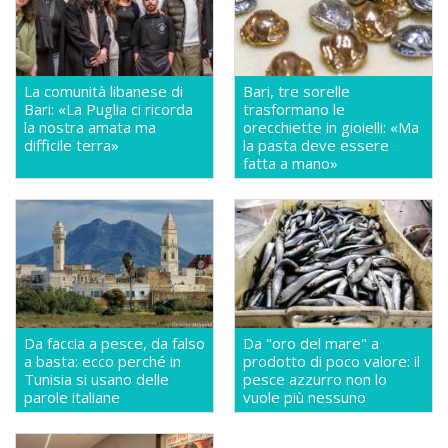
La comunità libanese di
Bari, tre sorelle
Bari: «La Puglia ci ricorda
trasformano le
la nostra amata ma
orecchiette in gioielli: «Ma
difficile terra»
la pasta deve essere
fatta a mano»
Da faccia a pesce, da falso
Da "oro del mare" a
a basta: ecco perché in
prodotto di poco valore: il
Tunisia si usano delle
pesce azzurro non lo
parole italiane
vuole più nessuno