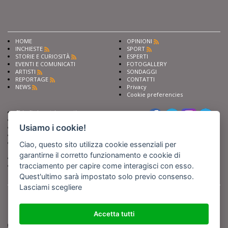
HOME
OPINIONI
INCHIESTE
SPORT
STORIE E CURIOSITÀ
ESPERTI
EVENTI E COMUNICATI
FOTOGALLERY
ARTISTI
SONDAGGI
REPORTAGE
CONTATTI
NEWS
Privacy
Cookie preferencies
Chiedi ai nostri esperti
Seguici su
Scrivi alla redazione
Usiamo i cookie!
Fai pubblicità con noi
Sostieni Barinedita
Iscriviti al nostro corso di
Ciao, questo sito utilizza cookie essenziali per
giornalismo
garantirne il corretto funzionamento e cookie di
Compra i nostri libri
tracciamento per capire come interagisci con esso.
Entra in Barinedita Map
Quest'ultimo sarà impostato solo previo consenso.
Lasciami scegliere
BARIREPORT s.a.s.
, Partita IVA 07355350724
Powered by
Netboom
Copyright BARIREPORT s.a.s. All rights reserved - Tutte le fotografie recanti il
logo di Barinedita sono state commissionate da BARIREPORT s.a.s. che ne
Accetta tutti
detiene i Diritti d'Autore e sono state prodotte nell'anno 2012 e seguenti
(tranne che non vi sia uno specifico anno di scatto riportato)