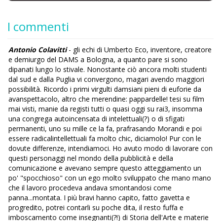
I commenti
Antonio Colavitti
- gli echi di Umberto Eco, inventore, creatore
e demiurgo del DAMS a Bologna, a quanto pare si sono
dipanati lungo lo stivale. Nonostante ciò ancora molti studenti
dal sud e dalla Puglia vi convergono, magari avendo maggiori
possibilità. Ricordo i primi virgulti damsiani pieni di euforie da
avanspettacolo, altro che merendine: pappardelle! tesi su film
mai visti, manie da registi tutti o quasi oggi su rai3, insomma
una congrega autoincensata di intelettuali(?) o di sfigati
permanenti, uno su mille ce la fa, prafrasando Morandi e poi
essere radicalintellettuali fa molto chic, diciamolo! Pur con le
dovute differenze, intendiamoci. Ho avuto modo di lavorare con
questi personaggi nel mondo della pubblicità e della
comunicazione e avevano sempre questo atteggiamento un
po' "spocchioso" con un ego molto sviluppato che mano mano
che il lavoro procedeva andava smontandosi come
panna...montata. I più bravi hanno capito, fatto gavetta e
progredito, potrei contarli su poche dita, il resto fuffa e
imboscamento come insegnanti(?!) di Storia dell'Arte e materie