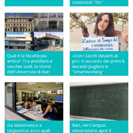
conosciuti "Its"
Qual è la facoltà più
«Con i tacchi davanti al
antica? Tra aneddoti e
pc»: il racconto dei primi 8
vecchie sedi, la storia
laureati pugliesi in
dell'Università di Bari
"smartworking"
Da Matematica a
Bari, nel Campus
Linguistica: ecco quali
universitario apre il