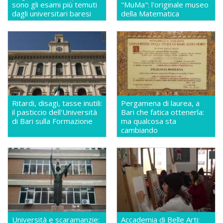
sono gli esami più temuti
"MuMa": l'originale museo
dagli universitari baresi
della Matematica
Ritardi, disagi, tasse inutili:
Pergamena di laurea, a
il pasticcio dell'Università
Bari che fatica ottenerla:
di Bari sulla Formazione
ma qualcosa sta
cambiando
Università e scaramanzie:
Accademia di Belle Arti: