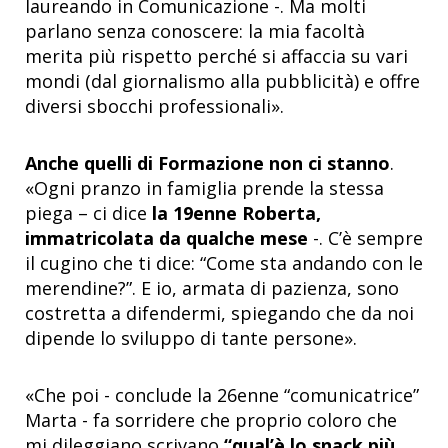
laureando in Comunicazione -. Ma molti
parlano senza conoscere: la mia facoltà
merita più rispetto perché si affaccia su vari
mondi (dal giornalismo alla pubblicità) e offre
diversi sbocchi professionali».
Anche quelli di Formazione non ci stanno
.
«Ogni pranzo in famiglia prende la stessa
piega – ci dice
la 19enne Roberta,
immatricolata da qualche mese
-. C’è sempre
il cugino che ti dice: “Come sta andando con le
merendine?”. E io, armata di pazienza, sono
costretta a difendermi, spiegando che da noi
dipende lo sviluppo di tante persone».
«Che poi - conclude la 26enne “comunicatrice”
Marta - fa sorridere che proprio coloro che
mi dileggiano scrivano
“qual’è lo snack più