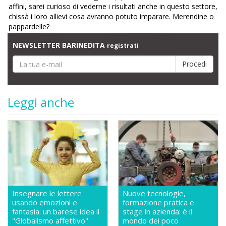
affini, sarei curioso di vederne i risultati anche in questo settore,
chissà i loro allievi cosa avranno potuto imparare. Merendine o
pappardelle?
NEWSLETTER BARINEDITA
registrati
Leggi anche
Insegnare le lettere
Nuove tecnologie,
usando emozioni e
formazione pratica e
fantasia: un barese idea il
stage in azienda: è il
"Globalismo affettivo"
mondo dei poco