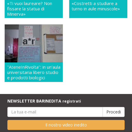
«Ti vuoi laureare? Non
«Costretti a studiare a
fissare la statua di
turno in aule minuscole»
Minerva»
''AteneInRivolta'': in un'aula
universitaria libero studio
e prodotti biologici
NEWSLETTER BARINEDITA
registrati
Il nostro video inedito