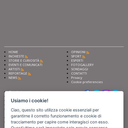
HOME
OPINIONI
INCHIESTE
SPORT
STORIE E CURIOSITÀ
ESPERTI
EVENTI E COMUNICATI
FOTOGALLERY
ARTISTI
SONDAGGI
REPORTAGE
CONTATTI
NEWS
Privacy
Cookie preferencies
Chiedi ai nostri esperti
Seguici su
Scrivi alla redazione
Usiamo i cookie!
Fai pubblicità con noi
Sostieni Barinedita
Iscriviti al nostro corso di
Ciao, questo sito utilizza cookie essenziali per
giornalismo
garantirne il corretto funzionamento e cookie di
Compra i nostri libri
tracciamento per capire come interagisci con esso.
Entra in Barinedita Map
Quest'ultimo sarà impostato solo previo consenso.