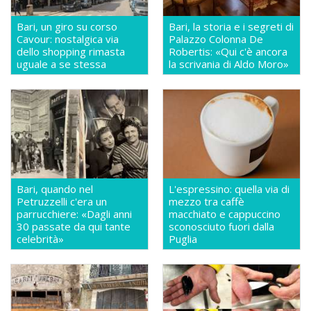
Bari, un giro su corso
Bari, la storia e i segreti di
Cavour: nostalgica via
Palazzo Colonna De
dello shopping rimasta
Robertis: «Qui c'è ancora
uguale a se stessa
la scrivania di Aldo Moro»
Bari, quando nel
L'espressino: quella via di
Petruzzelli c'era un
mezzo tra caffè
parrucchiere: «Dagli anni
macchiato e cappuccino
30 passate da qui tante
sconosciuto fuori dalla
celebrità»
Puglia