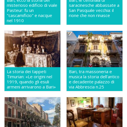
Bari, ecco la storia del
Bari, le centinaia di
misterioso edificio di viale
saracinesche abbassate a
Pasteur: fu un
San Pasquale vecchia: il
"cascamificio" e nacque
rione che non rinasce
nel 1910
La storia dei tappeti
Bari, tra massoneria e
Timurian: «Le origini nel
musica la storia dell'antico
1919, quando gli esuli
e decadente palazzo di
armeni arrivarono a Bari»
via Abbrescia n.25