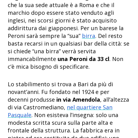
che la sua sede attuale è a Roma e che il
marchio dopo essere stato venduto agli
inglesi, nei scorsi giorni è stato acquisito
addirittura dai giapponesi. Per un barese la
Peroni sarà sempre la “sua”
birra
. Del resto
basta recarsi in un qualsiasi bar della città: se
si chiede “una birra” verrà servita
immancabilmente
una Peroni da 33 cl
. Non
c’è mica bisogno di specificare.
Lo stabilimento si trova a Bari da più di
novant’anni. Fu fondato nel 1924 e per
decenni produsse
in via Amendola
, all’altezza
di via Castromediano,
nel quartiere San
Pasquale
. Non esisteva l’insegna: solo una
modesta scritta scura sulla parte alta e
frontale della struttura. La fabbrica era in
pietra ed era costituita da due edifici: uno