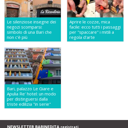
Le silenziose insegne dei
Aprire le cozze, mica
negozi scomparsi:
facile: ecco tutti i passaggi
simbolo di una Bari che
per "spaccare" i mitili a
non c'è più
regola d'arte
Bari, palazzo Le Giare e
Apulia Re' hotel: un modo
per distinguersi dalla
triste edilizia "in serie"
NEWSLETTER BARINEDITA
registrati