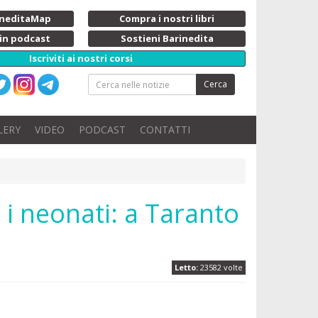
rineditaMap
Compra i nostri libri
 in podcast
Sostieni Barinedita
Iscriviti ai nostri corsi
Cerca
LERY
VIDEO
PODCAST
CONTATTI
 i neonati: a Taranto
Letto:
23582 volte