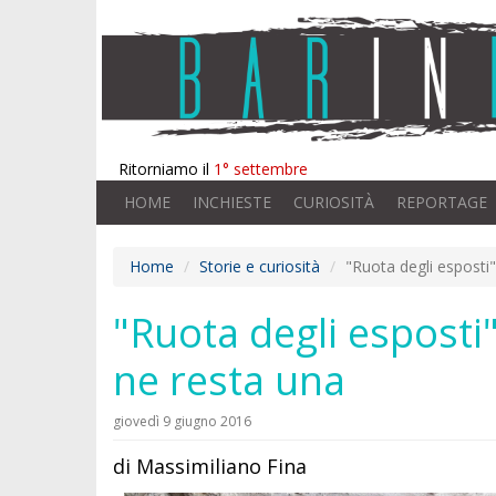
Ritorniamo il
1° settembre
HOME
INCHIESTE
CURIOSITÀ
REPORTAGE
Home
Storie e curiosità
"Ruota degli esposti
"Ruota degli esposti
ne resta una
giovedì 9 giugno 2016
di Massimiliano Fina