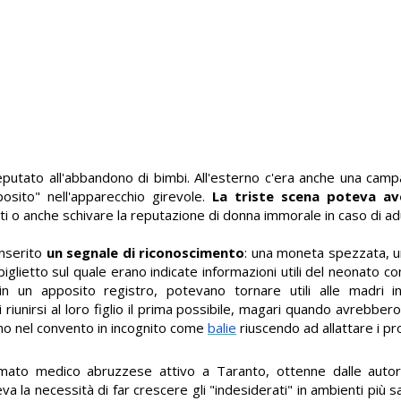
eputato all'abbandono di bimbi. All'esterno c'era anche una campa
sito" nell'apparecchio girevole.
La triste scena poteva av
tenti o anche schivare la reputazione di donna immorale in caso di a
inserito
un segnale di riconoscimento
: una moneta spezzata, u
glietto sul quale erano indicate informazioni utili del neonato co
e in un apposito registro, potevano tornare utili alle madri 
 riunirsi al loro figlio il prima possibile, magari quando avrebber
ano nel convento in incognito come
balie
riuscendo ad allattare i pro
omato medico abruzzese attivo a Taranto, ottenne dalle autori
va la necessità di far crescere gli "indesiderati" in ambienti più s