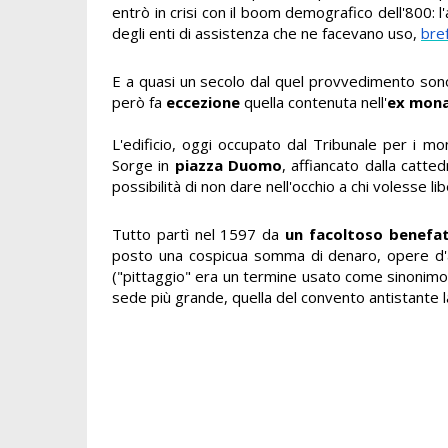
entrò in crisi con il boom demografico dell'800:
degli enti di assistenza che ne facevano uso,
bre
E a quasi un secolo dal quel provvedimento sono 
però fa
eccezione
quella contenuta nell'
ex mona
L'edificio, oggi occupato dal Tribunale per i mon
Sorge in
piazza Duomo
, affiancato dalla catt
possibilità di non dare nell'occhio a chi volesse li
Tutto partì nel 1597 da
un facoltoso benefat
posto una cospicua somma di denaro, opere d'ar
("pittaggio" era un termine usato come sinonimo d
sede più grande, quella del convento antistante la