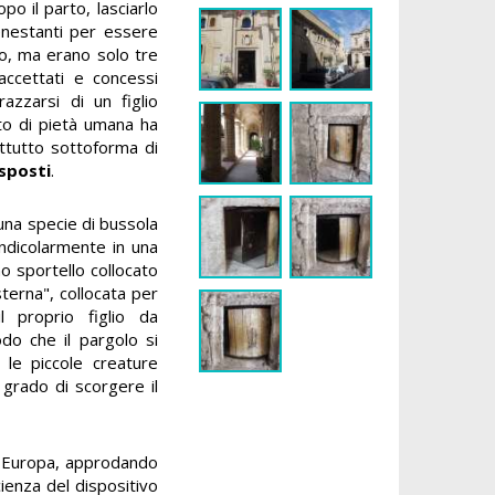
po il parto, lasciarlo
nestanti per essere
rlo, ma erano solo tre
accettati e concessi
zzarsi di un figlio
nto di pietà umana ha
ttutto sottoforma di
esposti
.
 una specie di bussola
endicolarmente in una
no sportello collocato
sterna", collocata per
 proprio figlio da
do che il pargolo si
r le piccole creature
 grado di scorgere il
ta Europa, approdando
cienza del dispositivo