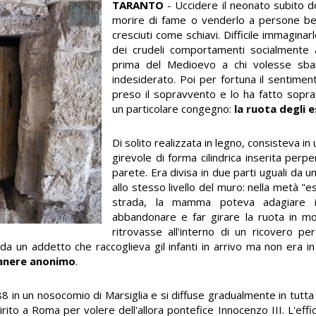
TARANTO
- Uccidere il neonato subito do
morire di fame o venderlo a persone be
cresciuti come schiavi. Difficile immagina
dei crudeli comportamenti socialmente 
prima del Medioevo a chi volesse sbara
indesiderato. Poi per fortuna il sentime
preso il sopravvento e lo ha fatto sopra
un particolare congegno:
la ruota degli 
Di solito realizzata in legno, consisteva in
girevole di forma cilindrica inserita perp
parete. Era divisa in due parti uguali da u
allo stesso livello del muro: nella metà "e
strada, la mamma poteva adagiare il
abbandonare e far girare la ruota in mo
ritrovasse all'interno di un ricovero pe
 da un addetto che raccoglieva gil infanti in arrivo ma non era in
anere anonimo
.
88 in un nosocomio di Marsiglia e si diffuse gradualmente in tut
pirito a Roma per volere dell'allora pontefice Innocenzo III. L'effi