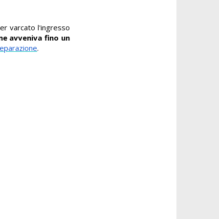
ver varcato l'ingresso
me avveniva fino un
separazione
.