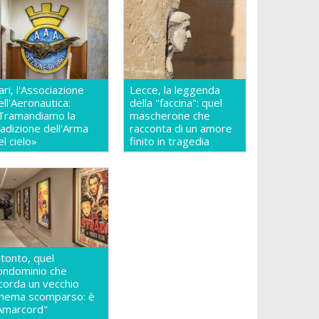
ari, l'Associazione
Lecce, la leggenda
ell'Aeronautica:
della "faccina": quel
Tramandiamo la
mascherone che
radizione dell'Arma
racconta di un amore
el cielo»
finito in tragedia
itonto, quel
ondominio che
icorda un vecchio
inema scomparso: è
Amarcord"