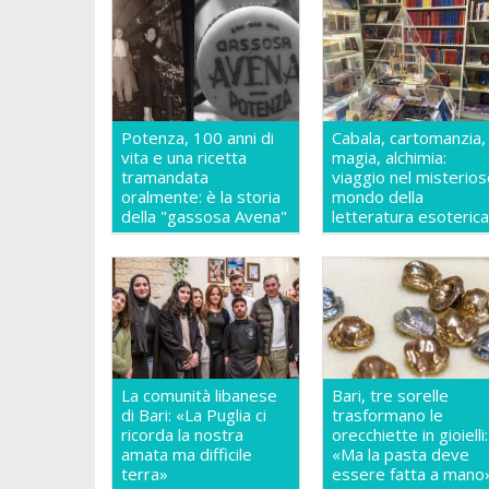
Potenza, 100 anni di
Cabala, cartomanzia,
vita e una ricetta
magia, alchimia:
tramandata
viaggio nel misterio
oralmente: è la storia
mondo della
della "gassosa Avena"
letteratura esoteric
La comunità libanese
Bari, tre sorelle
di Bari: «La Puglia ci
trasformano le
ricorda la nostra
orecchiette in gioielli:
amata ma difficile
«Ma la pasta deve
terra»
essere fatta a mano