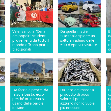
Valenzano, la "Cena
Da quella in stile
B
dei popoli": studenti
"Cars" alla spider: un
d
so
provenienti da tutto il
salto al raduno delle
«
mondo offrono piatti
500 d'epoca rivisitate
t
a
tradizionali
d
Da faccia a pesce, da
Da "oro del mare" a
B
falso a basta: ecco
prodotto di poco
c
perché in Tunisia si
valore: il pesce
r
usano delle parole
azzurro non lo vuole
c
»
italiane
più nessuno
"