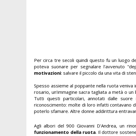
Per circa tre secoli quindi questo fu un luogo d
poteva suonare per segnalare l'avvenuto "depo
motivazioni
: salvare il piccolo da una vita di s
Spesso assieme al poppante nella ruota veniva 
rosario, un’immagine sacra tagliata a metà o un bi
Tutti questi particolari, annotati dalle suor
riconoscimento: molte di loro infatti contavano di
poterlo sfamare. Altre donne addirittura entrav
Agli albori del 900 Giovanni D'Andrea, un rin
funzionamento della ruota
. Il dottore sostene