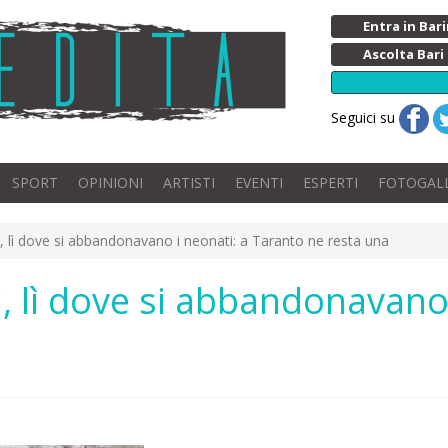
Entra in Ba
Ascolta Bari
Seguici su
SPORT
OPINIONI
ARTISTI
EVENTI
ESPERTI
FOTOGAL
", lì dove si abbandonavano i neonati: a Taranto ne resta una
", lì dove si abbandonavano