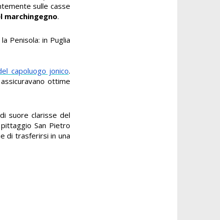
antemente sulle casse
del marchingegno
.
a Penisola: in Puglia
 del capoluogo jonico
.
e assicuravano ottime
di suore clarisse del
pittaggio San Pietro
di trasferirsi in una