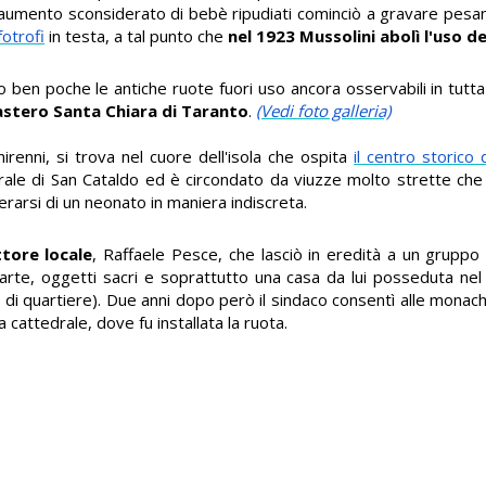
 l'aumento sconsiderato di bebè ripudiati cominciò a gravare pes
fotrofi
in testa, a tal punto che
nel 1923 Mussolini abolì l'uso 
ben poche le antiche ruote fuori uso ancora osservabili in tutta l
stero Santa Chiara di Taranto
.
(Vedi foto galleria)
irenni, si trova nel cuore dell'isola che ospita
il centro storico
edrale di San Cataldo ed è circondato da viuzze molto strette ch
berarsi di un neonato in maniera indiscreta.
tore locale
, Raffaele Pesce, che lasciò in eredità a un gruppo 
te, oggetti sacri e soprattutto una casa da lui posseduta nel 
i quartiere). Due anni dopo però il sindaco consentì alle monache 
 cattedrale, dove fu installata la ruota.