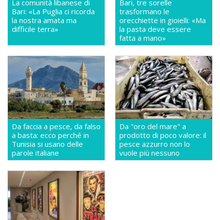
La comunità libanese di
Bari, tre sorelle
Bari: «La Puglia ci ricorda
trasformano le
la nostra amata ma
orecchiette in gioielli: «Ma
difficile terra»
la pasta deve essere
fatta a mano»
Da faccia a pesce, da falso
Da "oro del mare" a
a basta: ecco perché in
prodotto di poco valore: il
Tunisia si usano delle
pesce azzurro non lo
parole italiane
vuole più nessuno