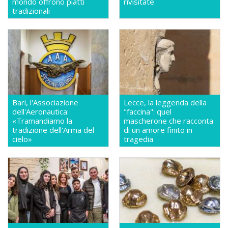
mondo offrono piatti
rivisitate
tradizionali
Bari, l'Associazione
Lecce, la leggenda della
dell'Aeronautica:
"faccina": quel
«Tramandiamo la
mascherone che racconta
tradizione dell'Arma del
di un amore finito in
cielo»
tragedia