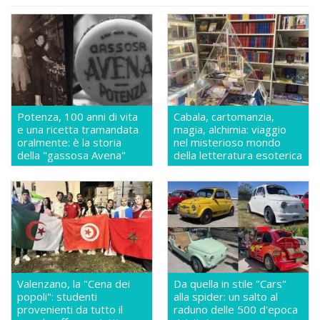
Potenza, 100 anni di vita
Cabala, cartomanzia,
e una ricetta tramandata
magia, alchimia: viaggio
oralmente: è la storia
nel misterioso mondo
della "gassosa Avena"
della letteratura esoterica
Valenzano, la "Cena dei
Da quella in stile "Cars"
popoli": studenti
alla spider: un salto al
provenienti da tutto il
raduno delle 500 d'epoca