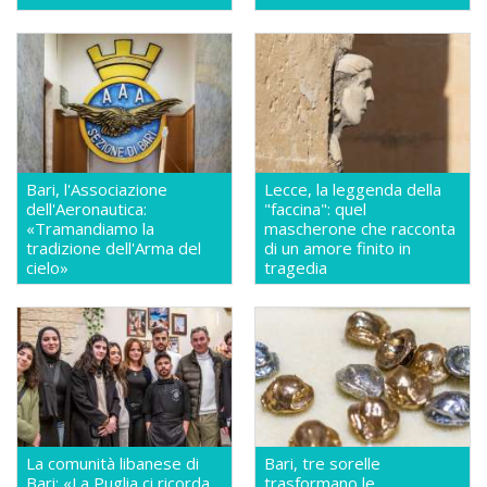
Bari, l'Associazione
Lecce, la leggenda della
dell'Aeronautica:
"faccina": quel
«Tramandiamo la
mascherone che racconta
tradizione dell'Arma del
di un amore finito in
cielo»
tragedia
La comunità libanese di
Bari, tre sorelle
Bari: «La Puglia ci ricorda
trasformano le