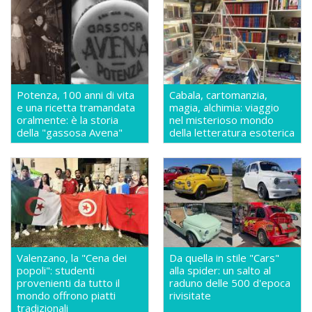
Potenza, 100 anni di vita
Cabala, cartomanzia,
e una ricetta tramandata
magia, alchimia: viaggio
oralmente: è la storia
nel misterioso mondo
della "gassosa Avena"
della letteratura esoterica
Valenzano, la "Cena dei
Da quella in stile "Cars"
popoli": studenti
alla spider: un salto al
provenienti da tutto il
raduno delle 500 d'epoca
mondo offrono piatti
rivisitate
tradizionali