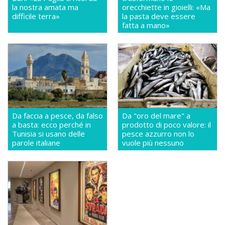
la nostra amata ma
orecchiette in gioielli: «Ma
difficile terra»
la pasta deve essere
fatta a mano»
Da faccia a pesce, da falso
Da "oro del mare" a
a basta: ecco perché in
prodotto di poco valore: il
Tunisia si usano delle
pesce azzurro non lo
parole italiane
vuole più nessuno