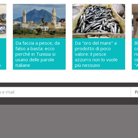
Da faccia a pesce, da
Da "oro del mare" a
B
falso a basta: ecco
prodotto di poco
c
perché in Tunisia si
valore: il pesce
r
usano delle parole
azzurro non lo vuole
c
»
italiane
più nessuno
"