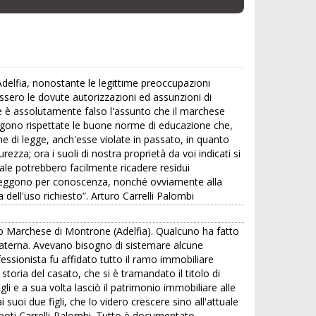
 Adelfia, nonostante le legittime preoccupazioni
fossero le dovute autorizzazioni ed assunzioni di
che è assolutamente falso l'assunto che il marchese
vengono rispettate le buone norme di educazione che,
e di legge, anch'esse violate in passato, in quanto
ezza; ora i suoli di nostra proprietà da voi indicati si
uale potrebbero facilmente ricadere residui
mi leggono per conoscenza, nonché ovviamente alla
dell'uso richiesto”. Arturo Carrelli Palombi
rio Marchese di Montrone (Adelfia). Qualcuno ha fatto
a materna. Avevano bisogno di sistemare alcune
fessionista fu affidato tutto il ramo immobiliare
toria del casato, che si è tramandato il titolo di
li e a sua volta lasciò il patrimonio immobiliare alle
 suoi due figli, che lo videro crescere sino all'attuale
ipoti Carrelli-Palombi. Tutto è documentato