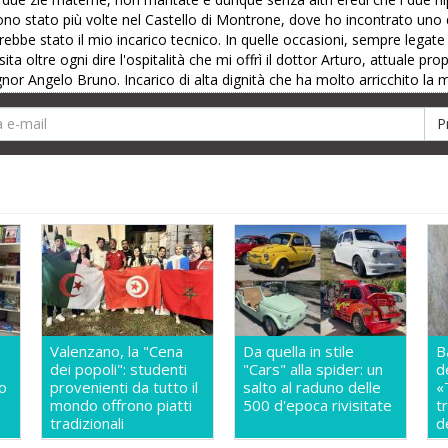
Sono stato più volte nel Castello di Montrone, dove ho incontrato uno de
rebbe stato il mio incarico tecnico. In quelle occasioni, sempre legate 
uisita oltre ogni dire l'ospitalità che mi offrì il dottor Arturo, attuale p
gnor Angelo Bruno. Incarico di alta dignità che ha molto arricchito la 
Valenzano, la "Cena
Da quella in stile
B
dei popoli": studenti
"Cars" alla spider: un
d
so
provenienti da tutto il
salto al raduno delle
«
mondo offrono piatti
500 d'epoca rivisitate
t
a
tradizionali
d