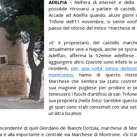
ADELFIA -
Nell'era di internet e della
possibile ritrovarsi a parlare di castelli
Accade ad Adelfia quando, alcuni giorni 
Trifone dell’11 novembre, si sente vocif
paese del ritorno del mitico "marchese di
«E’ il proprietario del castello mar
attualmente vive a Napoli, anche se spor
Adelfia», afferma la 52enne adelfiese
aggiungere altro. Queste sono infatti le s
residenti,
per una volta senza distinzi
montronesi
, hanno di questo mister
Marchese che sembra sia stato costrett
sua magione pugliese per proibire in p
tenessero i fuochi d'artificio di san Trifone
sua proprietà
(nella foto).
Sarebbe questo i
gli spari sono stati consumati con una set
un'altra location.
scendente di quel Giordano de Bianchi Dottula, marchese di Mon
la e alla importante e centrale via Marchese di Montrone. «Si trat