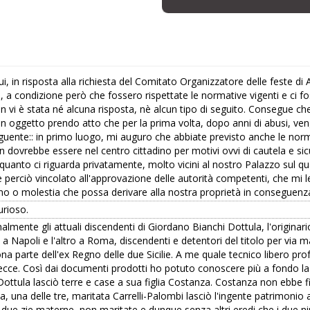
ui, in risposta alla richiesta del Comitato Organizzatore delle feste di
hi, a condizione però che fossero rispettate le normative vigenti e ci 
, non vi è stata né alcuna risposta, nè alcun tipo di seguito. Consegue 
sta in oggetto prendo atto che per la prima volta, dopo anni di abusi, 
eguente:: in primo luogo, mi auguro che abbiate previsto anche le norm
 dovrebbe essere nel centro cittadino per motivi ovvi di cautela e sicur
 quanto ci riguarda privatamente, molto vicini al nostro Palazzo sul q
a è perciò vincolato all'approvazione delle autorità competenti, che 
no o molestia che possa derivare alla nostra proprietà in conseguenza 
urioso.
almente gli attuali discendenti di Giordano Bianchi Dottula, l'origina
no a Napoli e l'altro a Roma, discendenti e detentori del titolo per vi
ona parte dell'ex Regno delle due Sicilie. A me quale tecnico libero pro
 Lecce. Così dai documenti prodotti ho potuto conoscere più a fondo la s
Dottula lasciò terre e case a sua figlia Costanza. Costanza non ebbe fig
na, una delle tre, maritata Carrelli-Palombi lasciò l'ingente patrimonio ai
e due zie materne, non maritate e dunque senza altri eredi che i due n