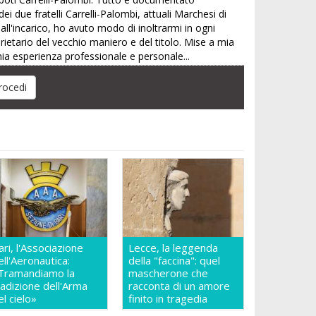
i due fratelli Carrelli-Palombi, attuali Marchesi di
all'incarico, ho avuto modo di inoltrarmi in ogni
roprietario del vecchio maniero e del titolo. Mise a mia
mia esperienza professionale e personale...
ari, l'Associazione
Lecce, la leggenda
ell'Aeronautica:
della "faccina": quel
Tramandiamo la
mascherone che
radizione dell'Arma
racconta di un amore
el cielo»
finito in tragedia