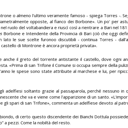
ntrone o almeno l'ultimo veramente famoso - spiega Torres -. S
diametralmente opposte, al fianco dei Borbone». Un po' per ast
nel ruolo del voltabandiera e riuscì così a rientrare a Bari nel 1
dei Borbone e Intendente della Provincia di Bari (ciò che oggi def
lato le sue scelte furonoo discutibili - continua Torres - dall'a
l castello di Montrone è ancora proprietà privata».
 anche il greto del torrente antistante il castello, dove ogni an
ne festa. «Prima di san Trifone il Comune si occupa sempre della puli
nno le spese sono state attribuite al marchese e lui, per ripicc
li adelfiesi soltanto grazie al passaparola, perché nessuno in q
anescente che va e viene come l'apparizione di un santo. «L'impor
are gli spari di san Trifone», commenta un adelfiese devoto al patr
 biondo, di certo questo discendente dei Bianchi Dottula possied
” a pezzi. Come la nobiltà del resto.