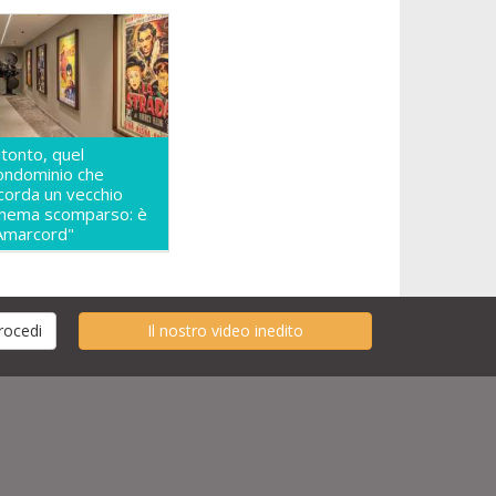
itonto, quel
ondominio che
icorda un vecchio
inema scomparso: è
Amarcord"
Il nostro video inedito