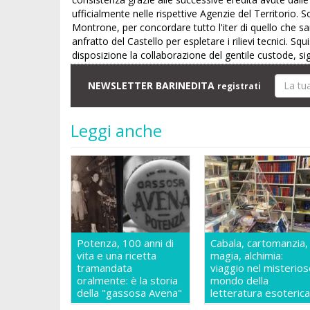
ufficialmente nelle rispettive Agenzie del Territorio. 
Montrone, per concordare tutto l'iter di quello che sa
anfratto del Castello per espletare i rilievi tecnici. Sq
disposizione la collaborazione del gentile custode, si
NEWSLETTER BARINEDITA
registrati
Leggi anche
Potenza, 100 anni di
Cabala, cartomanzia,
vita e una ricetta
magia, alchimia:
tramandata
viaggio nel misterio
oralmente: è la storia
mondo della
della "gassosa Avena"
letteratura esoteric