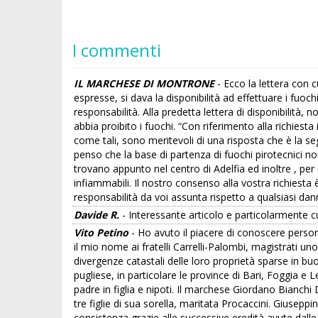
I commenti
IL MARCHESE DI MONTRONE
- Ecco la lettera con c
espresse, si dava la disponibilità ad effettuare i fuoc
responsabilità. Alla predetta lettera di disponibilità
abbia proibito i fuochi. “Con riferimento alla richie
come tali, sono meritevoli di una risposta che è la s
penso che la base di partenza di fuochi pirotecnici non
trovano appunto nel centro di Adelfia ed inoltre , per
infiammabili. Il nostro consenso alla vostra richiest
responsabilità da voi assunta rispetto a qualsiasi dan
Davide R.
- Interessante articolo e particolarmente c
Vito Petino
- Ho avuto il piacere di conoscere person
il mio nome ai fratelli Carrelli-Palombi, magistrati u
divergenze catastali delle loro proprietà sparse in bu
pugliese, in particolare le province di Bari, Foggia e
padre in figlia e nipoti. Il marchese Giordano Bianchi 
tre figlie di sua sorella, maritata Procaccini. Giuseppi
consistenza grazie alle successive eredità avute dall