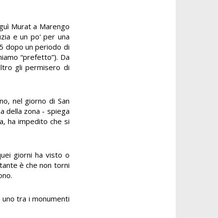
eguì Murat a Marengo
uzia e un po' per una
815 dopo un periodo di
iniamo “prefetto”). Da
ltro gli permisero di
no, nel giorno di San
zia della zona - spiega
a, ha impedito che si
uei giorni ha visto o
tante è che non torni
ono.
e uno tra i monumenti