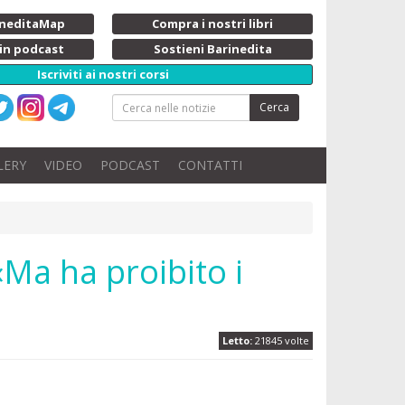
rineditaMap
Compra i nostri libri
 in podcast
Sostieni Barinedita
Iscriviti ai nostri corsi
Cerca
LERY
VIDEO
PODCAST
CONTATTI
«Ma ha proibito i
Letto:
21845 volte