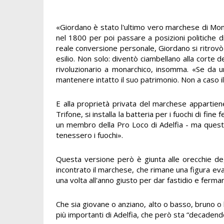
«Giordano è stato l'ultimo vero marchese di Mo
nel 1800 per poi passare a posizioni politiche 
reale conversione personale, Giordano si ritrovò 
esilio. Non solo: diventò ciambellano alla corte 
rivoluzionario a monarchico, insomma. «Se da un 
mantenere intatto il suo patrimonio. Non a caso i
E alla proprietà privata del marchese appartiene
Trifone, si installa la batteria per i fuochi di fi
un membro della Pro Loco di Adelfia - ma quest'a
tenessero i fuochi».
Questa versione però è giunta alle orecchie deg
incontrato il marchese, che rimane una figura ev
una volta all'anno giusto per dar fastidio e ferm
Che sia giovane o anziano, alto o basso, bruno o
più importanti di Adelfia, che però sta “decadendo