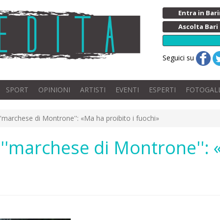
Entra in Ba
Ascolta Bari
Seguici su
SPORT
OPINIONI
ARTISTI
EVENTI
ESPERTI
FOTOGAL
l ''marchese di Montrone'': «Ma ha proibito i fuochi»
el ''marchese di Montrone'': 