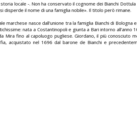
toria locale -. Non ha conservato il cognome dei Bianchi Dottula p
i disperde il nome di una famiglia nobile». Il titolo però rimane.
ale marchese nasce dall'unione tra la famiglia Bianchi di Bologna e 
tichissime: nata a Costantinopoli e giunta a Bari intorno all'anno 1
da Mira fino al capoluogo pugliese. Giordano, il più conosciuto m
elfia, acquistato nel 1696 dal barone de Bianchi e precedent