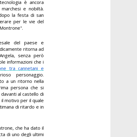
 tecnologia è ancora
, marchesi e nobiltà.
dopo la festa di san
erare per le vie del
 Montrone".
chesale del paese e
adicamente ritorna ad
 Angela, senza però
ole informazioni che i
one tra cannetani e
ioso personaggio.
o a un ritorno nella
rima persona che si
 davanti al castello di
l motivo per il quale
timana di ritardo e in
trone, che ha dato il
ta di uno degli ultimi