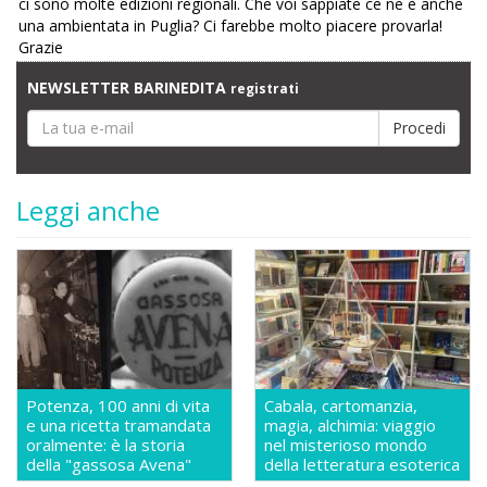
ci sono molte edizioni regionali. Che voi sappiate ce ne è anche
una ambientata in Puglia? Ci farebbe molto piacere provarla!
Grazie
NEWSLETTER BARINEDITA
registrati
Leggi anche
Potenza, 100 anni di vita
Cabala, cartomanzia,
e una ricetta tramandata
magia, alchimia: viaggio
oralmente: è la storia
nel misterioso mondo
della "gassosa Avena"
della letteratura esoterica