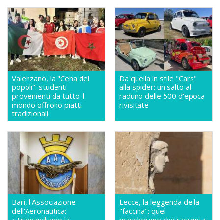
Valenzano, la "Cena dei
Da quella in stile "Cars"
popoli": studenti
alla spider: un salto al
provenienti da tutto il
raduno delle 500 d'epoca
mondo offrono piatti
rivisitate
tradizionali
Bari, l'Associazione
Lecce, la leggenda della
dell'Aeronautica:
"faccina": quel
«Tramandiamo la
mascherone che racconta