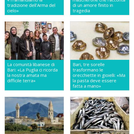
tradizione dell'Arma del
di un amore finito in
cielo»
tragedia
La comunità libanese di
Bari, tre sorelle
Bari: «La Puglia ci ricorda
trasformano le
la nostra amata ma
orecchiette in gioielli: «Ma
difficile terra»
la pasta deve essere
fatta a mano»