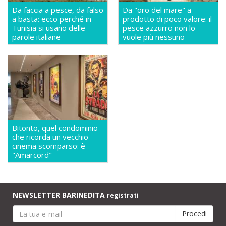
Da faccia a pesce, da falso
Da "oro del mare" a
a basta: ecco perché in
prodotto di poco valore: il
Tunisia si usano delle
pesce azzurro non lo
parole italiane
vuole più nessuno
Bitonto, quel condominio
che ricorda un vecchio
cinema scomparso: è
"Amarcord"
NEWSLETTER BARINEDITA
registrati