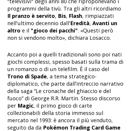
"televisivi" degli anni 80 che riproponevano i
programmi della tivù. Tra gli altri ricordiamo
Il pranzo è servito
,
Bis
,
Flash
, rimpiazzati
nell'ultimo decennio dall'
Eredità
,
Avanti un
altro
e il
"gioco dei pacchi"
. «Questi però
non si vendono molto», dichiara Losacco.
Accanto poi a quelli tradizionali sono poi nati
giochi complessi, spesso basati sulla trama di
un romanzo o di un telefilm. È il caso del
Trono di Spade
, a tema strategico-
diplomatico, che parte dall’intreccio narrativo
della saga “Le cronache del ghiaccio e del
fuoco” di George R.R. Martin. Stesso discorso
per
Magic
, il primo gioco di carte
collezionabili della storia immesso sul
mercato nel 1993: è ancora il più venduto,
seguito da da
Pokémon Trading Card Game