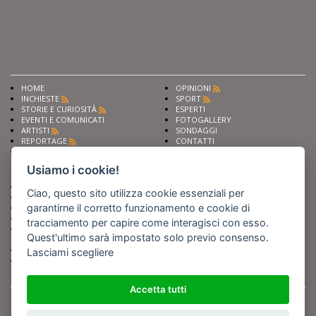
HOME
OPINIONI
INCHIESTE
SPORT
STORIE E CURIOSITÀ
ESPERTI
EVENTI E COMUNICATI
FOTOGALLERY
ARTISTI
SONDAGGI
REPORTAGE
CONTATTI
NEWS
Privacy
Cookie preferencies
Usiamo i cookie!
Chiedi ai nostri esperti
Seguici su
Ciao, questo sito utilizza cookie essenziali per
Scrivi alla redazione
garantirne il corretto funzionamento e cookie di
Fai pubblicità con noi
Sostieni Barinedita
tracciamento per capire come interagisci con esso.
Iscriviti al nostro corso di
Quest'ultimo sarà impostato solo previo consenso.
giornalismo
Compra i nostri libri
Lasciami scegliere
Entra in Barinedita Map
Accetta tutti
BARIREPORT s.a.s.
, Partita IVA 07355350724
Powered by
Netboom
Copyright BARIREPORT s.a.s. All rights reserved - Tutte le fotografie recanti il