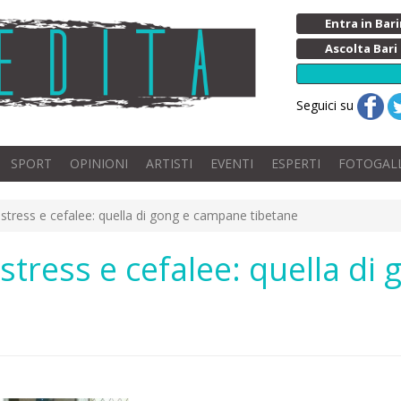
Entra in Ba
Ascolta Bari
Seguici su
SPORT
OPINIONI
ARTISTI
EVENTI
ESPERTI
FOTOGAL
 stress e cefalee: quella di gong e campane tibetane
 stress e cefalee: quella d