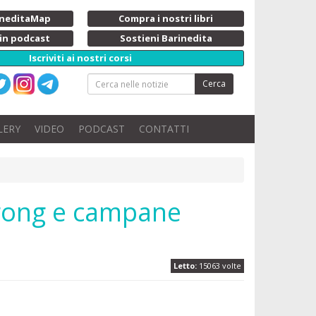
rineditaMap
Compra i nostri libri
 in podcast
Sostieni Barinedita
Iscriviti ai nostri corsi
Cerca
LERY
VIDEO
PODCAST
CONTATTI
i gong e campane
Letto:
15063 volte