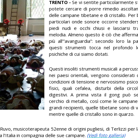
TRENTO -
Se vi sentite particolarmente s
potete cercare di porre rimedio ascoltan
delle campane tibetane e di cristallo. Per
particolari onde sonore occorre stenders
piedi nudi e occhi chiusi e lasciarsi tr
melodia. Almeno questo è ciò che afferma
più all’”avanguardia”: secondo loro la p
questi strumenti tocca nel profondo l
psichiche di cui siamo dotati.
Questi insoliti strumenti musicali a percuss
nei paesi orientali, vengono considerati 
condizioni di tensione e nervosismo psico
fisici, quali cefalea, disturbi della cir
digestivi. A prima vista il gong può
cerchio di metallo, così come le campane 
grandi recipienti, quelle tibetane sono di 
mentre quelle di cristallo sono in quarzo.
o, musicoterapeuta 52enne di origini pugliesi, di Terlizzi per l
a l’Italia in compagnia delle sue campane.
(Vedi foto galleria)