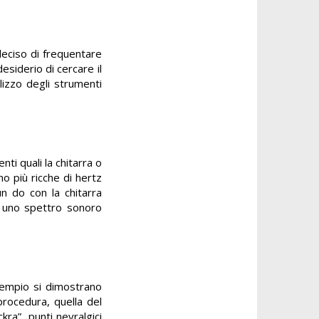
deciso di frequentare
esiderio di cercare il
lizzo degli strumenti
ti quali la chitarra o
no più ricche di hertz
un do con la chitarra
o uno spettro sonoro
sempio si dimostrano
procedura, quella del
ra” punti nevralgici