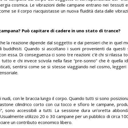
nergia cosmica. Le vibrazioni delle campane entrano nei tessuti e s
come se il corpo riacquistasse un nuova fluidità data dalle vibraz
 campana? Può capitare di cadere in uno stato di trance?
 che la reazione dipende dal soggetto e dai pensieri che in quel m
li buddhisti. Quando si ascoltano i suoni provenienti da questi
 con essa. Di conseguenza ci sono tre reazioni: c’è chi si rilassa
 tutto e chi invece scivola nella fase “pre-sonno” che è quella i
icati, sentirsi come se si stesse viaggiando nel cosmo, leggeri e 
ensoriale.
 nudi, con le braccia lungo il corpo. Quando tutti si sono posiziona
bastone cilindrico corto con cui tocco e sfioro le campane, pro
o”, sono accessibili a tutti. La sessione dura un’oretta abbond
Usualmente utilizzo 20 o 30 campane per un pubblico di circa 10
asciare un contributo economico libero.