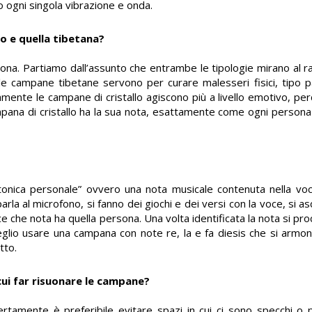
o ogni singola vibrazione e onda.
lo e quella tibetana?
sona. Partiamo dall’assunto che entrambe le tipologie mirano al 
le campane tibetane servono per curare malesseri fisici, tipo 
amente le campane di cristallo agiscono più a livello emotivo, pe
campana di cristallo ha la sua nota, esattamente come ogni persona
onica personale” ovvero una nota musicale contenuta nella vo
rla al microfono, si fanno dei giochi e dei versi con la voce, si asc
ce che nota ha quella persona. Una volta identificata la nota si p
io usare una campana con note re, la e fa diesis che si armoni
tto.
 cui far risuonare le campane?
Certamente è preferibile evitare spazi in cui ci sono specchi o 