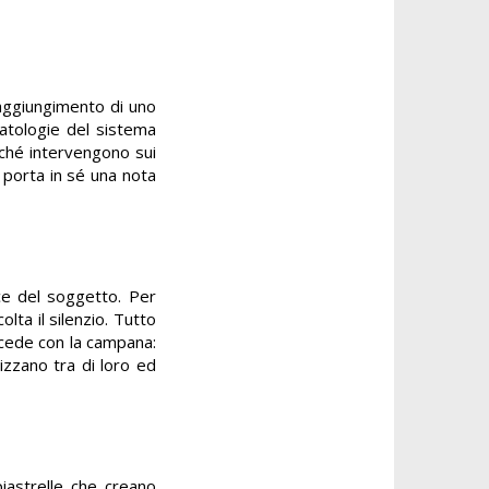
raggiungimento di uno
patologie del sistema
rché intervengono sui
 porta in sé una nota
ce del soggetto. Per
olta il silenzio. Tutto
rocede con la campana:
zzano tra di loro ed
piastrelle che creano