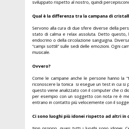
sviluppato rispetto al nostro, quindi percepiscon
Qual
è la differenza tra la campana di cristal
Servono alla cura di due sfere diverse della per
stato di calma e relax assoluta. Detto questo, 
endocrino o della circolazione sanguigna. Divers
“campi sottili” sulle sedi delle emozioni. Ogni 
musicale.
Ovvero?
Come le campane anche le persone hanno la “t
riconoscere la tonica si esegue un test in cui si pa
questo viene analizzato con il computer che ci di
per esempio con un soggetto con nota re è megl
entrano in contatto più velocemente con il sogge
Ci sono luoghi più idonei rispetto ad altri in
Non proprio, quasi tutti i luoghi sono idonei. 