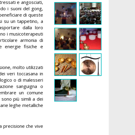
tressati e angosciati,
do i suoni del gong,
 beneficiare di queste
i su un tappetino, a
asportare dalla loro
no i musicoterapeuti
articolare armonia di
e energie fisiche e
ione, molto utilizzati
dei veri toccasana in
logico o di malesseri
colazione sanguigna o
 sembrare un comune
sono più simili a dei
varie leghe metalliche
a precisione che vive