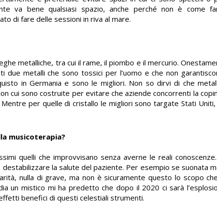
ente va bene qualsiasi spazio, anche perché non è come f
o di fare delle sessioni in riva al mare.
leghe metalliche, tra cui il rame, il piombo e il mercurio. Onesta
i due metalli che sono tossici per l’uomo e che non garantiscon
isto in Germania e sono le migliori. Non so dirvi di che metal
” con cui sono costruite per evitare che aziende concorrenti la copin
. Mentre per quelle di cristallo le migliori sono targate Stati Uniti
lla musicoterapia?
tissimi quelli che improvvisano senza averne le reali conoscenz
ò destabilizzare la salute del paziente. Per esempio se suonata
arità, nulla di grave, ma non è sicuramente questo lo scopo che
ndia un mistico mi ha predetto che dopo il 2020 ci sarà l’esplosio
fetti benefici di questi celestiali strumenti.