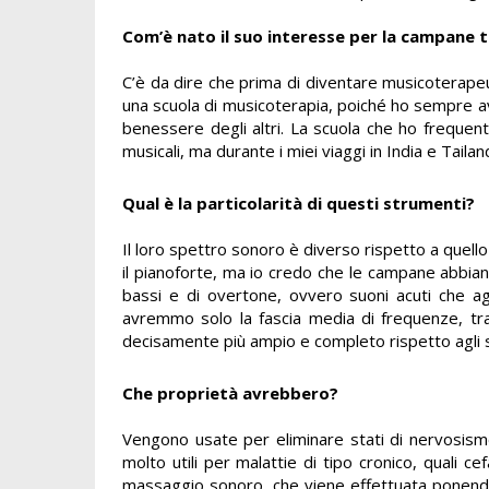
Com’è nato il suo interesse per la campane 
C’è da dire che prima di diventare musicoterape
una scuola di musicoterapia, poiché ho sempre avut
benessere degli altri. La scuola che ho frequent
musicali, ma durante i miei viaggi in India e Tail
Qual è la particolarità di questi strumenti?
Il loro spettro sonoro è diverso rispetto a quello 
il pianoforte, ma io credo che le campane abbiano
bassi e di overtone, ovvero suoni acuti che agi
avremmo solo la fascia media di frequenze, tra
decisamente più ampio e completo rispetto agli 
Che proprietà avrebbero?
Vengono usate per eliminare stati di nervosism
molto utili per malattie di tipo cronico, quali c
massaggio sonoro, che viene effettuata ponendo