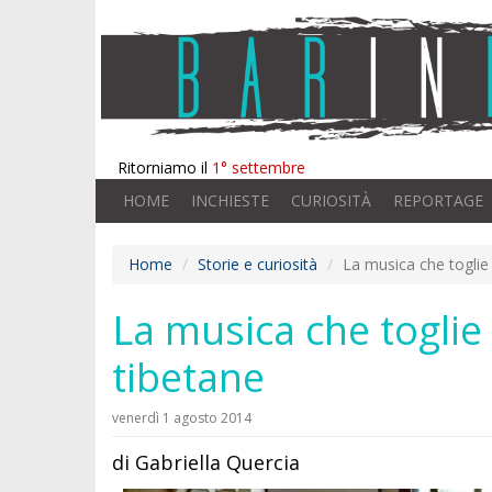
Ritorniamo il
1° settembre
HOME
INCHIESTE
CURIOSITÀ
REPORTAGE
Home
Storie e curiosità
La musica che toglie
La musica che toglie
tibetane
venerdì 1 agosto 2014
di Gabriella Quercia