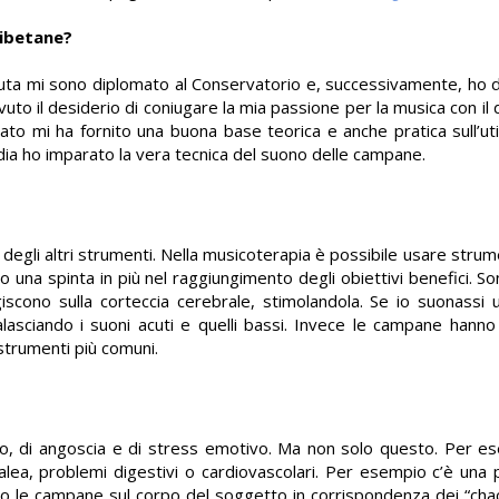
tibetane?
uta mi sono diplomato al Conservatorio e, successivamente, ho 
o il desiderio di coniugare la mia passione per la musica con il d
ato mi ha fornito una buona base teorica e anche pratica sull’uti
andia ho imparato la vera tecnica del suono delle campane.
degli altri strumenti. Nella musicoterapia è possibile usare strumen
 una spinta in più nel raggiungimento degli obiettivi benefici. So
scono sulla corteccia cerebrale, stimolandola. Se io suonassi 
lasciando i suoni acuti e quelli bassi. Invece le campane hann
strumenti più comuni.
o, di angoscia e di stress emotivo. Ma non solo questo. Per e
efalea, problemi digestivi o cardiovascolari. Per esempio c’è una 
 le campane sul corpo del soggetto in corrispondenza dei “chack