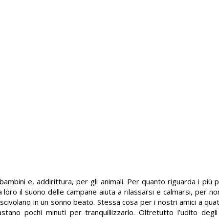
ambini e, addirittura, per gli animali. Per quanto riguarda i più pic
 a loro il suono delle campane aiuta a rilassarsi e calmarsi, per n
, scivolano in un sonno beato. Stessa cosa per i nostri amici a qu
ano pochi minuti per tranquillizzarlo. Oltretutto l’udito degl