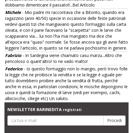
dobbiamo dimenticare il passato!!...Bel Articolo
Michele
- Mio padre mi raccontava che a Bitonto, quando era
ragazzino (anni 40/50) specie in occasione delle feste patronali
vedevi questi tizi che mangiavano questo formaggio sulla carta
oleata, e con il pane facevano la "scarpetta" con le larve che
scappavano via.... lui non l'ha mai mangiato ma dice che
all'epoca era "quasi" normale. Se fosse ancora qui gli avrei fatto
leggere l'articolo, in quanto se ne parlava pochissimo in genere.
Fabrizio
- In Sardegna viene chiamato casu marzu...Altro che
pericoloso o quant'altro! Io ne vado matto!
Federico
- Io questo formaggio non lo mangio, però trovo folle
la legge che ne proibisce la vendita e se la legge è uguale per
tutto dovrebbero proibire anche la vendita di frutta, perché
anche in essa, in particolari condizioni, le mosche depongono le
uova e quindi la fomazione di larve (vedi per esempio, cachi,
albicocche, ciliege etc) Un saluto.
NEWSLETTER BARINEDITA
registrati