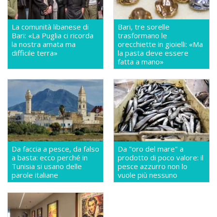
La comunità libanese di
Bari, tre sorelle
Bari: «La Puglia ci ricorda
trasformano le
la nostra amata ma
orecchiette in gioielli: «Ma
difficile terra»
la pasta deve essere
fatta a mano»
Da faccia a pesce, da falso
Da "oro del mare" a
a basta: ecco perché in
prodotto di poco valore: il
Tunisia si usano delle
pesce azzurro non lo
parole italiane
vuole più nessuno