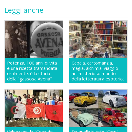
Leggi anche
Potenza, 100 anni di vita
Cabala, cartomanzia,
e una ricetta tramandata
magia, alchimia: viaggio
oralmente: è la storia
nel misterioso mondo
della "gassosa Avena"
della letteratura esoterica
Valenzano, la "Cena dei
Da quella in stile "Cars"