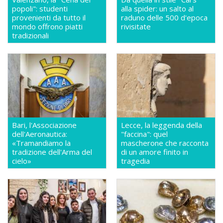
popoli": studenti
alla spider: un salto al
provenienti da tutto il
raduno delle 500 d'epoca
mondo offrono piatti
rivisitate
tradizionali
Bari, l'Associazione
Lecce, la leggenda della
dell'Aeronautica:
"faccina": quel
«Tramandiamo la
mascherone che racconta
tradizione dell'Arma del
di un amore finito in
cielo»
tragedia