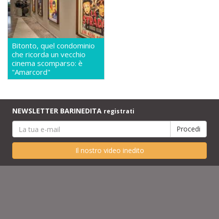
Bitonto, quel condominio
che ricorda un vecchio
cinema scomparso: è
"Amarcord"
NEWSLETTER BARINEDITA
registrati
Il nostro video inedito