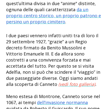
quest’ultima divisa in due "anime" distinte,
ognuna delle quali caratterizzata
da un
proprio centro storico, un proprio patrono e
persino un proprio cimitero
.
I due paesi vennero infatti uniti tra di loro
il
29 settembre 1927, “grazie” a un Regio
decreto firmato da Benito Mussolini e
Vittorio Emanuele III. E da allora sono
costretti a una convivenza forzata e mai
accettata del tutto. Per questo se si visita
Adelfia, non si può che scindere il “viaggio” in
due passeggiate diverse. Oggi siamo andati
alla scoperta di Canneto
(vedi foto galleria)
.
Meno estesa di Montrone, Canneto sorse nel
1067, ai tempi
dell’invasione normanna
guidata da Roberto il Guiscardo. Il suo nome