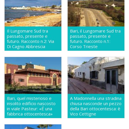
Il Lungomare Sud tra
Bari, il Lungomare Sud tra
passato, presente e
passato, presente e
futuro. Racconto n.2: Via
futuro. Racconto n.1:
Di Cagno Abbrescia
Corso Trieste
Bari, quel misterioso e
A Madonnella una stradina
insolito edificio nascosto
chiusa nasconde un pezzo
in viale Pasteur: «É una
della Bari ottocentesca: è
fabbrica ottocentesca»
Vico Cettigne