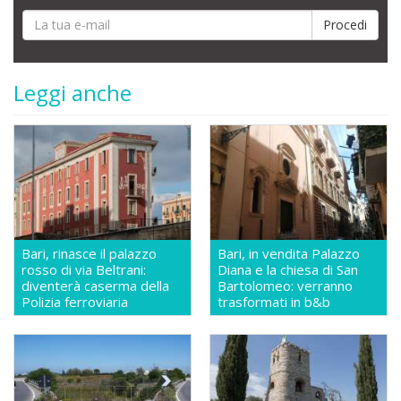
Leggi anche
Bari, rinasce il palazzo
Bari, in vendita Palazzo
rosso di via Beltrani:
Diana e la chiesa di San
diventerà caserma della
Bartolomeo: verranno
Polizia ferroviaria
trasformati in b&b