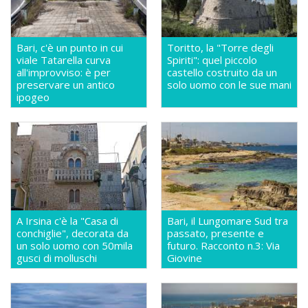
Bari, c'è un punto in cui
Toritto, la "Torre degli
viale Tatarella curva
Spiriti": quel piccolo
all'improvviso: è per
castello costruito da un
preservare un antico
solo uomo con le sue mani
ipogeo
A Irsina c'è la "Casa di
Bari, il Lungomare Sud tra
conchiglie", decorata da
passato, presente e
un solo uomo con 50mila
futuro. Racconto n.3: Via
gusci di molluschi
Giovine