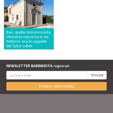
Bari, quella misconosciuta
chiesetta nascosta in via
Bellomo: era la cappella
dei Sylos Labini
NEWSLETTER BARINEDITA
registrati
Il nostro video inedito