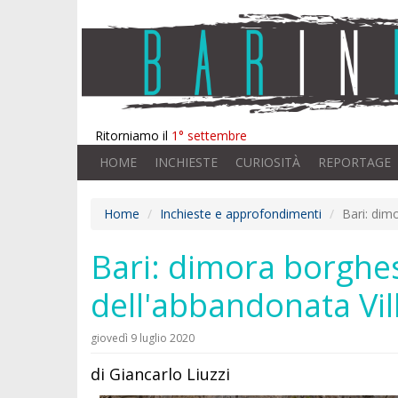
Ritorniamo il
1° settembre
HOME
INCHIESTE
CURIOSITÀ
REPORTAGE
Home
Inchieste e approfondimenti
Bari: dim
Bari: dimora borghes
dell'abbandonata Vill
giovedì 9 luglio 2020
di Giancarlo Liuzzi