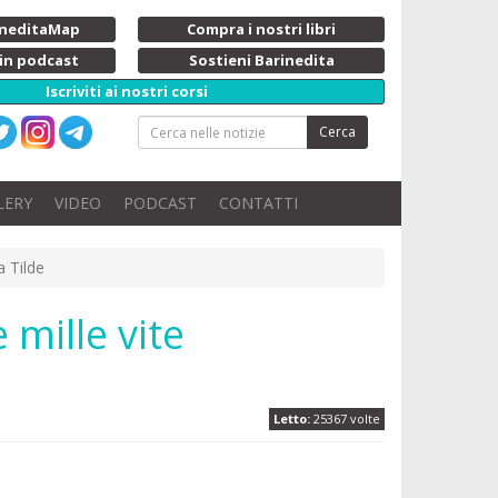
rineditaMap
Compra i nostri libri
 in podcast
Sostieni Barinedita
Iscriviti ai nostri corsi
Cerca
LERY
VIDEO
PODCAST
CONTATTI
a Tilde
 mille vite
Letto:
25367 volte