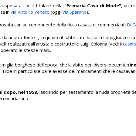
ra sposata con il titolare della
"Primaria Casa di Mode"
, un’az
ata in
via Vittorio Veneto
(oggi
via Sparano
).
sposata con un componente della ricca casata di commercianti
Di C
 la nostra fonte -, in quanto il fabbricato ha forti somiglianze sia c
uelli realizzati dall’artista e costruttore Luigi Colonna (vedi il
casin
 operato le stesse mani».
miglia borghese dell’epoca, che la abitò per diversi decenni,
sino
ono. Tilde in particolare pare avesse dei mancamenti che le causav
.
nni dopo, nel 1958
, lasciando per testamento la nuda proprietà del
vi rinunciarono.