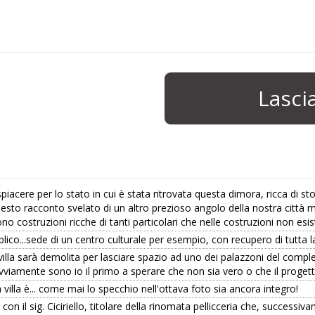
Lasc
piacere per lo stato in cui è stata ritrovata questa dimora, ricca di st
o racconto svelato di un altro prezioso angolo della nostra città ma. C
o costruzioni ricche di tanti particolari che nelle costruzioni non esi
ico...sede di un centro culturale per esempio, con recupero di tutta la
villa sarà demolita per lasciare spazio ad uno dei palazzoni del compl
. ovviamente sono io il primo a sperare che non sia vero o che il prog
 villa è... come mai lo specchio nell'ottava foto sia ancora integro!
on il sig. Ciciriello, titolare della rinomata pellicceria che, successiv