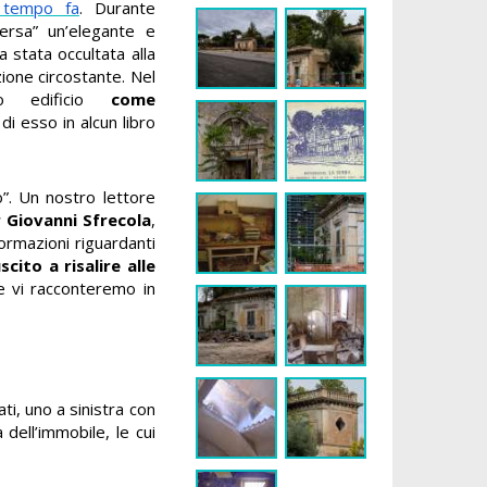
 tempo fa
. Durante
rsa” un’elegante e
a stata occultata alla
zione circostante. Nel
to edificio
come
 di esso in alcun libro
”. Un nostro lettore
r Giovanni Sfrecola
,
nformazioni riguardanti
cito a risalire alle
he vi racconteremo in
ti, uno a sinistra con
 dell’immobile, le cui