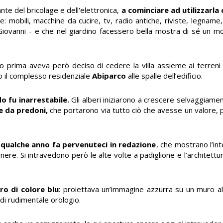
nte del bricolage e dell'elettronica,
a cominciare ad utilizzarla
: mobili, macchine da cucire, tv, radio antiche, riviste, legname, 
iovanni - e che nel giardino facessero bella mostra di sé un 
 prima aveva però deciso di cedere la villa assieme ai terreni 
o il complesso residenziale
Abiparco
alle spalle dell’edificio.
o fu inarrestabile.
Gli alberi iniziarono a crescere selvaggiame
e da predoni,
che portarono via tutto ciò che avesse un valore, p
 qualche anno fa pervenuteci in redazione
, che mostrano l’i
genere. Si intravedono però le alte volte a padiglione e l’architettu
o di colore blu
: proiettava un’immagine azzurra su un muro al 
 di rudimentale orologio.