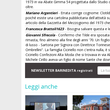
1973 in via Abate Gimma 54 progettata dallo Studio di
oltre.
Mariano Argentieri
- Errata corrige cognome: Clotild
poiché esiste una cartolina pubblicitaria dell'attivit
articolo della Gazzetta del Mezzogiorno del 1973 ch
Francesca Brattoli1623
- Bisogna salvare questa e le
Giovanni Sfrecola
- Confermo che Tilde era sposata c
rimasta, fino almeno alla fine degli anni '70. Un fogli
di lusso - Sartoria per Signora con Direttrice Torinese
Ombrellini". La famiglia Ciciriello non c'entra nulla, è
Ciciriello Confezioni Alta Moda che si trovava in via 
Michele Cirillo aveva un figlio di nome Sante che dov
NEWSLETTER BARINEDITA
registrati
Leggi anche