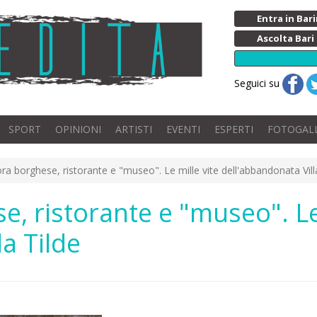
Entra in Ba
Ascolta Bari
Seguici su
SPORT
OPINIONI
ARTISTI
EVENTI
ESPERTI
FOTOGAL
ora borghese, ristorante e "museo". Le mille vite dell'abbandonata Vill
e, ristorante e "museo". Le
a Tilde