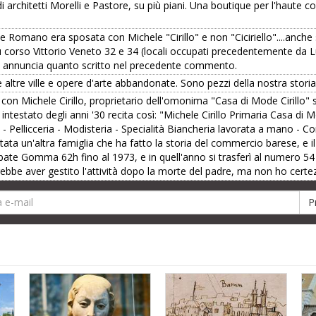
 architetti Morelli e Pastore, su più piani. Una boutique per l'haute c
e Romano era sposata con Michele "Cirillo" e non "Ciciriello"....anche 
à su corso Vittorio Veneto 32 e 34 (locali occupati precedentemente da L
e annuncia quanto scritto nel precedente commento.
 altre ville e opere d'arte abbandonate. Sono pezzi della nostra stori
on Michele Cirillo, proprietario dell'omonima "Casa di Mode Cirillo" 
o intestato degli anni '30 recita così: "Michele Cirillo Primaria Casa di
 - Pellicceria - Modisteria - Specialità Biancheria lavorata a mano - Cor
 stata un'altra famiglia che ha fatto la storia del commercio barese, e il
Abate Gomma 62h fino al 1973, e in quell'anno si trasferì al numero 54 
rebbe aver gestito l'attività dopo la morte del padre, ma non ho certez