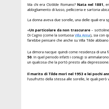
Ma chi era Clotilde Romano?
Nata nel 1881
, e
abbigliamento di lusso, pellicceria e sartoria ubic
La donna aveva due sorelle, una delle quali era 
«
Un particolare da non trascurare
– sottolinea
Di Cagno (come la sontuosa
Villa Anna
), sia con q
farebbe pensare che anche su Villa Tilde abbiano
La dimora nacque quindi come residenza di una fa
50
. In quel periodo infatti i coniugi si ammalar
un qualcosa che la portò presto alla depressione
Il marito di Tilde morì nel 1953 e lei pochi a
l'usufrutto della stessa alle sorelle, le quali però 