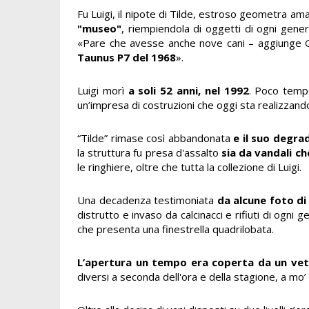
Fu Luigi, il nipote di Tilde, estroso geometra ama
"museo"
, riempiendola di oggetti di ogni genere
«Pare che avesse anche nove cani – aggiunge G
Taunus P7 del 1968
».
Luigi morì
a soli 52 anni, nel 1992
. Poco tempo
un’impresa di costruzioni che oggi sta realizzand
“Tilde” rimase così abbandonata
e il suo degrad
la struttura fu presa d'assalto
sia da vandali ch
le ringhiere, oltre che tutta la collezione di Luigi.
Una decadenza testimoniata
da alcune foto di
distrutto e invaso da calcinacci e rifiuti di ogni 
che presenta una finestrella quadrilobata.
L’apertura un tempo era coperta da un vetr
diversi a seconda dell'ora e della stagione, a mo’