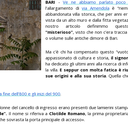
BARI
-
Ve ne abbiamo parlato poco
l’allargamento di
via Amendola
è “rieme
abbandonata villa storica, che per anni er
vista da un alto muro e dalla fitta vegeta
nostro articolo definimmo ques
“misterioso”
, visto che non c’era traccia
o volume sulle antiche dimore di Bari.
Ma c’è chi ha compensato questo “vuoto
appassionato di cultura e storia,
il signo
ha dedicato gli ultimi anni alla ricerca di i
la villa.
E seppur con molta fatica è rius
sue origini e alla sua storia
. Quella c
la fine dell’800 e gli inizi del 900
.
olonne del cancello di ingresso erano presenti due lamierini stampa
de”.
Il nome si riferiva a
Clotilde Romano
, la prima proprietaria
 che sovrasta la porta principale di accesso».