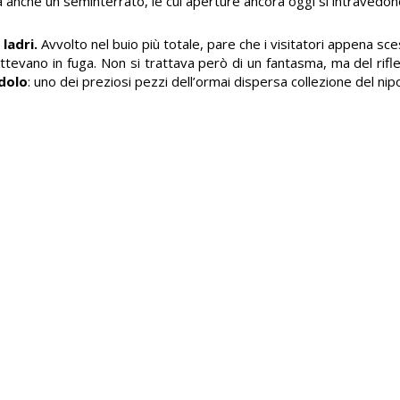
’era anche un seminterrato, le cui aperture ancora oggi si intravedon
ladri.
Avvolto nel buio più totale, pare che i visitatori appena sc
mettevano in fuga. Non si trattava però di un fantasma, ma del rifl
ndolo
: uno dei preziosi pezzi dell’ormai dispersa collezione del ni