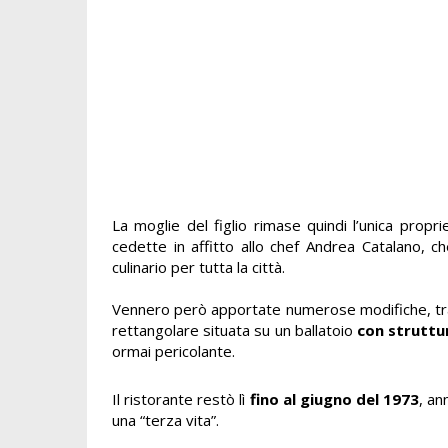
La moglie del figlio rimase quindi l’unica propri
cedette in affitto allo chef Andrea Catalano, c
culinario per tutta la città.
Vennero però apportate numerose modifiche, tra cui
rettangolare situata su un ballatoio
con struttu
ormai pericolante.
Il ristorante restò lì
fino al giugno del 1973
, an
una “terza vita”.