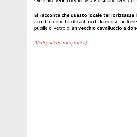
Oltre alla decina di vani disposti su due livelli c
Si racconta che questo locale terrorizzasse i 
accolti da due terrificanti occhi luminosi che li 
pupille di vetro di
un vecchio cavalluccio a do
(Vedi galleria fotografica)