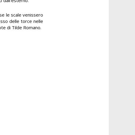
o dall’esterno.
ese le scale venissero
esso delle torce nelle
pote di Tilde Romano.