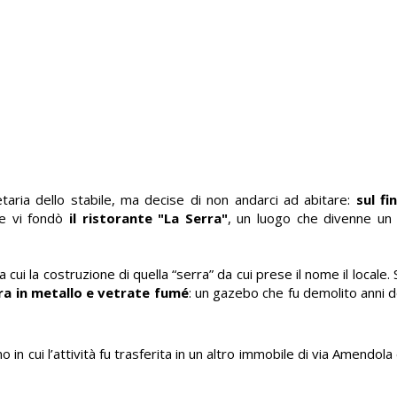
etaria dello stabile, ma decise di non andarci ad abitare:
sul fin
he vi fondò
il ristorante "La Serra"
, un luogo che divenne un 
 la costruzione di quella “serra” da cui prese il nome il locale. S
ra in metallo e vetrate fumé
: un gazebo che fu demolito anni
no in cui l’attività fu trasferita in un altro immobile di via Amendola 