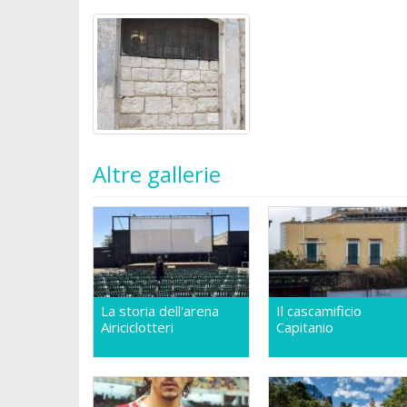
Altre gallerie
La storia dell'arena
Il cascamificio
Airiciclotteri
Capitanio