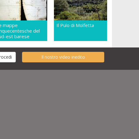
e mappe
Il Pulo di Molfetta
inquecentesche del
ud-est barese
Il nostro video inedito