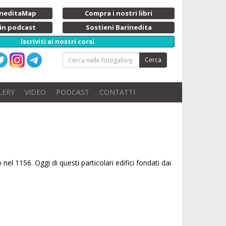
rineditaMap
Compra i nostri libri
 in podcast
Sostieni Barinedita
Iscriviti ai nostri corsi
Cerca
LERY
VIDEO
PODCAST
CONTATTI
 nel 1156. Oggi di questi particolari edifici fondati dai