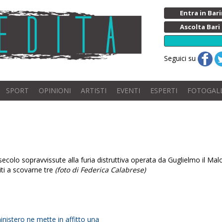
Entra in Ba
Ascolta Bari
Seguici su
SPORT
OPINIONI
ARTISTI
EVENTI
ESPERTI
FOTOGAL
XI secolo sopravvissute alla furia distruttiva operata da Guglielmo il Malo
ti a scovarne tre
(foto di Federica Calabrese)
 ministero ne mette in affitto una