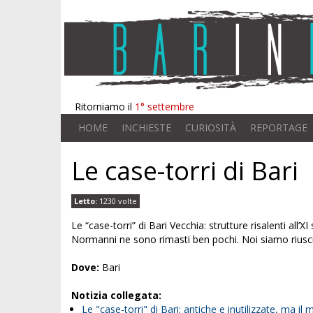
Ritorniamo il
1° settembre
HOME
INCHIESTE
CURIOSITÀ
REPORTAGE
Le case-torri di Bari
Letto:
1230 volte
Le “case-torri” di Bari Vecchia: strutture risalenti all’
Normanni ne sono rimasti ben pochi. Noi siamo riusci
Dove:
Bari
Notizia collegata:
Le "case-torri" di Bari: antiche e inutilizzate, ma il