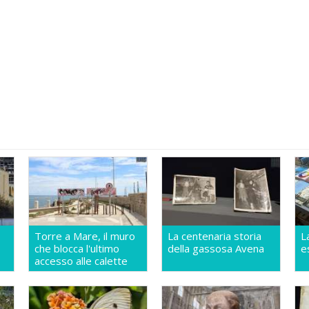
Torre a Mare, il muro
La centenaria storia
L
che blocca l'ultimo
della gassosa Avena
e
accesso alle calette