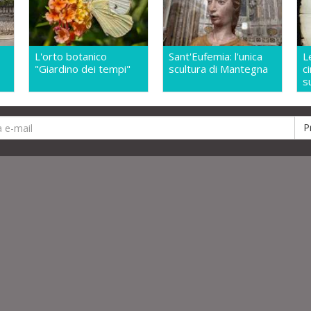
L'orto botanico
Sant'Eufemia: l'unica
L
"Giardino dei tempi"
scultura di Mantegna
c
s