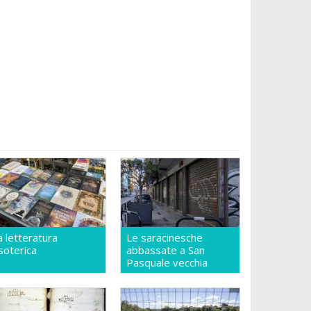
a letteratura
Le saracinesche
soterica
abbassate a San
Pasquale vecchia