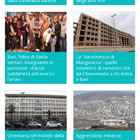
dalla criminalità barese
degli anni 90»
Bari, l'idea di Santa
La "saracinesca di
Vetturi, insegnante in
Mungivacca": quello
pensione: «Faccio
scheletro di cemento che
solidarietà attraverso
dà il benvenuto a chi entra
l'arte»
a Bari
Orientarsi nel mondo della
Aggressioni, minacce,