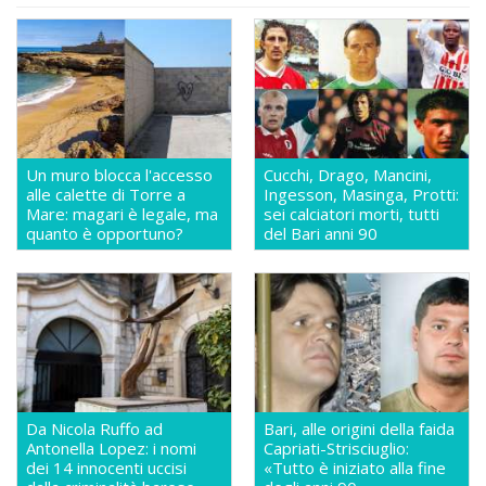
Un muro blocca l'accesso
Cucchi, Drago, Mancini,
alle calette di Torre a
Ingesson, Masinga, Protti:
Mare: magari è legale, ma
sei calciatori morti, tutti
quanto è opportuno?
del Bari anni 90
Da Nicola Ruffo ad
Bari, alle origini della faida
Antonella Lopez: i nomi
Capriati-Strisciuglio:
dei 14 innocenti uccisi
«Tutto è iniziato alla fine