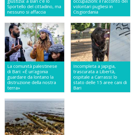
giustizia: a Bari c'è lo
occupazioni: il racconto dei
Sportello del cittadino, ma
volontari pugliesi in
nessuno si affaccia
Cisgiordania
La comunità palestinese
Incompleta a Japigia,
di Bari: «É un'agonia
trascurata a Libertà,
guardare da lontano la
ospitale a Carrassi: lo
distruzione della nostra
stato delle 15 aree cani di
terra»
Bari