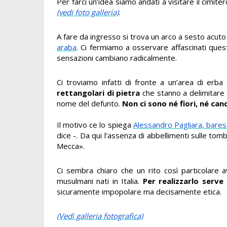
Per farci un’idea siamo andati a visitare il cimi
(vedi foto galleria)
.
A fare da ingresso si trova un arco a sesto acuto
araba
. Ci fermiamo a osservare affascinati qu
sensazioni cambiano radicalmente.
Ci troviamo infatti di fronte a un’area di erba
rettangolari di pietra
che stanno a delimitare l
nome del defunto.
Non ci sono né fiori, né can
Il motivo ce lo spiega
Alessandro Pagliara, barese
dice -. Da qui l’assenza di abbellimenti sulle tom
Mecca».
Ci sembra chiaro che un rito così particolare
musulmani nati in Italia.
Per realizzarlo serve
sicuramente impopolare ma decisamente etica.
(Vedi galleria fotografica)