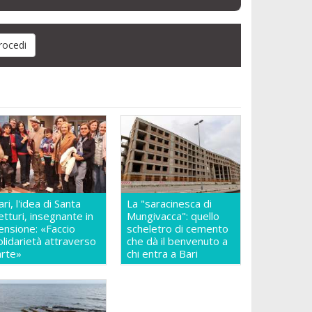
ari, l'idea di Santa
La "saracinesca di
etturi, insegnante in
Mungivacca": quello
ensione: «Faccio
scheletro di cemento
olidarietà attraverso
che dà il benvenuto a
'arte»
chi entra a Bari