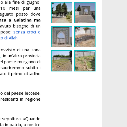
 alla fine di giugno,
 10 mesi per una
deguato posto dove
nata a Galatina ma
avuto bisogno di un
riposo:
senza croci e
to di Allah.
provvisto di una zona
e
, in un’altra provincia
el paese murgiano di
esauriremmo subito i
ato il primo cittadino
to del paese leccese.
” residenti in regione
 di sepoltura. «Quando
a in patria, a nostre