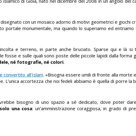
tero islamico di Gioia, nato nel dicembre del 2008 in un angolo de
 disegnato con un mosaico adorno di motivi geometrici e giochi cro
esto portale monumentale, ma quando lo superiamo ed entriamo 
 incolta e terreno, in parte anche bruciato. Sparse qui e là s
e fosse e sulle quali sono poste delle piccole lapidi dalla forma g
dele, né fotografie, né colori
.
 convertito all’Islam
. «Bisogna essere umili di fronte alla morte e 
be. L’unica accortezza che noi fedeli abbiamo è quella di porre la b
 avrebbe bisogno di uno spazio a sé dedicato, dove poter dar
 solo una cosa
: un’amministrazione coraggiosa, in grado di pr