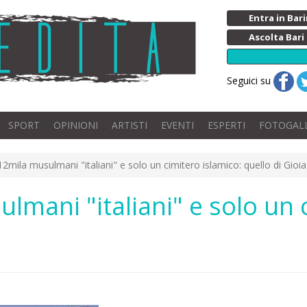
Entra in Ba
Ascolta Bari
Seguici su
SPORT
OPINIONI
ARTISTI
EVENTI
ESPERTI
FOTOGAL
12mila musulmani "italiani" e solo un cimitero islamico: quello di Gioia
lmani "italiani" e solo un 