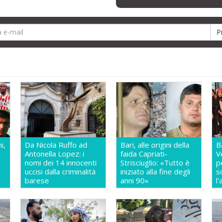
i,
Da Nicola Ruffo ad
Bari, alle origini della
B
Antonella Lopez: i
faida Capriati-
V
nomi dei 14 innocenti
Strisciuglio: «Tutto è
p
uccisi dalla criminalità
iniziato alla fine degli
s
barese
anni 90»
l