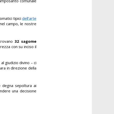
l camposanto comunale
matici tipici
dell’arte
nel campo, le nostre
i trovano
32 sagome
rezza con su inciso il
al giudizio divino – ci
ara in direzione della
e degna sepoltura ai
endere una decisione