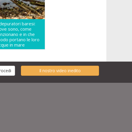
 depuratori baresi:
ove sono, come
unzionano e in che
odo portano le loro
cque in mare
Il nostro video inedito