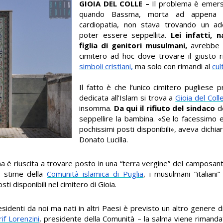
GIOIA DEL COLLE –
Il problema è emerso
quando Bassma, morta ad appena
cardiopatia, non stava trovando un a
poter essere seppellita.
Lei infatti, 
figlia di genitori musulmani
,
avrebbe 
cimitero ad hoc dove trovare il giusto 
simboli cristiani,
ma solo con rimandi al
cul
Il fatto è che l’unico cimitero pugliese 
dedicata all’Islam si trova a
Gioia del Coll
insomma.
Da qui il rifiuto del sindaco
d
seppellire la bambina.
«Se lo facessimo 
pochissimi posti disponibili», aveva dichiar
Donato Lucilla.
sma è riuscita a trovare posto in una “terra vergine” del camposan
e stime della
Comunità islamica di Puglia
, i musulmani “italiani
ti disponibili nel cimitero di Gioia.
i residenti da noi ma nati in altri Paesi è previsto un altro genere
rif Lorenzini
, presidente della Comunità – la salma viene rimandat