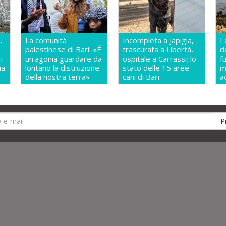
,
La comunità
Incompleta a Japigia,
I
palestinese di Bari: «É
trascurata a Libertà,
d
i
un'agonia guardare da
ospitale a Carrassi: lo
f
ia
lontano la distruzione
stato delle 15 aree
m
della nostra terra»
cani di Bari
a