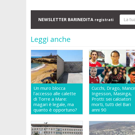
NEWSLETTER BARINEDITA
registrati
Leggi anche
Un muro blocca
Cucchi, Drago, Mancin
l'accesso alle calette
Ingesson, Masinga,
di Torre a Mare:
Protti: sei calciatori
magari è legale, ma
morti, tutti del Bari
quanto è opportuno?
anni 90