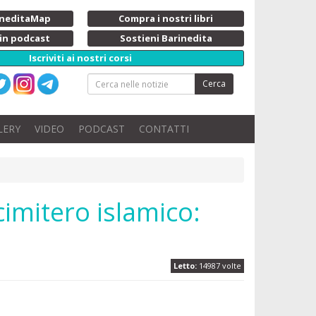
rineditaMap
Compra i nostri libri
 in podcast
Sostieni Barinedita
Iscriviti ai nostri corsi
Cerca
LERY
VIDEO
PODCAST
CONTATTI
cimitero islamico:
Letto:
14987 volte