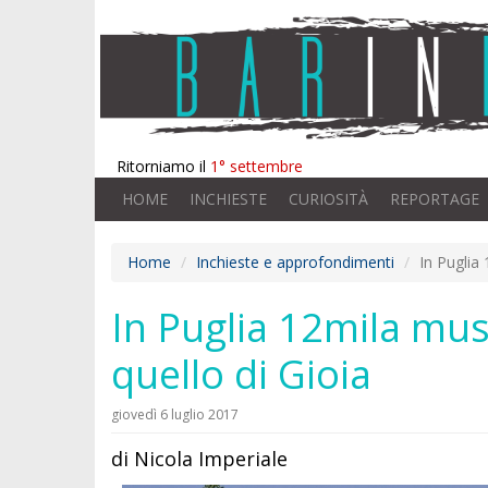
Ritorniamo il
1° settembre
HOME
INCHIESTE
CURIOSITÀ
REPORTAGE
Home
Inchieste e approfondimenti
In Puglia 
In Puglia 12mila musu
quello di Gioia
giovedì 6 luglio 2017
di Nicola Imperiale