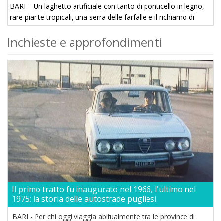
BARI – Un laghetto artificiale con tanto di ponticello in legno,
rare piante tropicali, una serra delle farfalle e il richiamo di
Paco, un coloratissimo pappagallo parlante che fa da custode
Inchieste e approfondimenti
a questo luogo ...
Il primo tratto fu inaugurato nel 1966, l'ultimo nel
1975: la storia delle autostrade pugliesi
BARI - Per chi oggi viaggia abitualmente tra le province di