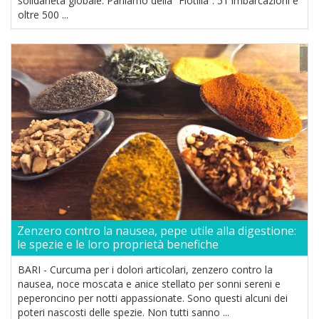
solidarietà globale. Parliamo della “Flotilla”: 51 imbarcazioni e
oltre 500 ...
Zenzero contro la nausea, pepe utile alla digestione:
le spezie e le loro proprietà benefiche
BARI - Curcuma per i dolori articolari, zenzero contro la
nausea, noce moscata e anice stellato per sonni sereni e
peperoncino per notti appassionate. Sono questi alcuni dei
poteri nascosti delle spezie. Non tutti sanno ...