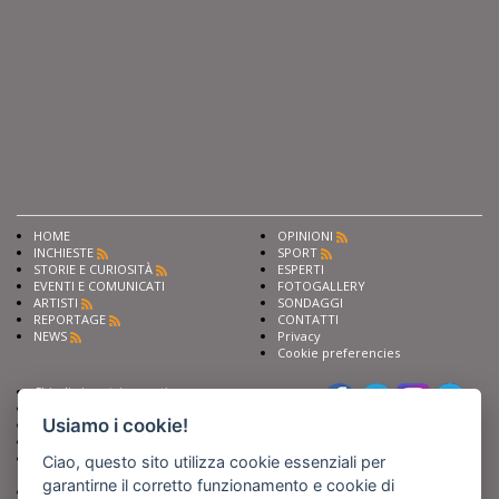
HOME
OPINIONI
INCHIESTE
SPORT
STORIE E CURIOSITÀ
ESPERTI
EVENTI E COMUNICATI
FOTOGALLERY
ARTISTI
SONDAGGI
REPORTAGE
CONTATTI
NEWS
Privacy
Cookie preferencies
Chiedi ai nostri esperti
Seguici su
Scrivi alla redazione
Usiamo i cookie!
Fai pubblicità con noi
Sostieni Barinedita
Iscriviti al nostro corso di
Ciao, questo sito utilizza cookie essenziali per
giornalismo
garantirne il corretto funzionamento e cookie di
Compra i nostri libri