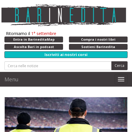
Ritorniamo il
1° settembre
Entra in BarineditaMap
Compra i nostri libri
Ascolta Bari in podcast
Sostieni Barinedita
Iscriviti ai nostri corsi
Cerca
Menu
Toggl
navig