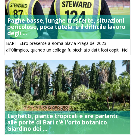
Paghe basse, lunghe trasferte, situazioni
pericolose, poca tutela: è il difficile lavoro
degli ...
BARI - «Ero presente a Roma-Slavia Praga del 2023
all’Olimpico, quando un collega fu picchiato dai tifosi ospiti. Nel
caos generale finimmo il turno molto tardi, eravamo stanchi e
scossi, volevamo solo ...
Laghetti, piante tropicali e are parlanti:
alle porte di Bari c'è l'orto botanico
Giardino dei ...