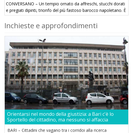
CONVERSANO – Un tempio ornato da affreschi, stucchi dorati
e pregiati dipinti, trionfo del più fastoso barocco napoletano. È
la descrizione del Monastero dei Santi Cosma e Damiano,
Inchieste e approfondimenti
complesso ...
Orientarsi nel mondo della giustizia: a Bari c'è lo
Sportello del cittadino, ma nessuno si affaccia
BARI – Cittadini che vagano tra i corridoi alla ricerca