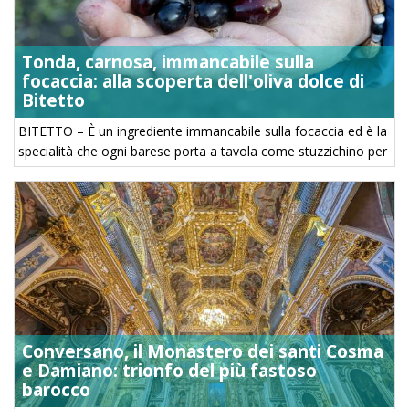
Tonda, carnosa, immancabile sulla
focaccia: alla scoperta dell'oliva dolce di
Bitetto
BITETTO – È un ingrediente immancabile sulla focaccia ed è la
specialità che ogni barese porta a tavola come stuzzichino per
iniziare il pranzo. Parliamo dell’oliva tèrmite: ...
Conversano, il Monastero dei santi Cosma
e Damiano: trionfo del più fastoso
barocco