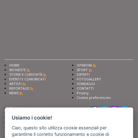
HOME
OPINIONI
INCHIESTE
SPORT
STORIE E CURIOSITÀ
ESPERTI
EVENTI E COMUNICATI
FOTOGALLERY
ARTISTI
SONDAGGI
REPORTAGE
CONTATTI
NEWS
Privacy
Cookie preferencies
Chiedi ai nostri esperti
Seguici su
Scrivi alla redazione
Usiamo i cookie!
Fai pubblicità con noi
Sostieni Barinedita
Iscriviti al nostro corso di
Ciao, questo sito utilizza cookie essenziali per
giornalismo
garantirne il corretto funzionamento e cookie di
Compra i nostri libri