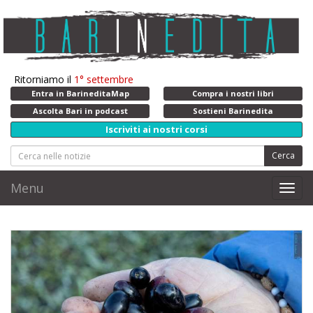
Ritorniamo il
1° settembre
Entra in BarineditaMap
Compra i nostri libri
Ascolta Bari in podcast
Sostieni Barinedita
Iscriviti ai nostri corsi
Cerca
Menu
Toggl
navig