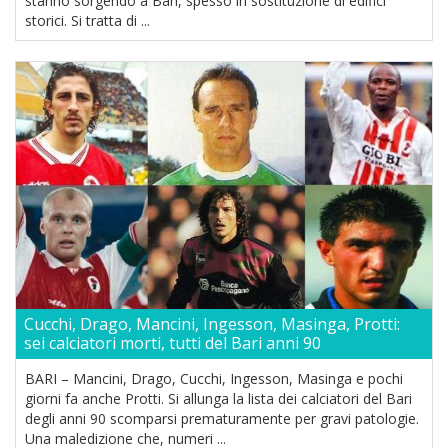
stanno sorgendo a Bari, spesso in sostituzione di edifici
storici. Si tratta di ...
Cucchi, Drago, Mancini, Ingesson, Masinga, Protti:
sei calciatori morti, tutti del Bari anni 90
BARI – Mancini, Drago, Cucchi, Ingesson, Masinga e pochi
giorni fa anche Protti. Si allunga la lista dei calciatori del Bari
degli anni 90 scomparsi prematuramente per gravi patologie.
Una maledizione che, numeri ...