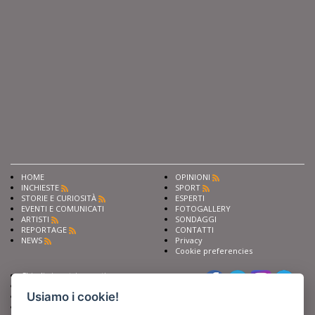
HOME
OPINIONI
INCHIESTE
SPORT
STORIE E CURIOSITÀ
ESPERTI
EVENTI E COMUNICATI
FOTOGALLERY
ARTISTI
SONDAGGI
REPORTAGE
CONTATTI
NEWS
Privacy
Cookie preferencies
Chiedi ai nostri esperti
Seguici su
Scrivi alla redazione
Usiamo i cookie!
Fai pubblicità con noi
Sostieni Barinedita