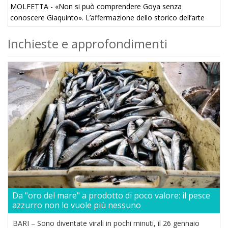
MOLFETTA - «Non si può comprendere Goya senza
conoscere Giaquinto». L’affermazione dello storico dell’arte
Francesco De Nicolo fa ben comprendere l’importanza avuta
Inchieste e approfondimenti
dal ...
Da "oro del mare" a prodotto di poco valore: il pesce
azzurro non lo vuole più nessuno
BARI – Sono diventate virali in pochi minuti, il 26 gennaio