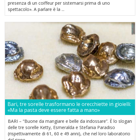
presenza di un coiffeur per sistemarsi prima di uno
spettacolo». A parlare è la ...
Bari, tre sorelle trasformano le orecchiette in gioielli:
«Ma la pasta deve essere fatta a mano»
BARI – “Buone da mangiare e belle da indossare”. È lo slogan
delle tre sorelle Ketty, Esmeralda e Stefania Paradiso
(rispettivamente di 61, 60 e 49 anni), che nel loro laboratorio
del rione ...