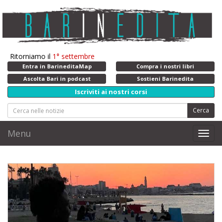
Ritorniamo il
1° settembre
Entra in BarineditaMap
Compra i nostri libri
Ascolta Bari in podcast
Sostieni Barinedita
Iscriviti ai nostri corsi
Cerca
Menu
Toggl
navig