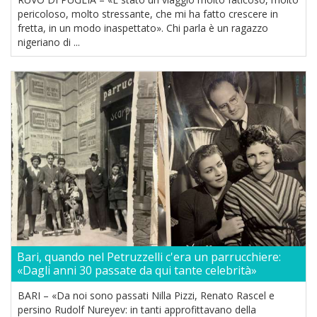
pericoloso, molto stressante, che mi ha fatto crescere in
fretta, in un modo inaspettato». Chi parla è un ragazzo
nigeriano di ...
Bari, quando nel Petruzzelli c'era un parrucchiere:
«Dagli anni 30 passate da qui tante celebrità»
BARI – «Da noi sono passati Nilla Pizzi, Renato Rascel e
persino Rudolf Nureyev: in tanti approfittavano della