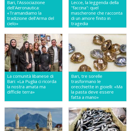
Bari, l'Associazione
Lecce, la leggenda della
dell'Aeronautica:
"faccina": quel
«Tramandiamo la
mascherone che racconta
tradizione dell'Arma del
di un amore finito in
cielo»
tragedia
La comunità libanese di
Bari, tre sorelle
Bari: «La Puglia ci ricorda
trasformano le
la nostra amata ma
orecchiette in gioielli: «Ma
difficile terra»
la pasta deve essere
fatta a mano»