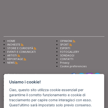
HOME
OPINIONI
INCHIESTE
SPORT
STORIE E CURIOSITÀ
ESPERTI
EVENTI E COMUNICATI
FOTOGALLERY
ARTISTI
SONDAGGI
REPORTAGE
CONTATTI
NEWS
Privacy
Cookie preferencies
Chiedi ai nostri esperti
Seguici su
Scrivi alla redazione
Usiamo i cookie!
Fai pubblicità con noi
Sostieni Barinedita
Iscriviti al nostro corso di
Ciao, questo sito utilizza cookie essenziali per
giornalismo
garantirne il corretto funzionamento e cookie di
Compra i nostri libri
tracciamento per capire come interagisci con esso.
Entra in Barinedita Map
Quest'ultimo sarà impostato solo previo consenso.