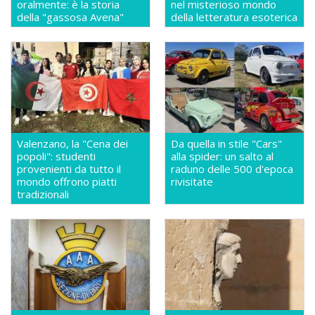
oralmente: è la storia
nel misterioso mondo
della "gassosa Avena"
della letteratura esoterica
Valenzano, la "Cena dei
Da quella in stile "Cars"
popoli": studenti
alla spider: un salto al
provenienti da tutto il
raduno delle 500 d'epoca
mondo offrono piatti
rivisitate
tradizionali