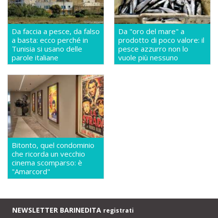
Da faccia a pesce, da falso
Da "oro del mare" a
a basta: ecco perché in
prodotto di poco valore: il
Tunisia si usano delle
pesce azzurro non lo
parole italiane
vuole più nessuno
Bitonto, quel condominio
che ricorda un vecchio
cinema scomparso: è
"Amarcord"
NEWSLETTER BARINEDITA
registrati