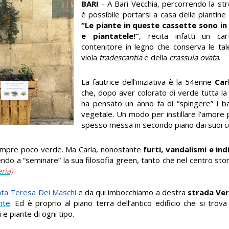
BARI
- A Bari Vecchia, percorrendo la st
è possibile portarsi a casa delle piantine 
“Le piante in queste cassette sono in
e piantatele!”
, recita infatti un ca
contenitore in legno che conserva le ta
viola
tradescantia
e della
crassula ovata
.
La fautrice dell’iniziativa è la 54enne
Car
che, dopo aver colorato di verde tutta la
ha pensato un anno fa di “spingere” i b
vegetale. Un modo per instillare l’amore 
spesso messa in secondo piano dai suoi co
a sempre poco verde. Ma Carla, nonostante
furti, vandalismi e ind
cendo a “seminare” la sua filosofia green, tanto che nel centro st
eria)
nta Teresa Dei Maschi
e da qui imbocchiamo a destra
strada Ve
nte
. Ed è proprio al piano terra dell’antico edificio che si trova 
 e piante di ogni tipo.