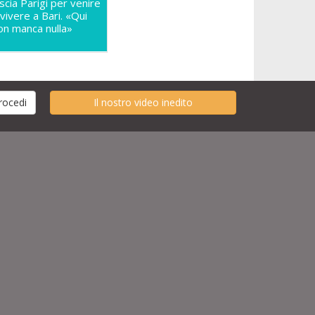
ascia Parigi per venire
 vivere a Bari. «Qui
on manca nulla»
Il nostro video inedito