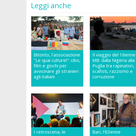
Leggi anche
Bitonto, l'associazione
Il viaggio del 16enne
"Le quai culturel": cibo,
MB: dalla Nigeria alla
film e giochi per
Puglia tra rapinatori,
avvicinare gli stranieri
scafisti, razzismo e
agli italiani
corruzione
I retroscena, le
Bari, l'83enne