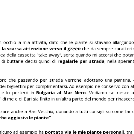
on occhio la mia attività, dato che le piante si stavano allargand
a
la scarsa attenzione verso il
green
che da sempre caratteriz
’idea della cassetta “take away”, sorta quando mi accorsi che pot
 di buttarle decisi quindi di
regalarle per strada
, nella spera
oloro che passando per strada Verrone adottano una piantina.
ive dei bigliettini per complimentarsi. Ad esempio ne conservo con a
e e lo porterò in
Bulgaria al Mar Nero
. Vediamo se riesce a
i me e di Bari sia finito in un’altra parte del mondo per rinascer
zzare anche a Bari Vecchia, donando a tutti consigli su come far 
che aggiusta le piante”
.
alcuno ad esempio ha
portato via le mie piante personali
, tra