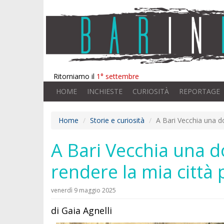
Ritorniamo il
1° settembre
HOME
INCHIESTE
CURIOSITÀ
REPORTAGE
Home
Storie e curiosità
A Bari Vecchia una do
A Bari Vecchia una d
rendere la mia città 
venerdì 9 maggio 2025
di Gaia Agnelli