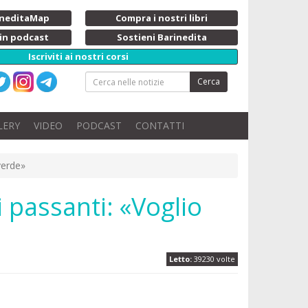
rineditaMap
Compra i nostri libri
 in podcast
Sostieni Barinedita
Iscriviti ai nostri corsi
Cerca
LERY
VIDEO
PODCAST
CONTATTI
verde»
 passanti: «Voglio
Letto:
39230 volte