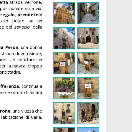
retta strada Verrone,
posizionate sulla via.
 regalo, prendetele
rtello posto su un
lee del
senecio
, della
la Peron
: una donna
 strada dove risiede,
aresi ad adottare un
per la natura, troppo
ncittadini.
ifferenza
, continua a
orico è ormai chiamata
rrone
, una viuzza che
l’abitazione di Carla,