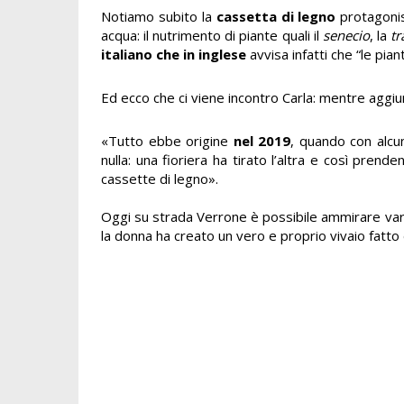
Notiamo subito la
cassetta di legno
protagonist
acqua: il nutrimento di piante quali il
senecio
, la
tr
italiano che in inglese
avvisa infatti che “le pia
Ed ecco che ci viene incontro Carla: mentre aggiun
«
Tutto ebbe origine
nel 2019
, quando con alcun
nulla: una fioriera ha tirato l’altra e così prend
cassette di legno
».
Oggi su strada Verrone è possibile ammirare vari
la donna ha creato un vero e proprio vivaio fatto di