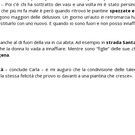
. Poi c’è chi ha sottratto dei vasi e una volta mi è stato persin
a che più mi fa male è però quando ritrovo le piantine
spezzate e
gono maggiori delle delusioni. Un giorno un’auto in retromarcia h
tituirlo con uno nuovo. E quando io sono fuori e non posso innaffi
anche al di fuori della via in cui abita. Ad esempio in
strada Santa
e la donna lo vada a innaffiare. Mentre sono “figlie” delle sue
c
gena
.
tà
– conclude Carla – e mi auguro che la condivisione delle tale
a stessa felicità che provo io davanti a una piantina che cresce
».