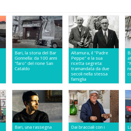
Bari, la storia del Bar
Altamura, il "Padre
B
Gonnella: da 100 anni
Peppe" e la sua
a
"faro" del rione San
ricetta segreta:
"
Cataldo
tramandata da due
n
secoli nella stessa
c
famiglia
Bari, una rassegna
Dai bracciali con i
L