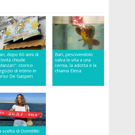
ari, dopo 60 anni di
Bari, pescivendolo
ttività chiude
salva la vita a una
Manzari": storico
cernia, la adotta e la
egozio di intimo in
chiama Elena
orso De Gasperi
a scelta di Domitille: