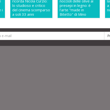
e
ricorda Nicola Curzio:
noccioli delle olive ai
l
lo studioso e critico
presepi in legno: è
a
 i
del cinema scomparso
l'arte "made in
n
a soli 33 anni
Bitetto" di Mino