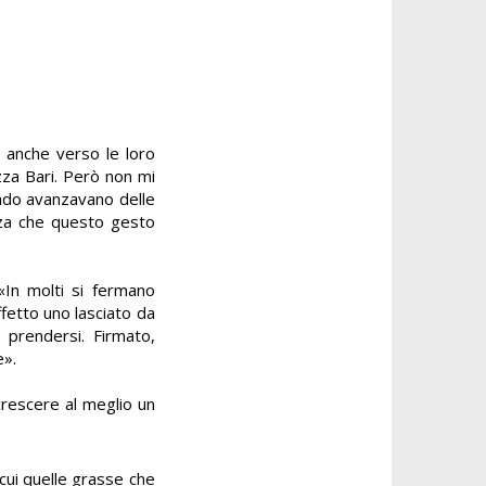
o anche verso le loro
za Bari. Però non mi
ando avanzavano delle
nza che questo gesto
«In molti si fermano
ffetto uno lasciato da
 prendersi. Firmato,
e
».
crescere al meglio un
 cui quelle grasse che