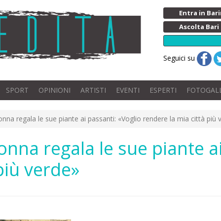
Entra in Ba
Ascolta Bari
Seguici su
SPORT
OPINIONI
ARTISTI
EVENTI
ESPERTI
FOTOGAL
nna regala le sue piante ai passanti: «Voglio rendere la mia città più 
onna regala le sue piante ai
più verde»