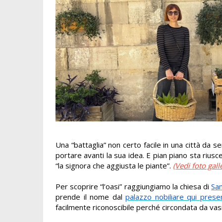
Una “battaglia” non certo facile in una città d
portare avanti la sua idea. E pian piano sta rius
“la signora che aggiusta le piante”.
(Vedi foto gall
Per scoprire “l’oasi” raggiungiamo la chiesa di
Sa
prende il nome dal
palazzo nobiliare qui prese
facilmente riconoscibile perché circondata da vasi