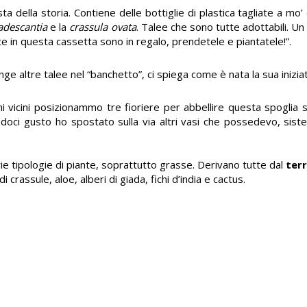
a della storia. Contiene delle bottiglie di plastica tagliate a mo’
adescantia
e la
crassula ovata
. Talee che sono tutte adottabili. Un 
nte in questa cassetta sono in regalo, prendetele e piantatele!”.
ge altre talee nel “banchetto”, ci spiega come è nata la sua iniziat
i vicini posizionammo tre fioriere per abbellire questa spoglia st
endoci gusto ho spostato sulla via altri vasi che possedevo, siste
e tipologie di piante, soprattutto grasse
. Derivano tutte dal
ter
 crassule, aloe, alberi di giada, fichi d’india e cactus.