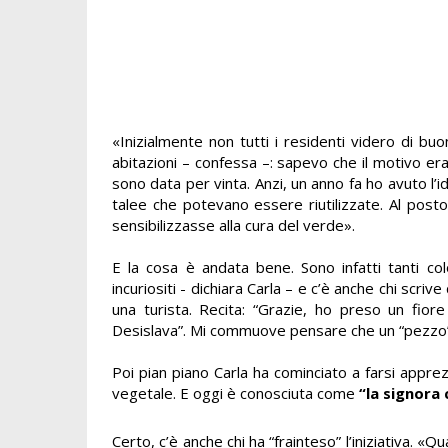
«
Inizialmente non tutti i residenti videro di bu
abitazioni – confessa –: sapevo che il motivo er
sono data per vinta. Anzi, un anno fa ho avuto l
talee che potevano essere riutilizzate. Al posto
sensibilizzasse alla cura del verde
».
E la cosa è andata bene. Sono infatti tanti c
incuriositi - dichiara Carla – e c’è anche chi scr
una turista.
Recita: “Grazie, ho preso un fior
Desislava”.
Mi commuove
pensare che un “pezzo” d
Poi pian piano Carla ha cominciato a farsi appre
vegetale. E oggi è conosciuta come
“la signora 
Certo, c’è anche chi ha “frainteso” l’iniziativa.
«
Qu