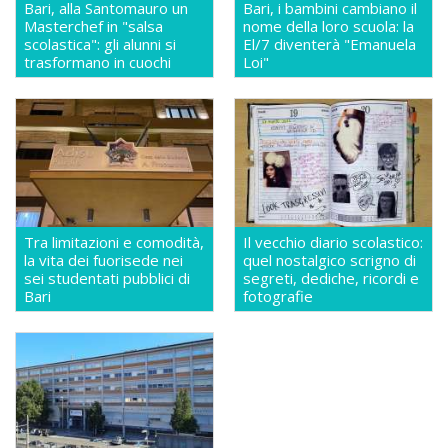
Bari, alla Santomauro un
Bari, i bambini cambiano il
Masterchef in "salsa
nome della loro scuola: la
scolastica": gli alunni si
El/7 diventerà "Emanuela
trasformano in cuochi
Loi"
Tra limitazioni e comodità,
Il vecchio diario scolastico:
la vita dei fuorisede nei
quel nostalgico scrigno di
sei studentati pubblici di
segreti, dediche, ricordi e
Bari
fotografie