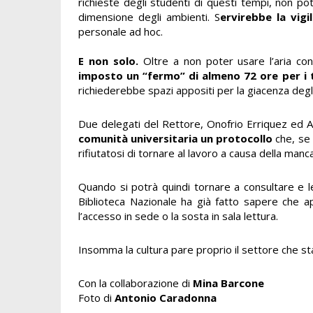
richieste degli studenti di questi tempi, non po
dimensione degli ambienti. S
ervirebbe la vigi
personale ad hoc.
E non solo.
Oltre a non poter usare l’aria con
imposto un “fermo” di almeno 72 ore per i t
richiederebbe spazi appositi per la giacenza degli
Due delegati del Rettore, Onofrio Erriquez ed 
comunità universitaria un protocollo
che, se
rifiutatosi di tornare al lavoro a causa della manc
Quando si potrà quindi tornare a consultare e l
Biblioteca Nazionale ha già fatto sapere che a
l’accesso in sede o la sosta in sala lettura.
Insomma la cultura pare proprio il settore che st
Con la collaborazione di
Mina Barcone
Foto di
Antonio Caradonna