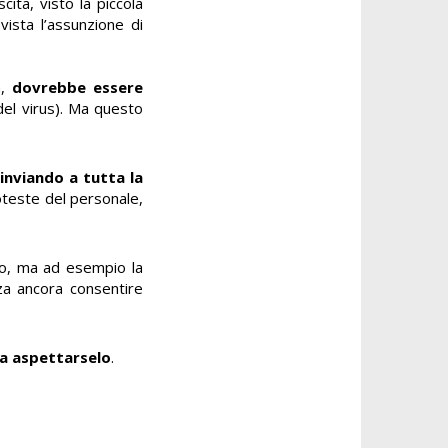
ita, visto la piccola
ista l’assunzione di
a,
dovrebbe essere
del virus). Ma questo
inviando a tutta la
oteste del personale,
gno, ma ad esempio la
za ancora consentire
da aspettarselo
.