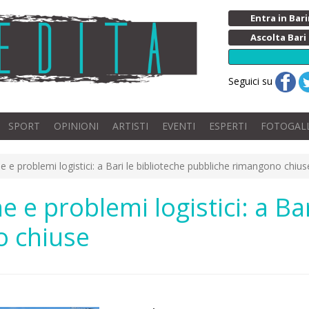
Entra in Ba
Ascolta Bari
Seguici su
SPORT
OPINIONI
ARTISTI
EVENTI
ESPERTI
FOTOGAL
 e problemi logistici: a Bari le biblioteche pubbliche rimangono chius
 e problemi logistici: a Bar
o chiuse