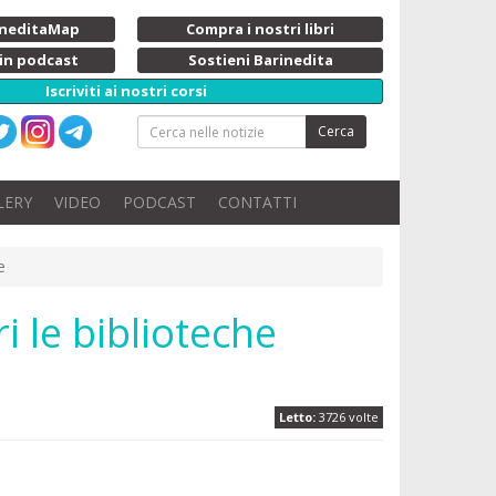
rineditaMap
Compra i nostri libri
 in podcast
Sostieni Barinedita
Iscriviti ai nostri corsi
Cerca
LERY
VIDEO
PODCAST
CONTATTI
e
i le biblioteche
Letto:
3726 volte