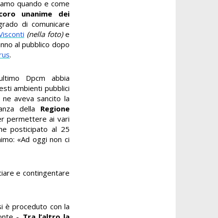
ppiamo quando e come
coro unanime dei
grado di comunicare
Visconti
(nella foto)
e
iranno al pubblico dopo
rus
.
’ultimo Dpcm abbia
uesti ambienti pubblici
e ne aveva sancito la
nanza della
Regione
er permettere ai vari
he posticipato al 25
imo: «Ad oggi non ci
cciare e contingentare
si è proceduto con la
fonte -.
Tra l’altro la