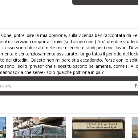
nsione, potrei dire la mia opinione, sulla vicenda ben raccontata da
il disservizio comporta. i miei (sottolineo miei) "ex" utenti e studen
stesso sono bloccato nelle mie ricerche e studi per i miei lavori. D
tamente e sentenziosamente assicurato, lungo tutto il periodo del loc
ento dei cittadini. Questo non mi pare stia accadendo, forse con le so
ci sono i soliti "privati" che si sostituioscono bellamente, come i F
 e dannoso? a che serve? solo qualche poltrona in più?