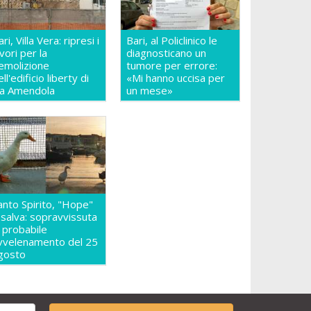
ri, Villa Vera: ripresi i
Bari, al Policlinico le
avori per la
diagnosticano un
emolizione
tumore per errore:
ll'edificio liberty di
«Mi hanno uccisa per
ia Amendola
un mese»
anto Spirito, "Hope"
 salva: sopravvissuta
l probabile
vvelenamento del 25
gosto