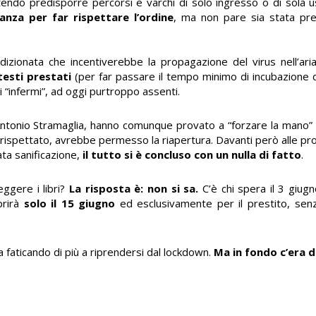
tendo predisporre percorsi e varchi di solo ingresso o di sola usc
lanza per far rispettare l’ordine
, ma non pare sia stata prev
dizionata che incentiverebbe la propagazione del virus nell’ari
esti prestati
(per far passare il tempo minimo di incubazione 
 “infermi”, ad oggi purtroppo assenti.
Antonio Stramaglia, hanno comunque provato a “forzare la mano”
 rispettato, avrebbe permesso la riapertura. Davanti però alle pr
ata sanificazione,
il tutto si è concluso con un nulla di fatto
.
eggere i libri?
La risposta è: non si sa.
C’è chi spera il 3 giu
prirà
solo il 15 giugno
ed esclusivamente per il prestito, sen
a faticando di più a riprendersi dal lockdown.
Ma in fondo c’era 