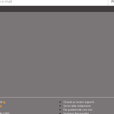
NI
Chiedi ai nostri esperti
Scrivi alla redazione
I
Fai pubblicità con noi
ALLERY
Sostieni Barinedita