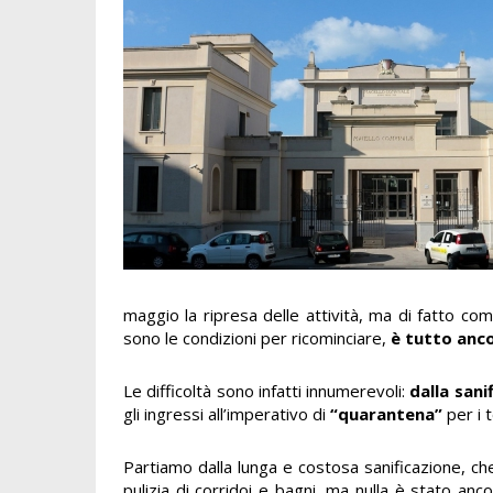
maggio la ripresa delle attività, ma di fatto co
sono le condizioni per ricominciare,
è tutto anco
Le difficoltà sono infatti innumerevoli:
dalla sani
gli ingressi all’imperativo di
“quarantena”
per i t
Partiamo dalla lunga e costosa sanificazione, c
pulizia di corridoi e bagni, ma nulla è stato anco