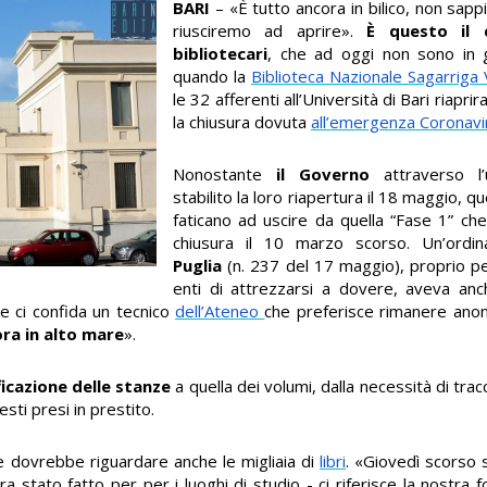
BARI
– «È tutto ancora in bilico, non sa
riusciremo ad aprire».
È questo il 
bibliotecari
, che ad oggi non sono in 
quando la
Biblioteca Nazionale Sagarriga 
le 32 afferenti all’Università di Bari riapr
la chiusura dovuta
all’emergenza Coronavi
Nonostante
il Governo
attraverso l
stabilito la loro riapertura il 18 maggio, q
faticano ad uscire da quella “Fase 1” ch
chiusura il 10 marzo scorso. Un’ordi
Puglia
(n. 237 del 17 maggio), proprio p
enti di attrezzarsi a dovere, aveva anc
me ci confida un tecnico
dell’Ateneo
che preferisce rimanere anon
ra in alto mare
».
ficazione delle stanze
a quella dei volumi, dalla necessità di tra
esti presi in prestito.
he dovrebbe riguardare anche le migliaia di
libri
. «Giovedì scorso 
ra stato fatto per per i luoghi di studio - ci riferisce la nostra 