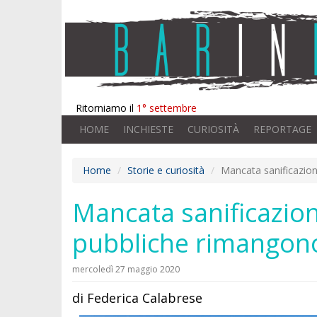
Ritorniamo il
1° settembre
HOME
INCHIESTE
CURIOSITÀ
REPORTAGE
Home
Storie e curiosità
Mancata sanificazione
Mancata sanificazione
pubbliche rimangon
mercoledì 27 maggio 2020
di Federica Calabrese