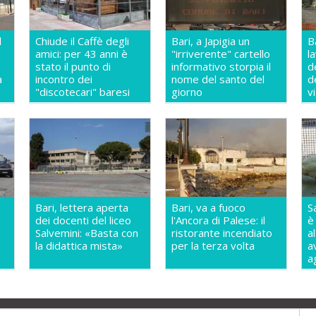
l
Chiude il Caffè degli
Bari, a Japigia un
Ba
amici: per 43 anni è
"irriverente" cartello
l
stato il punto di
informativo storpia il
d
a
incontro dei
nome del santo del
de
"discotecari" baresi
giorno
v
e
Bari, lettera aperta
Bari, va a fuoco
S
dei docenti del liceo
l'Ancora di Palese: il
è
Salvemini: «Basta con
ristorante incendiato
a
la didattica mista»
per la terza volta
a
a