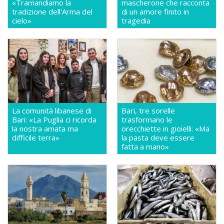
«Tramandiamo la
mascherone che racconta
tradizione dell'Arma del
di un amore finito in
cielo»
tragedia
La comunità libanese di
Bari, tre sorelle
Bari: «La Puglia ci ricorda
trasformano le
la nostra amata ma
orecchiette in gioielli: «Ma
difficile terra»
la pasta deve essere
fatta a mano»