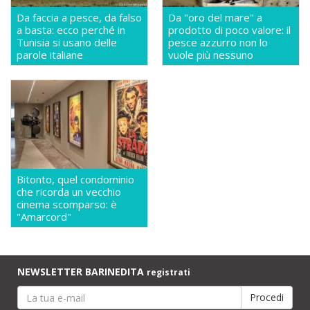
Da faccia a pesce, da falso
Da "oro del mare" a
a basta: ecco perché in
prodotto di poco valore: il
Tunisia si usano delle
pesce azzurro non lo
parole italiane
vuole più nessuno
Bitonto, quel condominio
che ricorda un vecchio
cinema scomparso: è
"Amarcord"
NEWSLETTER BARINEDITA
registrati