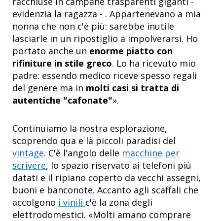
racchiuse in campane trasparenti giganti -
evidenzia la ragazza - . Appartenevano a mia
nonna che non c'è più: sarebbe inutile
lasciarle in un ripostiglio a impolverarsi. Ho
portato anche un
enorme piatto con
rifiniture in stile greco
. Lo ha ricevuto mio
padre: essendo medico riceve spesso regali
del genere ma in
molti casi si tratta di
autentiche "cafonate"
».
Continuiamo la nostra esplorazione,
scoprendo qua e là piccoli paradisi del
vintage
. C'è l'angolo delle
macchine per
scrivere
, lo spazio riservato ai telefoni più
datati e il ripiano coperto da vecchi assegni,
buoni e banconote. Accanto agli scaffali che
accolgono
i vinili
c'è la zona degli
elettrodomestici. «Molti amano comprare