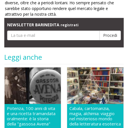
diverse, oltre che a periodi lontani. Ho sempre pensato che
sarebbe stato opportuno rendere quel mercato legale e
attrattivo per la nostra città.
NEWSLETTER BARINEDITA
registrati
Leggi anche
Potenza, 100 anni di vita
Cabala, cartomanzia,
e una ricetta tramandata
magia, alchimia: viaggio
oralmente: è la storia
nel misterioso mondo
della "gassosa Avena"
della letteratura esoterica