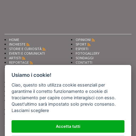
HOME
OPINIONI
INCHIESTE
SPORT
STORIE E CURIOSITÀ
ESPERTI
EVENTI E COMUNICATI
FOTOGALLERY
ARTISTI
SONDAGGI
REPORTAGE
CONTATTI
NEWS
Privacy
Cookie preferencies
Usiamo i cookie!
Chiedi ai nostri esperti
Seguici su
Ciao, questo sito utilizza cookie essenziali per
Scrivi alla redazione
garantirne il corretto funzionamento e cookie di
Fai pubblicità con noi
Sostieni Barinedita
tracciamento per capire come interagisci con esso.
Iscriviti al nostro corso di
Quest'ultimo sarà impostato solo previo consenso.
giornalismo
Compra i nostri libri
Lasciami scegliere
Entra in Barinedita Map
Accetta tutti
BARIREPORT s.a.s.
, Partita IVA 07355350724
Powered by
Netboom
Copyright BARIREPORT s.a.s. All rights reserved - Tutte le fotografie recanti il