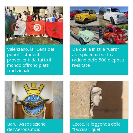
Valenzano, la "Cena dei
Da quella in stile "Cars"
popoli": studenti
alla spider: un salto al
provenienti da tutto il
raduno delle 500 d'epoca
mondo offrono piatti
rivisitate
tradizionali
Bari, l'Associazione
Lecce, la leggenda della
dell'Aeronautica:
"faccina": quel