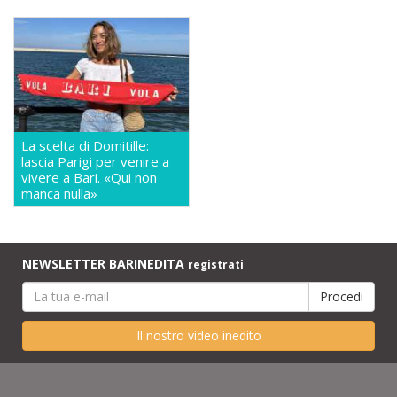
La scelta di Domitille:
lascia Parigi per venire a
vivere a Bari. «Qui non
manca nulla»
NEWSLETTER BARINEDITA
registrati
Il nostro video inedito