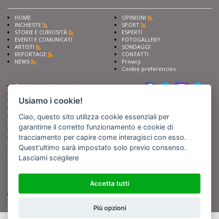
HOME
OPINIONI
INCHIESTE
SPORT
STORIE E CURIOSITÀ
ESPERTI
EVENTI E COMUNICATI
FOTOGALLERY
ARTISTI
SONDAGGI
REPORTAGE
CONTATTI
NEWS
Privacy
Cookie preferencies
Chiedi ai nostri esperti
Seguici su
Scrivi alla redazione
Usiamo i cookie!
Fai pubblicità con noi
Sostieni Barinedita
Iscriviti al nostro corso di
Ciao, questo sito utilizza cookie essenziali per
giornalismo
garantirne il corretto funzionamento e cookie di
Compra i nostri libri
tracciamento per capire come interagisci con esso.
Entra in Barinedita Map
Quest'ultimo sarà impostato solo previo consenso.
Lasciami scegliere
BARIREPORT s.a.s.
, Partita IVA 07355350724
Powered by
Netboom
Copyright BARIREPORT s.a.s. All rights reserved - Tutte le fotografie recanti il
logo di Barinedita sono state commissionate da BARIREPORT s.a.s. che ne
Accetta tutti
detiene i Diritti d'Autore e sono state prodotte nell'anno 2012 e seguenti
(tranne che non vi sia uno specifico anno di scatto riportato)
Più opzioni