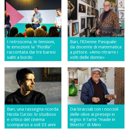
I retroscena, le tensioni,
Bari, l'83enne Pasquale:
le emozioni: la "Flotilla"
da docente di matematica
raccontata dai tre baresi
a pittore. «Amo ritrarre i
saliti a bordo
volti delle donne»
Bari, una rassegna ricorda
Dai bracciali con i noccioli
Nicola Curzio: lo studioso
delle olive ai presepi in
e critico del cinema
legno: è l'arte "made in
scomparso a soli 33 anni
Bitetto" di Mino