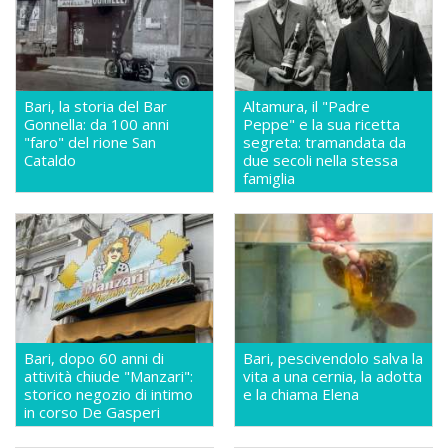
Bari, la storia del Bar
Altamura, il "Padre
Gonnella: da 100 anni
Peppe" e la sua ricetta
"faro" del rione San
segreta: tramandata da
Cataldo
due secoli nella stessa
famiglia
Bari, dopo 60 anni di
Bari, pescivendolo salva la
attività chiude "Manzari":
vita a una cernia, la adotta
storico negozio di intimo
e la chiama Elena
in corso De Gasperi