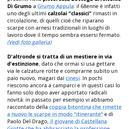
Di Grumo
a
Grumo Appula
: il 68enne è infatti
uno degli ultimi
calzolai "classici"
rimasti in
circolazione, di quelli cioè che riparano
scarpe con arnesi tradizionali in luoghi di
lavoro dove il tempo sembra essersi fermato.
(Vedi foto galleria)
D'altronde si tratta di un mestiere in via
d'estinzione
, dato che ormai si usa gettare
via le calzature rotte e comprarne subito un
paio nuovo, magari dai
cinesi
. In pochi
riescono ancora a camparci e in questi casi lo
fanno solo dopo aver apportato radicali
novità: in passato per esempio vi abbiamo
raccontato della
coppia bitontina che rimette
a nuovo le scarpe in modo "itinerante"
e di
Paolo Del Drago,
il giovane di Castellana
Grotte che ha abbracciato la professione