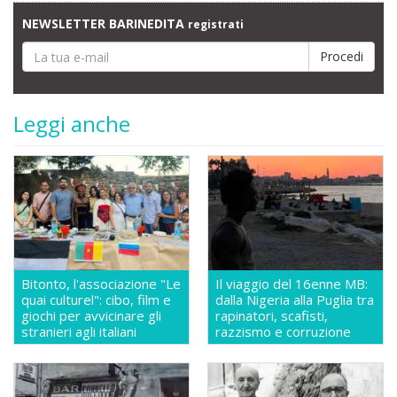
NEWSLETTER BARINEDITA
registrati
Leggi anche
Bitonto, l'associazione "Le
Il viaggio del 16enne MB:
quai culturel": cibo, film e
dalla Nigeria alla Puglia tra
giochi per avvicinare gli
rapinatori, scafisti,
stranieri agli italiani
razzismo e corruzione