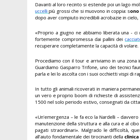
Davanti al loro recinto si estende poi un lago mo
uccelli
più grossi che si muovono in coppia: s
ono
dopo aver compiuto incredibili acrobazie in cielo, 
«Proprio a giugno ne abbiamo liberata una - ci r
fortemente compromessa dai pallini dei
cacciat
recuperare completamente la capacità di volare.
Procediamo con il tour e arriviamo in una zona in
Guardiamo Gasparro Trifone, uno dei tecnici fauni
parla e lei lo ascolta con i suoi occhietti vispi di r
In tutto gli animali ricoverati in maniera permane
un vero e proprio boom di richieste di assistenza 
1500 nel solo periodo estivo, consegnati da citta
«Un’emergenza – le fa eco la Nardelli – davvero 
manutenzione della struttura e alla cura e al cib
pagati straordinari». Malgrado le difficoltà, 
all’aiuto fondamentale dei tirocinanti della
clinic