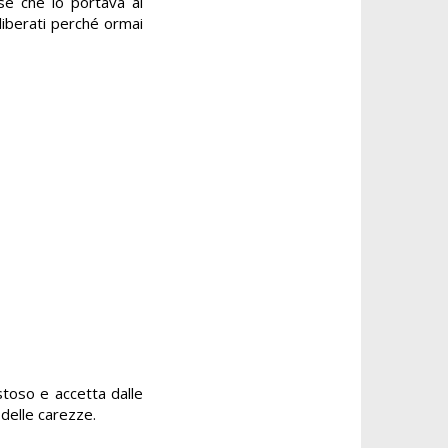
se che lo portava al
liberati perché ormai
festoso e accetta dalle
 delle carezze.