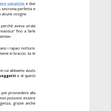
atre selvatiche
e due
n sincronia perfetta e
a alcune cicogne.
, perché aveva un’ala
nastica” fino a farle
Savoia».
no i rapaci notturni.
iene in braccio: lui le
, in cui abbiamo avuto
 soggetti
e di questi
o per provvedere alla
 non possono essere
rgenza, grazie anche