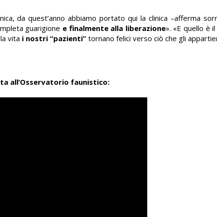
linica, da quest’anno abbiamo portato qui la clinica –afferma so
 completa guarigione
e finalmente alla liberazione
». «E quello è 
la vita
i nostri “pazienti”
tornano felici verso ciò che gli appartie
ita all’Osservatorio faunistico: