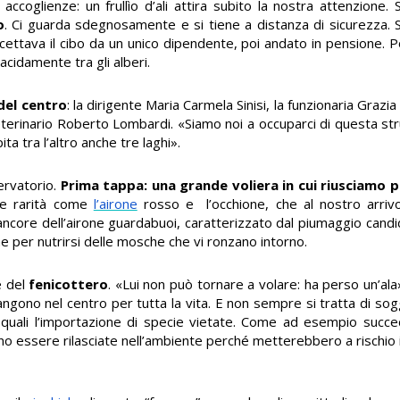
accoglienze: un frullìo d’ali attira subito la nostra attenzione.
o
. Ci guarda sdegnosamente e si tiene a distanza di sicurezza. S
cettava il cibo da un unico dipendente, poi andato in pensione. P
cidamente tra gli alberi.
 del centro
: la dirigente Maria Carmela Sinisi, la funzionaria Grazia 
erinario Roberto Lombardi. «Siamo noi a occuparci di questa stru
pita tra l’altro anche tre laghi».
servatorio.
Prima tappa: una grande voliera in cui riusciamo 
e rarità come
l’airone
rosso e l’occhione, che al nostro arriv
 biancore dell’airone guardabuoi, caratterizzato dal piumaggio can
e per nutrirsi delle mosche che vi ronzano intorno.
e del
fenicottero
. «Lui non può tornare a volare: ha perso un’ala
ngono nel centro per tutta la vita. E non sempre si tratta di sogge
, quali l’importazione di specie vietate. Come ad esempio succ
o essere rilasciate nell’ambiente perché metterebbero a rischio 