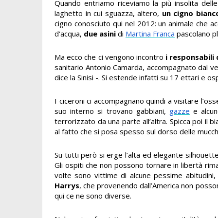
Quando entriamo riceviamo la più insolita delle 
laghetto in cui sguazza, altero,
un cigno bianc
cigno conosciuto qui nel 2012: un animale che ac
d’acqua,
due asini
di
Martina Franca
pascolano pla
Ma ecco che ci vengono incontro
i responsabili
sanitario Antonio Camarda, accompagnato dal vet
dice la Sinisi -. Si estende infatti su 17 ettari e os
I ciceroni ci accompagnano quindi a visitare l’os
suo interno si trovano gabbiani,
gazze
e alcun
terrorizzato da una parte all’altra. Spicca poi il
al fatto che si posa spesso sul dorso delle mucch
Su tutti però si erge l’alta ed elegante silhouett
Gli ospiti che non possono tornare in libertà rima
volte sono vittime di alcune pessime abitudini
Harrys
, che provenendo dall’America non posson
qui ce ne sono diverse.