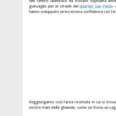
Nel centro faunistico ha trovato ospitalità anc
guinzaglio per le strade del
quartier San Paolo
.
hanno sviluppato un’eccessiva confidenza con l’e
Raggiungiamo così l’area recintata in cui si trova
nostre mani delle ghiande, come se fosse un cagno