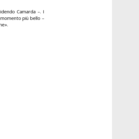
rridendo Camarda –. I
il momento più bello –
ne».