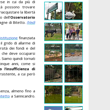
se in cui da più di
coltà possono trovare
iacquistare la libertà
 dell’
Osservatorio
agne di Bitetto.
(Vedi
istituzione
finanziata
l grido di allarme di
rsità dei fondi e del
a che deve occuparsi
. Siamo quindi tornati
cinque anni, come si
 l’insufficienza di
sistente, a cui però
esenza, almeno fino a
itetto
a Sannicandro.