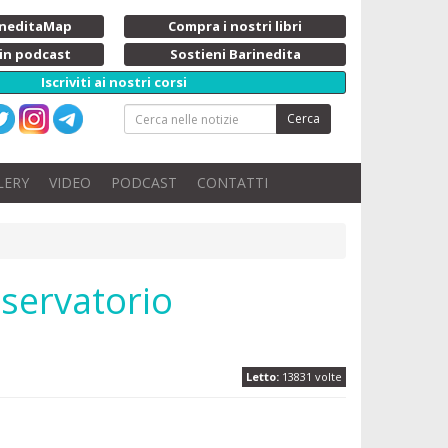
rineditaMap
Compra i nostri libri
 in podcast
Sostieni Barinedita
Iscriviti ai nostri corsi
Cerca
LERY
VIDEO
PODCAST
CONTATTI
sservatorio
Letto:
13831 volte