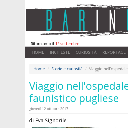
Ritorniamo il
1° settembre
HOME
INCHIESTE
CURIOSITÀ
REPORTAGE
Home
Storie e curiosità
Viaggio nell'ospedale 
Viaggio nell'ospedale
faunistico pugliese
giovedì 12 ottobre 2017
di Eva Signorile