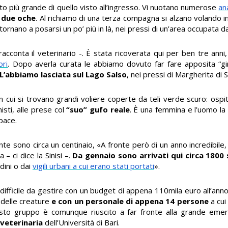
lto più grande di quello visto all’ingresso. Vi nuotano numerose
an
 due oche
. Al richiamo di una terza compagna si alzano volando i
tornano a posarsi un po’ più in là, nei pressi di un’area occupata d
acconta il veterinario -. È stata ricoverata qui per ben tre anni
ori
. Dopo averla curata le abbiamo dovuto far fare apposita “gin
L’abbiamo lasciata sul Lago Salso
, nei pressi di Margherita di 
 cui si trovano grandi voliere coperte da teli verde scuro: ospita
sti, alle prese col
“suo” gufo reale
. È una femmina e l’uomo la t
apace.
nte sono circa un centinaio, «A fronte però di un anno incredibile
– ci dice la Sinisi –.
Da gennaio sono arrivati qui circa 1800
dini o dai
vigili urbani a cui erano stati portati
».
difficile da gestire con un budget di appena 110mila euro all’ann
o delle creature
e con un personale di appena 14 persone
a cui
questo gruppo è comunque riuscito a far fronte alla grande eme
a veterinaria
dell’Università di Bari.