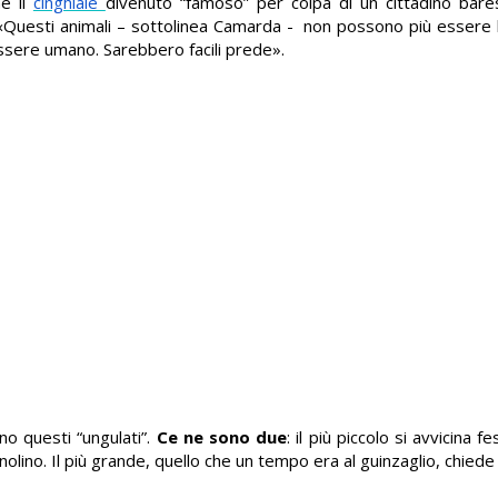
he il
cinghiale
divenuto “famoso” per colpa di un cittadino bare
 «Questi animali – sottolinea Camarda - non possono più essere 
ssere umano. Sarebbero facili prede».
no questi “ungulati”.
Ce ne sono due
: il più piccolo si avvicina 
lino. Il più grande, quello che un tempo era al guinzaglio, chiede