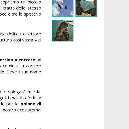
 Scopriamo un piccolo
i tratta dello stesso
oco oltre lo specchio
Nardelli e il direttore
ttura così vasta – ci
persino a entrare.
Al
o comincia a correre
dido. Deve il suo nome
», ci spiega Camarda.
tti malati o feriti: a
ede per le
poiane di
il nostro ecosistema: