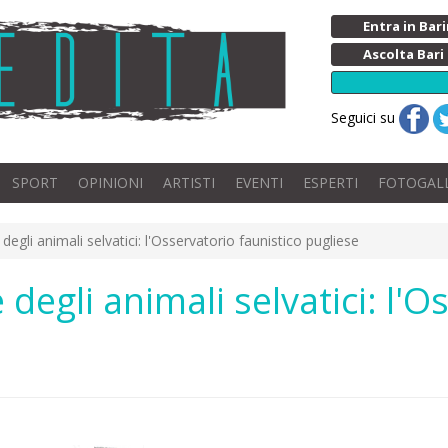
Entra in Ba
Ascolta Bari
Seguici su
SPORT
OPINIONI
ARTISTI
EVENTI
ESPERTI
FOTOGAL
degli animali selvatici: l'Osservatorio faunistico pugliese
 degli animali selvatici: l'O