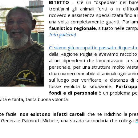
BITETTO
– C’è un "ospedale" nel bare
trent’anni gli animali feriti o in diffi
ricovero e assistenza specializzata fino a r
una volta completamente guariti. Parliamo
faunistico regionale
, situato nelle camp
foto galleria)
Ci siamo già occupati in passato di questa 
dalla Regione Puglia e avevamo raccolto i
alcuni dipendenti che lamentavano la sca
personale, per una struttura molto vast
di un numero variabile di animali ogni anno
sul luogo per verificare, a distanza di 
fosse evoluta la situazione
.
Purtroppo
fondi e di personale
è un problema per
vità e tanta, tanta buona volontà.
te facile:
non esistono infatti cartell
i che ne indichino la pr
ia Generale Palmiotti Michele, una strada secondaria che collega
B