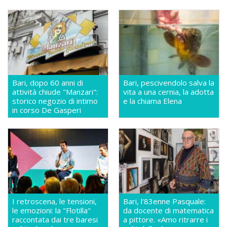
Bari, dopo 60 anni di
Bari, pescivendolo salva la
attività chiude "Manzari":
vita a una cernia, la adotta
storico negozio di intimo
e la chiama Elena
in corso De Gasperi
I retroscena, le tensioni,
Bari, l'83enne Pasquale:
le emozioni: la "Flotilla"
da docente di matematica
raccontata dai tre baresi
a pittore. «Amo ritrarre i