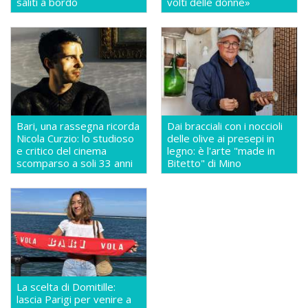
saliti a bordo
volti delle donne»
Bari, una rassegna ricorda
Dai bracciali con i noccioli
Nicola Curzio: lo studioso
delle olive ai presepi in
e critico del cinema
legno: è l'arte "made in
scomparso a soli 33 anni
Bitetto" di Mino
La scelta di Domitille:
lascia Parigi per venire a