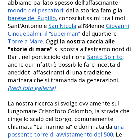
abbiamo parlato spesso dell’affascinante
mondo dei pescatori:
dalla storica famiglia
barese dei Pupillo
, conosciutissimi tra i moli
Sant'Antonio e
San Nicola
all’84enne
Giovanni
Cinquepalmi, il “superman"
del quartiere
Torre a Mare
. Oggi
la nostra caccia alle
"storie di mare"
si sposta all'estremo nord di
Bari, nel porticciolo del rione
Santo Spirito
:
anche qui infatti è possibile fare incetta di
aneddoti affascinanti di una tradizione
marinara che si tramanda da generazioni.
(Vedi foto galleria)
La nostra ricerca si svolge ovviamente sul
lungomare Cristoforo Colombo, la strada che
cinge lo scalo del borgo, comunemente
chiamata "La marineria" e dominata da
una
possente torre di avvistamento del 500
. Le