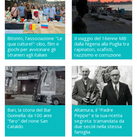
Bitonto, l'associazione "Le
Il viaggio del 16enne MB:
quai culturel": cibo, film e
dalla Nigeria alla Puglia tra
giochi per avvicinare gli
rapinatori, scafisti,
stranieri agli italiani
razzismo e corruzione
Bari, la storia del Bar
Altamura, il "Padre
Gonnella: da 100 anni
Peppe" e la sua ricetta
"faro" del rione San
segreta: tramandata da
Cataldo
due secoli nella stessa
famiglia