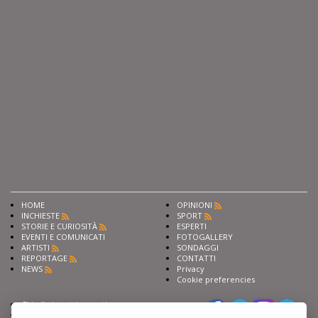
HOME
OPINIONI
INCHIESTE
SPORT
STORIE E CURIOSITÀ
ESPERTI
EVENTI E COMUNICATI
FOTOGALLERY
ARTISTI
SONDAGGI
REPORTAGE
CONTATTI
NEWS
Privacy
Cookie preferencies
Chiedi ai nostri esperti
Seguici su
Scrivi alla redazione