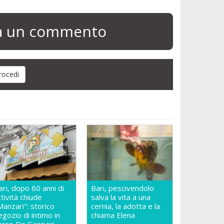
ia un commento
ari, dopo 60 anni di
Bari, pescivendolo
ttività chiude
salva la vita a una
Manzari": storico
cernia, la adotta e la
egozio di intimo in
chiama Elena