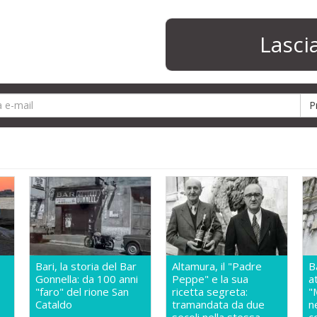
Lasc
Bari, la storia del Bar
Altamura, il "Padre
B
Gonnella: da 100 anni
Peppe" e la sua
a
"faro" del rione San
ricetta segreta:
"
Cataldo
tramandata da due
n