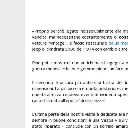
«Proprio perchè legate indissolubilmente alla mem
vendita, ma necessitano costantemente di
cost
vetture "vintage", le faccio restaurare
da un mec
Jeep di cilindrata 5000 del 1974 con cambio a t
Rino poi ci mostra i due antichi marchingegni a p
guerra mondiale: ha due gomme piene, un faro a
Il secondo è ancora più antico: si tratta del
b
dimensioni. La più piccola è quella posteriore, m
questa altezza rendeva eventuali incidenti spes
caso chiamata all'epoca "di sicurezza".
L'ultima parte della nostra visita è dedicata all
sembra in buone condizioni: è una Vespa V 98 
stato riparato - conclude con un sorriso amaro 