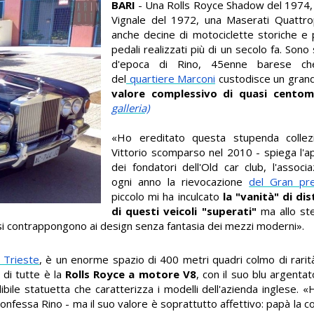
BARI
- Una Rolls Royce Shadow del 1974,
Vignale del 1972, una Maserati Quattr
anche decine di motociclette storiche e
pedali realizzati più di un secolo fa. Sono 
d'epoca di Rino, 45enne barese c
del
quartiere Marconi
custodisce un grand
valore complessivo di quasi centom
galleria)
«Ho ereditato questa stupenda colle
Vittorio scomparso nel 2010 - spiega l'a
dei fondatori dell'Old car club, l'assoc
ogni anno la rievocazione
del Gran pr
piccolo mi ha inculcato
la "vanità" di dis
di questi veicoli "superati"
ma allo ste
e si contrappongono ai design senza fantasia dei mezzi moderni».
o Trieste
, è un enorme spazio di 400 metri quadri colmo di rarit
 di tutte è la
Rolls Royce a motore V8
, con il suo blu argenta
ndibile statuetta che caratterizza i modelli dell'azienda inglese.
confessa Rino - ma il suo valore è soprattutto affettivo: papà la 