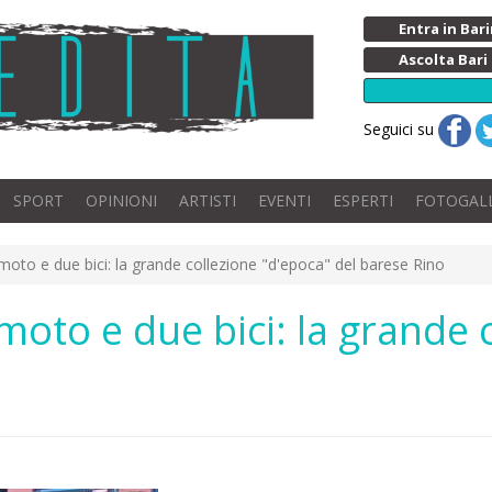
Entra in Ba
Ascolta Bari
Seguici su
SPORT
OPINIONI
ARTISTI
EVENTI
ESPERTI
FOTOGAL
moto e due bici: la grande collezione "d'epoca" del barese Rino
moto e due bici: la grande 