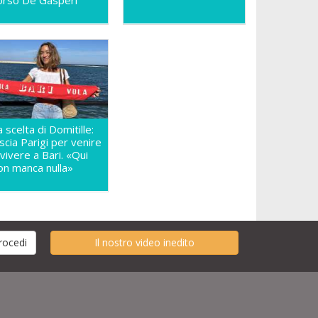
orso De Gasperi
a scelta di Domitille:
ascia Parigi per venire
 vivere a Bari. «Qui
on manca nulla»
Il nostro video inedito