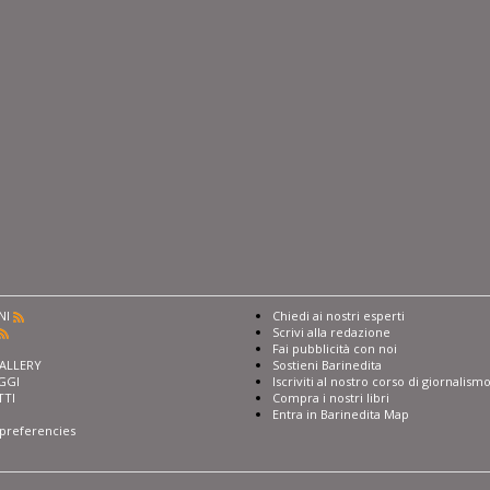
NI
Chiedi ai nostri esperti
Scrivi alla redazione
I
Fai pubblicità con noi
ALLERY
Sostieni Barinedita
GGI
Iscriviti al nostro corso di giornalism
TTI
Compra i nostri libri
Entra in Barinedita Map
preferencies