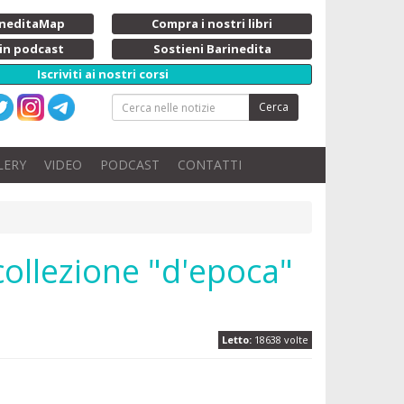
rineditaMap
Compra i nostri libri
 in podcast
Sostieni Barinedita
Iscriviti ai nostri corsi
Cerca
LERY
VIDEO
PODCAST
CONTATTI
collezione "d'epoca"
Letto:
18638 volte