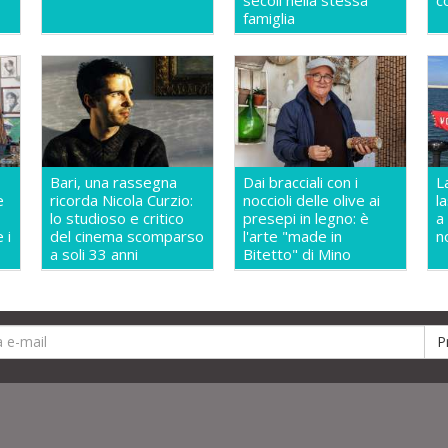
secoli nella stessa
c
famiglia
Bari, una rassegna
Dai bracciali con i
L
e
ricorda Nicola Curzio:
noccioli delle olive ai
l
lo studioso e critico
presepi in legno: è
a
 i
del cinema scomparso
l'arte "made in
n
a soli 33 anni
Bitetto" di Mino