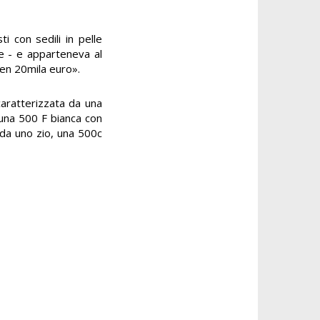
i con sedili in pelle
e - e apparteneva al
ben 20mila euro».
caratterizzata da una
 una 500 F bianca con
da uno zio, una 500c