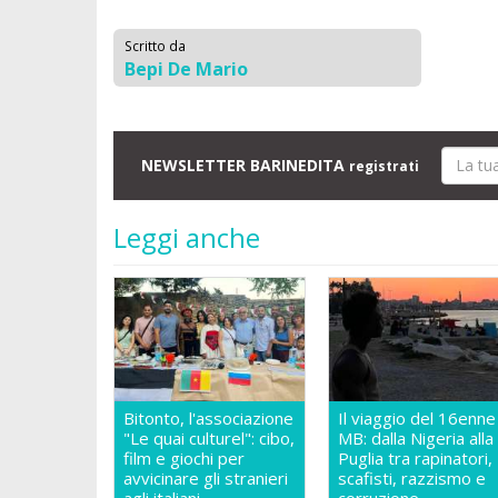
Scritto da
Bepi De Mario
NEWSLETTER BARINEDITA
registrati
Leggi anche
Bitonto, l'associazione
Il viaggio del 16enne
"Le quai culturel": cibo,
MB: dalla Nigeria alla
film e giochi per
Puglia tra rapinatori,
avvicinare gli stranieri
scafisti, razzismo e