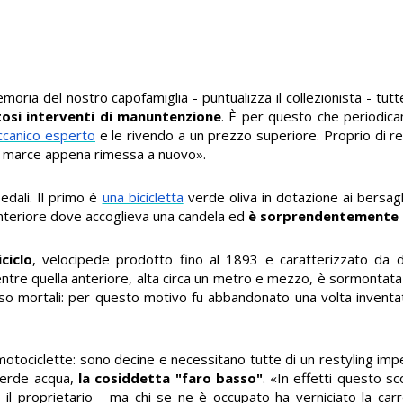
oria del nostro capofamiglia - puntualizza il collezionista - tutt
osi interventi di manuntenzione
. È per questo che periodica
canico esperto
e le rivendo a un prezzo superiore. Proprio di 
re marce appena rimessa a nuovo».
edali. Il primo è
una bicicletta
verde oliva in dotazione ai bersagl
nteriore dove accoglieva una candela ed
è sorprendentemente 
iciclo
, velocipede prodotto fino al 1893 e caratterizzato da 
entre quella anteriore, alta circa un metro e mezzo, è sormontata 
so mortali: per questo motivo fu abbandonato una volta inventata
e motociclette: sono decine e necessitano tutte di un restyling im
verde acqua,
la cosiddetta "faro basso"
. «In effetti questo s
il proprietario - ma chi se ne è occupato ha verniciato la carr