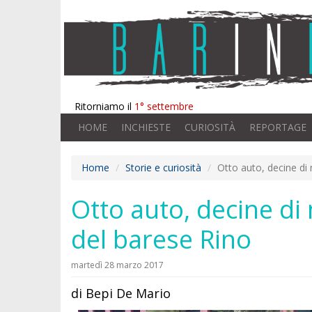
Ritorniamo il
1° settembre
HOME
INCHIESTE
CURIOSITÀ
REPORTAGE
Home
Storie e curiosità
Otto auto, decine di 
Otto auto, decine di 
del barese Rino
martedì 28 marzo 2017
di Bepi De Mario