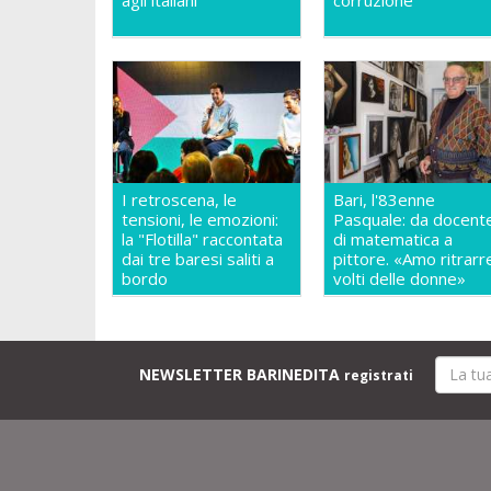
agli italiani
corruzione
I retroscena, le
Bari, l'83enne
tensioni, le emozioni:
Pasquale: da docent
la "Flotilla" raccontata
di matematica a
dai tre baresi saliti a
pittore. «Amo ritrarre
bordo
volti delle donne»
NEWSLETTER BARINEDITA
registrati