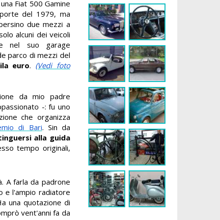
 una Fiat 500 Gamine
oporte del 1979, ma
 persino due mezzi a
solo alcuni dei veicoli
he nel suo garage
e parco di mezzi del
ila euro
.
(Vedi foto
zione da mio padre
ppassionato -: fu uno
iazione che organizza
emio di Bari
. Sin da
tinguersi alla guida
sso tempo originali,
à. A farla da padrone
to e l'ampio radiatore
 «Ha una quotazione di
comprò vent'anni fa da