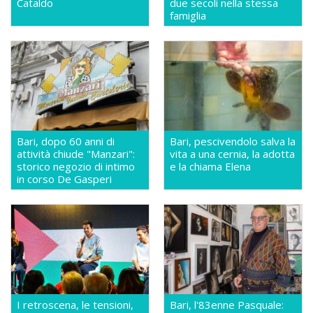
Cataldo
due secoli nella stessa
famiglia
Bari, dopo 60 anni di
Bari, pescivendolo salva la
attività chiude "Manzari":
vita a una cernia, la adotta
storico negozio di intimo
e la chiama Elena
in corso De Gasperi
I retroscena, le tensioni,
Bari, l'83enne Pasquale: