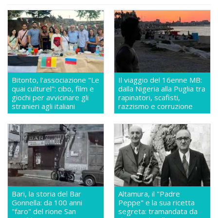
Bitonto, l'associazione "Le
Il viaggio del 16enne MB:
quai culturel": cibo, film e
dalla Nigeria alla Puglia tra
giochi per avvicinare gli
rapinatori, scafisti,
stranieri agli italiani
razzismo e corruzione
Bari, la storia del Bar
Altamura, il "Padre
Gonnella: da 100 anni
Peppe" e la sua ricetta
"faro" del rione San
segreta: tramandata da