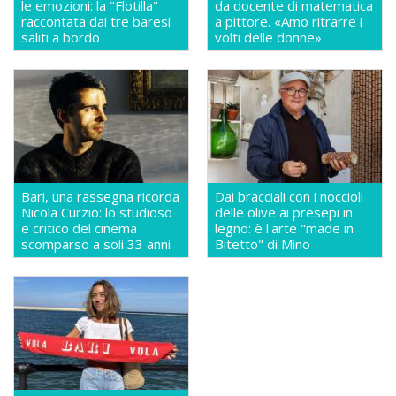
le emozioni: la "Flotilla"
da docente di matematica
raccontata dai tre baresi
a pittore. «Amo ritrarre i
saliti a bordo
volti delle donne»
Bari, una rassegna ricorda
Dai bracciali con i noccioli
Nicola Curzio: lo studioso
delle olive ai presepi in
e critico del cinema
legno: è l'arte "made in
scomparso a soli 33 anni
Bitetto" di Mino